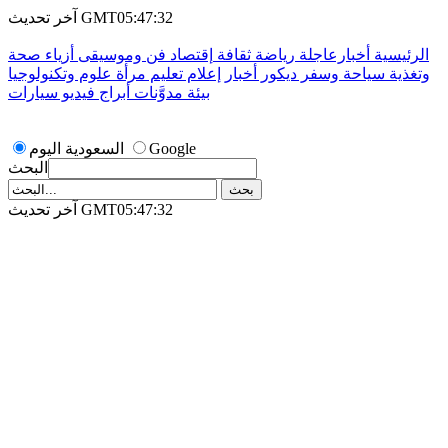
آخر تحديث GMT05:47:32
الرئيسية
أخبارعاجلة
رياضة
ثقافة
إقتصاد
فن وموسيقى
أزياء
صحة
وتغذية
سياحة وسفر
ديكور
أخبار
إعلام
تعليم
مرأة
علوم وتكنولوجيا
بيئة
مدوَّنات
أبراج
فيديو
سيارات
Google
السعودية اليوم
البحث
آخر تحديث GMT05:47:32