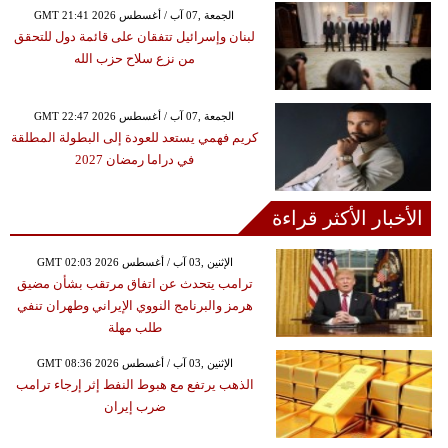
GMT 21:41 2026 الجمعة ,07 آب / أغسطس
لبنان وإسرائيل تتفقان على قائمة دول للتحقق
من نزع سلاح حزب الله
GMT 22:47 2026 الجمعة ,07 آب / أغسطس
كريم فهمي يستعد للعودة إلى البطولة المطلقة
في دراما رمضان 2027
الأخبار الأكثر قراءة
GMT 02:03 2026 الإثنين ,03 آب / أغسطس
ترامب يتحدث عن اتفاق مرتقب بشأن مضيق
هرمز والبرنامج النووي الإيراني وطهران تنفي
طلب مهلة
GMT 08:36 2026 الإثنين ,03 آب / أغسطس
الذهب يرتفع مع هبوط النفط إثر إرجاء ترامب
ضرب إيران