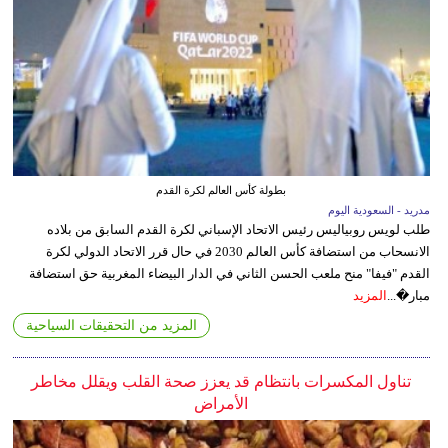
بطولة كأس العالم لكرة القدم
مدريد - السعودية اليوم
طلب لويس روبياليس رئيس الاتحاد الإسباني لكرة القدم السابق من بلاده
الانسحاب من استضافة كأس العالم 2030 في حال قرر الاتحاد الدولي لكرة
القدم "فيفا" منح ملعب الحسن الثاني في الدار البيضاء المغربية حق استضافة
مبار�...
المزيد
المزيد من التحقيقات السياحية
تناول المكسرات بانتظام قد يعزز صحة القلب ويقلل مخاطر
الأمراض