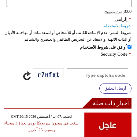
: Characters Left
*
إلزامي
شروط الاستخدام
شروط النشر:
عدم الإساءة للكاتب أو للأشخاص أو للمقدسات أو مهاجمة الأديان
أو الذات الالهية. والابتعاد عن التحريض الطائفي والعنصري والشتائم.
اُوافق على شروط الأستخدام
Security Code
*
أرسل التعليق
أخبار ذات صلة
GMT 20:15 2026 الجمعة ,07 آب / أغسطس
شغب في سجون سريلانكا يودي بحياة 3 سجناء
ويصيب 23 آخرين