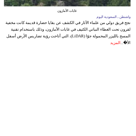
غابات الأمازون
واشنطن ـ السعودية اليوم
نجح فريق دولي من علماء الآثار في الكشف عن بقايا حضارة قديمة كانت مخفية
لقرون تحت الغطاء النباتي الكثيف في غابات الأمازون، وذلك باستخدام تقنية
المسح بالليزر المحمولة جوًا (LiDAR)، التي أتاحت رؤية تضاريس الأرض أسفل
الأ�...
المزيد