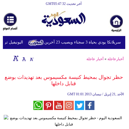
آخر تحديث GMT05:47:32
الرئيسية
أخبارعاجلة
رياضة
ي بحياة 3 سجناء ويصيب 23 آخرين
اليونيفيل ترصد إطلاق 113 مقذوفا إسرائيليا على لبنان 
ثقافة
إقتصاد
أخبارعاجلة
»
أخبار عاجلة
فن
حظر تجوال بمحيط كنيسة مكسيموس بعد تهديدات بوضع
وموسيقى
قنابل داخلها
أزياء
01:01 2013 الأحد ,21 إبريل / نيسان
GMT
صحة
وتغذية
سياحة