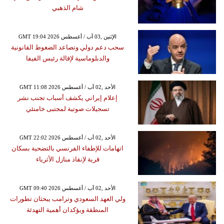
شام الذهبي
GMT 19:04 2026 الإثنين ,03 آب / أغسطس
سحب دعم دولي وتصاعد الضغوط القانونية
والدبلوماسية لإقالة رئيس الفيفا
GMT 11:08 2026 الأحد ,02 آب / أغسطس
إعلام إيراني يكشف أسباب تجنب نشر
تسجيلات صوتية لمجتبى خامنئي
GMT 22:02 2026 الأحد ,02 آب / أغسطس
اتهامات للإطفاء الفرنسي بالتضحية بسكان
قرية لإنقاذ منازل الأثرياء
GMT 09:40 2026 الأحد ,02 آب / أغسطس
ولي العهد السعودي وترامب يبحثان تطورات
المنطقة ويؤكدان أهمية التهدئة