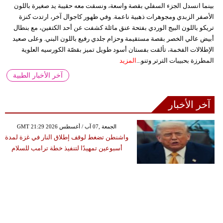
بينما انسدل الجزء السفلي بقصة واسعة، ونسقت معه حقيبة يد صغيرة باللون
الأصفر الزبدي ومجوهرات ذهبية ناعمة. وفي ظهور كاجوال آخر، ارتدت كنزة
تريكو باللون البيج الوردي بفتحة عنق مائلة كشفت عن أحد الكتفين، مع بنطال
أبيض عالي الخصر بقصة مستقيمة وحزام جلدي رفيع باللون البني. وعلى صعيد
الإطلالات الفخمة، تألقت بفستان أسود طويل تميز بقصّة الكورسيه العلوية
المطرزة بحبيبات الترتر وتنو...
المزيد
آخر الأخبار الطبية
آخر الأخبار
GMT 21:29 2026 الجمعة ,07 آب / أغسطس
واشنطن تضغط لوقف إطلاق النار في غزة لمدة
أسبوعين تمهيدًا لتنفيذ خطة ترامب للسلام