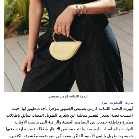
النجمة اللبنانية كارمن بصيبص
بيروت - السعودية اليوم
أبهرت النجمة اللبنانية كارمن بصيبص الجمهور مؤخراً بأحدث ظهور لها، حيث
اعتمدت قصة الشعر القصير متخلية عن شعرها الطويل المعتاد، لتتألق بإطلالات
مبتكرة وخاطفة جمعت بين التصاميم العملية والراقية التي تناسب الأوقات
النهارية والمناسبات الرسمية. ولفتت بصيبص الأنظار بإطلالة عصرية ارتدت فيها
جمبسوت طويل باللون الأسود الداكن بقصة كورسيه ضيقة مكشوفة الكتفين،