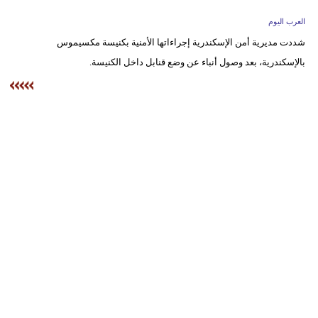
وسفر
العرب اليوم
ديكور
شددت مديرية أمن الإسكندرية إجراءاتها الأمنية بكنيسة مكسيموس
بالإسكندرية، بعد وصول أنباء عن وضع قنابل داخل الكنيسة.
أخبار
إعلام
تعليم
مرأة
علوم
وتكنولوجيا
بيئة
مدوَّنات
أبراج