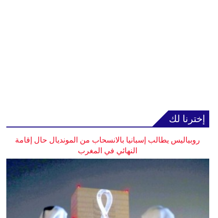
إخترنا لك
روبياليس يطالب إسبانيا بالانسحاب من المونديال حال إقامة
النهائي في المغرب