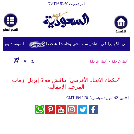
آخر تحديث GMT16:53:59
الرئيسية
أخبارعاجلة
رياضة
ي الكوليرا في تشاد يتسبب في وفاة 13 شخصا
الموساد يقيل مسؤ
ثقافة
إقتصاد
أخبارعاجلة
»
أخبار عاجلة
فن
"حكماء الاتحاد الأفريقي" تناقش مع 6 إبريل أزمات
وموسيقى
المرحلة الانتقالية
أزياء
19:10 2013 الإثنين ,02 أيلول / سبتمبر
GMT
صحة
وتغذية
سياحة