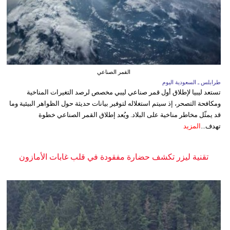
القمر الصناعي
طرابلس ـ السعودية اليوم
تستعد ليبيا لإطلاق أول قمر صناعي ليبي مخصص لرصد التغيرات المناخية
ومكافحة التصحر، إذ سيتم استغلاله لتوفير بيانات حديثة حول الظواهر البيئية وما
قد يمثّل مخاطر مناخية على البلاد. ويُعد إطلاق القمر الصناعي خطوة
تهدف...
المزيد
تقنية ليزر تكشف حضارة مفقودة في قلب غابات الأمازون