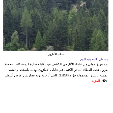
غابات الأمازون
واشنطن ـ السعودية اليوم
نجح فريق دولي من علماء الآثار في الكشف عن بقايا حضارة قديمة كانت مخفية
لقرون تحت الغطاء النباتي الكثيف في غابات الأمازون، وذلك باستخدام تقنية
المسح بالليزر المحمولة جوًا (LiDAR)، التي أتاحت رؤية تضاريس الأرض أسفل
الأ�...
المزيد