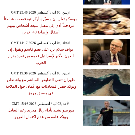
GMT 23:46 2026 الإثنين ,03 آب / أغسطس
موسكو تعلن أن مسيّرة أوكرانية قصفت شاطئاً
مزدحماً أدى إلى مقتل سبعة أشخاص بينهم
أطفال وإصابة 40 آخرين
GMT 14:17 2026 الثلاثاء ,04 آب / أغسطس
نواف سلام يرد على نعيم قاسم ويقول إن
العون الأكبر لإسرائيل قدمه من تفرد بقرار
الحرب
GMT 19:36 2026 الإثنين ,03 آب / أغسطس
طهران تنفي التفاوض المباشر مع واشنطن
وتؤكد حصر المحادثات مع عُمان حول الملاحة
في مضيق هرمز
GMT 15:16 2026 الأحد ,02 آب / أغسطس
مورينيو يشيد بأداء ريال مدريد رغم التعادل
ويؤكد قلقه من عدم اكتمال الفريق