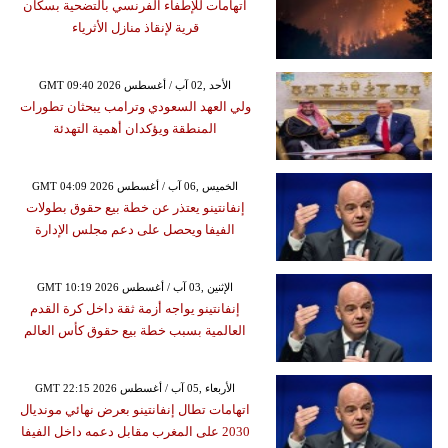
اتهامات للإطفاء الفرنسي بالتضحية بسكان
قرية لإنقاذ منازل الأثرياء
GMT 09:40 2026 الأحد ,02 آب / أغسطس
ولي العهد السعودي وترامب يبحثان تطورات
المنطقة ويؤكدان أهمية التهدئة
GMT 04:09 2026 الخميس ,06 آب / أغسطس
إنفانتينو يعتذر عن خطة بيع حقوق بطولات
الفيفا ويحصل على دعم مجلس الإدارة
GMT 10:19 2026 الإثنين ,03 آب / أغسطس
إنفانتينو يواجه أزمة ثقة داخل كرة القدم
العالمية بسبب خطة بيع حقوق كأس العالم
GMT 22:15 2026 الأربعاء ,05 آب / أغسطس
اتهامات تطال إنفانتينو بعرض نهائي مونديال
2030 على المغرب مقابل دعمه داخل الفيفا