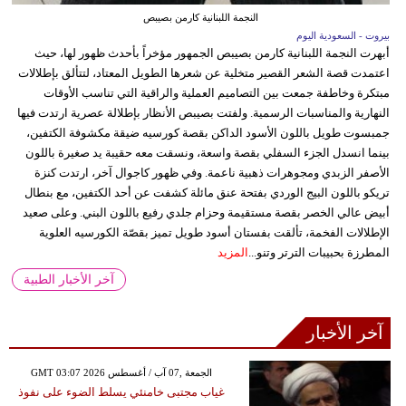
النجمة اللبنانية كارمن بصيبص
بيروت - السعودية اليوم
أبهرت النجمة اللبنانية كارمن بصيبص الجمهور مؤخراً بأحدث ظهور لها، حيث
اعتمدت قصة الشعر القصير متخلية عن شعرها الطويل المعتاد، لتتألق بإطلالات
مبتكرة وخاطفة جمعت بين التصاميم العملية والراقية التي تناسب الأوقات
النهارية والمناسبات الرسمية. ولفتت بصيبص الأنظار بإطلالة عصرية ارتدت فيها
جمبسوت طويل باللون الأسود الداكن بقصة كورسيه ضيقة مكشوفة الكتفين،
بينما انسدل الجزء السفلي بقصة واسعة، ونسقت معه حقيبة يد صغيرة باللون
الأصفر الزبدي ومجوهرات ذهبية ناعمة. وفي ظهور كاجوال آخر، ارتدت كنزة
تريكو باللون البيج الوردي بفتحة عنق مائلة كشفت عن أحد الكتفين، مع بنطال
أبيض عالي الخصر بقصة مستقيمة وحزام جلدي رفيع باللون البني. وعلى صعيد
الإطلالات الفخمة، تألقت بفستان أسود طويل تميز بقصّة الكورسيه العلوية
المطرزة بحبيبات الترتر وتنو...
المزيد
آخر الأخبار الطبية
آخر الأخبار
GMT 03:07 2026 الجمعة ,07 آب / أغسطس
غياب مجتبى خامنئي يسلط الضوء على نفوذ