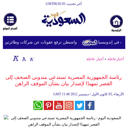
آخر تحديث GMT06:02:01
الرئيسية
أخبارعاجلة
رياضة
 في إندونيسيا
واشنطن ترفع عقوبات عن شركات وطائرتين على صل
ثقافة
إقتصاد
أخبارعاجلة
»
أخبار عاجلة
فن
رئاسة الجمهورية المصرية تستدعي مندوبي الصحف إلى
وموسيقى
القصر تمهيدًا لإصدار بيان بشأن الموقف الراهن
أزياء
11:40 2012 الأربعاء ,05 كانون الأول / ديسمبر
GMT
صحة
وتغذية
سياحة