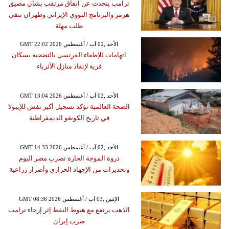
ترامب يتحدث عن اتفاق مرتقب بشأن مضيق
هرمز والبرنامج النووي الإيراني وطهران تنفي
طلب مهلة
GMT 22:02 2026 الأحد ,02 آب / أغسطس
اتهامات للإطفاء الفرنسي بالتضحية بسكان
قرية لإنقاذ منازل الأثرياء
GMT 13:04 2026 الأحد ,02 آب / أغسطس
الصحة العالمية تؤكد تسجيل أكبر تفش للإيبولا
في تاريخ الكونغو الديمقراطية
GMT 14:33 2026 الأحد ,02 آب / أغسطس
ذروة الموجة الحارة تضرب مصر اليوم
وتحذيرات من الإجهاد الحراري وأضرار زراعية
GMT 08:36 2026 الإثنين ,03 آب / أغسطس
الذهب يرتفع مع هبوط النفط إثر إرجاء ترامب
ضرب إيران