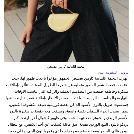
النجمة اللبنانية كارمن بصيبص
بيروت - السعودية اليوم
أبهرت النجمة اللبنانية كارمن بصيبص الجمهور مؤخراً بأحدث ظهور لها، حيث
اعتمدت قصة الشعر القصير متخلية عن شعرها الطويل المعتاد، لتتألق بإطلالات
مبتكرة وخاطفة جمعت بين التصاميم العملية والراقية التي تناسب الأوقات
النهارية والمناسبات الرسمية. ولفتت بصيبص الأنظار بإطلالة عصرية ارتدت فيها
جمبسوت طويل باللون الأسود الداكن بقصة كورسيه ضيقة مكشوفة الكتفين،
بينما انسدل الجزء السفلي بقصة واسعة، ونسقت معه حقيبة يد صغيرة باللون
الأصفر الزبدي ومجوهرات ذهبية ناعمة. وفي ظهور كاجوال آخر، ارتدت كنزة
تريكو باللون البيج الوردي بفتحة عنق مائلة كشفت عن أحد الكتفين، مع بنطال
أبيض عالي الخصر بقصة مستقيمة وحزام جلدي رفيع باللون البني. وعلى صعيد