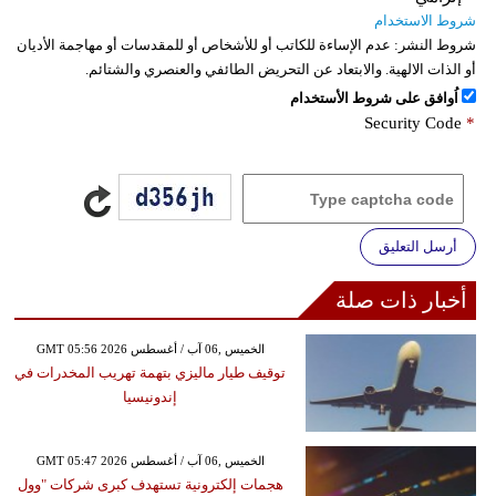
شروط الاستخدام
شروط النشر:
عدم الإساءة للكاتب أو للأشخاص أو للمقدسات أو مهاجمة الأديان
أو الذات الالهية. والابتعاد عن التحريض الطائفي والعنصري والشتائم.
اُوافق على شروط الأستخدام
Security Code
*
أرسل التعليق
أخبار ذات صلة
GMT 05:56 2026 الخميس ,06 آب / أغسطس
توقيف طيار ماليزي بتهمة تهريب المخدرات في
إندونيسيا
GMT 05:47 2026 الخميس ,06 آب / أغسطس
هجمات إلكترونية تستهدف كبرى شركات "وول