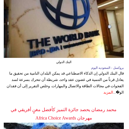
البنك الدولي
بروكسل - السعوديه اليوم
قال البنك الدولي إن الذكاء الاصطناعي قد يمكن البلدان النامية من تحقيق ما
يعادل قرناً من التنمية في غضون عقد واحد، شريطة أن تتحرك بسرعة لسد
الفجوات في مجالات الطاقة والاتصال والمهارات. وخلص التقرير إلى أن فقدان
الو�...
المزيد
محمد رمضان يحصد جائزة التميز كأفضل مغنٍ أفريقي في
مهرجان Africa Choice Awards