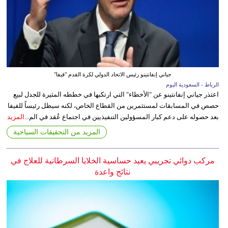
جياني إنفانتينو رئيس الاتحاد الدولي لكرة القدم "فيفا"
الرباط - السعودية اليوم
اعتذر جياني إنفانتينو عن "الأخطاء" التي ارتكبها في خططه المثيرة للجدل لبيع
حصص في المسابقات لمستثمرين من القطاع الخاص، لكنه سيظل رئيساً للفيفا
بعد حصوله على دعم كبار المسؤولين التنفيذيين في اجتماع عُقد في الم...
المزيد
المزيد من التحقيقات السياحية
مركب دوائي تجريبي يعيد حساسية الخلايا السرطانية للعلاج في
نتائج واعدة