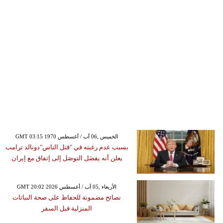
GMT 03:15 1970 الخميس ,06 آب / أغسطس
بسبب عدم رغبته في "قتل الناس"دونالد ترامب
يعلن أنه يفضَل التوصَل إلى إتفاق مع إيران
GMT 20:02 2026 الأربعاء ,05 آب / أغسطس
نصائح مضمونة للحفاظ على صحة النباتات
المنزلية قبل السفر