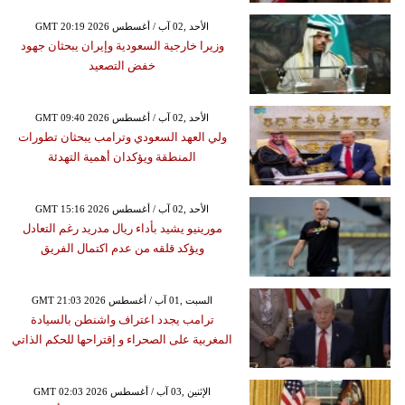
GMT 20:19 2026 الأحد ,02 آب / أغسطس
وزيرا خارجية السعودية وإيران يبحثان جهود
خفض التصعيد
GMT 09:40 2026 الأحد ,02 آب / أغسطس
ولي العهد السعودي وترامب يبحثان تطورات
المنطقة ويؤكدان أهمية التهدئة
GMT 15:16 2026 الأحد ,02 آب / أغسطس
مورينيو يشيد بأداء ريال مدريد رغم التعادل
ويؤكد قلقه من عدم اكتمال الفريق
GMT 21:03 2026 السبت ,01 آب / أغسطس
ترامب يجدد اعتراف واشنطن بالسيادة
المغربية على الصحراء و إقتراحها للحكم الذاتي
GMT 02:03 2026 الإثنين ,03 آب / أغسطس