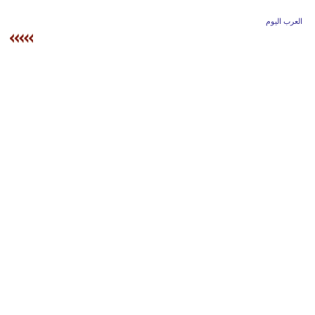
وسفر
العرب اليوم
ديكور
أخبار
إعلام
تعليم
مرأة
علوم
وتكنولوجيا
بيئة
مدوَّنات
أبراج