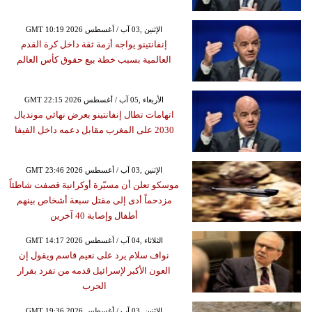
GMT 10:19 2026 الإثنين ,03 آب / أغسطس
إنفانتينو يواجه أزمة ثقة داخل كرة القدم
العالمية بسبب خطة بيع حقوق كأس العالم
GMT 22:15 2026 الأربعاء ,05 آب / أغسطس
اتهامات تطال إنفانتينو بعرض نهائي مونديال
2030 على المغرب مقابل دعمه داخل الفيفا
GMT 23:46 2026 الإثنين ,03 آب / أغسطس
موسكو تعلن أن مسيّرة أوكرانية قصفت شاطئاً
مزدحماً أدى إلى مقتل سبعة أشخاص بينهم
أطفال وإصابة 40 آخرين
GMT 14:17 2026 الثلاثاء ,04 آب / أغسطس
نواف سلام يرد على نعيم قاسم ويقول إن
العون الأكبر لإسرائيل قدمه من تفرد بقرار
الحرب
GMT 19:36 2026 الإثنين ,03 آب / أغسطس