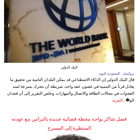
البنك الدولي
بروكسل - السعوديه اليوم
قال البنك الدولي إن الذكاء الاصطناعي قد يمكن البلدان النامية من تحقيق ما
يعادل قرناً من التنمية في غضون عقد واحد، شريطة أن تتحرك بسرعة لسد
الفجوات في مجالات الطاقة والاتصال والمهارات. وخلص التقرير إلى أن فقدان
الو�...
المزيد
فضل شاكر يواجه محطة قضائية جديدة بالتزامن مع عودته
المنتظرة إلى المسرح