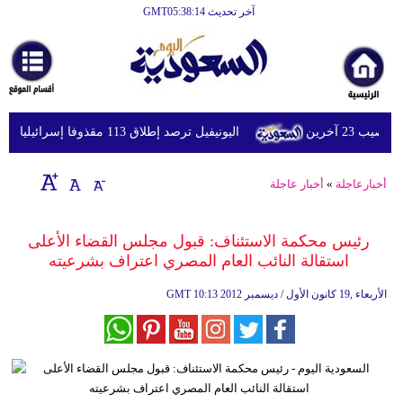
آخر تحديث GMT05:38:14
الرئيسية
أخبارعاجلة
رياضة
اليونيفيل ترصد إطلاق 113 مقذوفا إسرائيليا على لبنان خلال يوم واحد
ثقافة
إقتصاد
أخبارعاجلة
»
أخبار عاجلة
فن
رئيس محكمة الاستئناف: قبول مجلس القضاء الأعلى
وموسيقى
استقالة النائب العام المصري اعتراف بشرعيته
أزياء
10:13 2012 الأربعاء ,19 كانون الأول / ديسمبر
GMT
صحة
وتغذية
سياحة