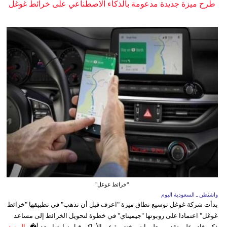
طرح ميزة جديدة مدعومة بالذكاء الاصطناعي على خرائط غوغل
"خرائط غوغل"
واشنطن ـ السعودية اليوم
بدأت شركة غوغل توسيع نطاق ميزة "اعرف قبل أن تذهب" في تطبيقها "خرائط
غوغل" اعتمادا على روبوتها "جيميناي" في خطوة لتحويل الخرائط إلى مساعد
ذكي قادر على تقديم معلومات مختصرة عن الأماكن قبل زيارتها، بعد أ�...
المزيد