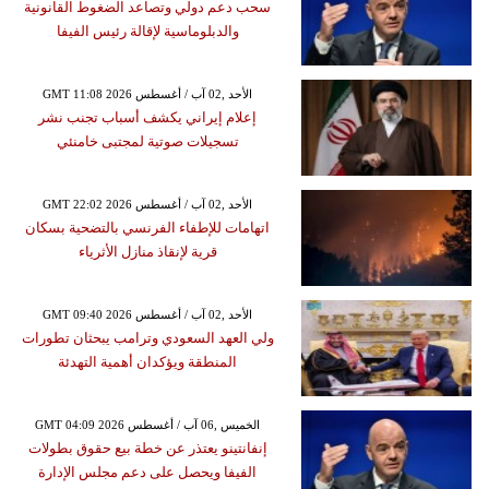
سحب دعم دولي وتصاعد الضغوط القانونية
والدبلوماسية لإقالة رئيس الفيفا
GMT 11:08 2026 الأحد ,02 آب / أغسطس
إعلام إيراني يكشف أسباب تجنب نشر
تسجيلات صوتية لمجتبى خامنئي
GMT 22:02 2026 الأحد ,02 آب / أغسطس
اتهامات للإطفاء الفرنسي بالتضحية بسكان
قرية لإنقاذ منازل الأثرياء
GMT 09:40 2026 الأحد ,02 آب / أغسطس
ولي العهد السعودي وترامب يبحثان تطورات
المنطقة ويؤكدان أهمية التهدئة
GMT 04:09 2026 الخميس ,06 آب / أغسطس
إنفانتينو يعتذر عن خطة بيع حقوق بطولات
الفيفا ويحصل على دعم مجلس الإدارة