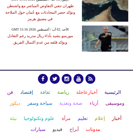
طهران تنفي التفاوض المباشر مع واشنطن
وتؤكد حصر المحادثات مع عُمان حول الملاحة
في مضيق هرمز
GMT 15:16 2026 الأحد ,02 آب / أغسطس
مورينيو يشيد بأداء ريال مدريد رغم التعادل
ويؤكد قلقه من عدم اكتمال الفريق
الرئيسية
أخبارعاجلة
رياضة
ثقافة
إقتصاد
فن
وموسيقى
أزياء
صحة وتغذية
سياحة وسفر
ديكور
أخبار
إعلام
تعليم
مرأة
علوم وتكنولوجيا
بيئة
مدونات
أبراج
فيديو
سيارات