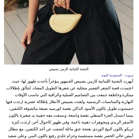
النجمة اللبنانية كارمن بصيبص
بيروت - السعودية اليوم
أبهرت النجمة اللبنانية كارمن بصيبص الجمهور مؤخراً بأحدث ظهور لها، حيث
اعتمدت قصة الشعر القصير متخلية عن شعرها الطويل المعتاد، لتتألق بإطلالات
مبتكرة وخاطفة جمعت بين التصاميم العملية والراقية التي تناسب الأوقات
النهارية والمناسبات الرسمية. ولفتت بصيبص الأنظار بإطلالة عصرية ارتدت فيها
جمبسوت طويل باللون الأسود الداكن بقصة كورسيه ضيقة مكشوفة الكتفين،
بينما انسدل الجزء السفلي بقصة واسعة، ونسقت معه حقيبة يد صغيرة باللون
الأصفر الزبدي ومجوهرات ذهبية ناعمة. وفي ظهور كاجوال آخر، ارتدت كنزة
تريكو باللون البيج الوردي بفتحة عنق مائلة كشفت عن أحد الكتفين، مع بنطال
أبيض عالي الخصر بقصة مستقيمة وحزام جلدي رفيع باللون البني. وعلى صعيد