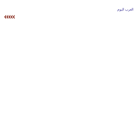
وسفر
العرب اليوم
ديكور
أخبار
إعلام
تعليم
مرأة
علوم
وتكنولوجيا
بيئة
مدوَّنات
أبراج