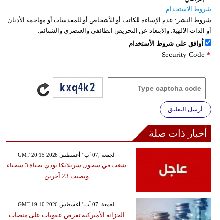
شروط الاستخدام
شروط النشر:
عدم الإساءة للكاتب أو للأشخاص أو للمقدسات أو مهاجمة الأديان
أو الذات الالهية. والابتعاد عن التحريض الطائفي والعنصري والشتائم.
اُوافق على شروط الأستخدام
Security Code
*
أرسل التعليق
أخبار ذات صلة
GMT 20:15 2026 الجمعة ,07 آب / أغسطس
شغب في سجون سريلانكا يودي بحياة 3 سجناء
ويصيب 23 آخرين
GMT 19:10 2026 الجمعة ,07 آب / أغسطس
الخزانة الأميركية تفرض عقوبات على منصات