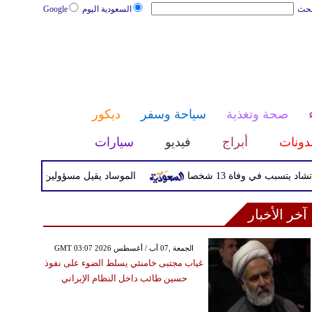
بحث
السعودية اليوم
Google
صحة وتغذية
سياحة وسفر
ديكور
دونات
أبراج
فيديو
سيارات
ي وفاة 13 شخصا
الموساد يقيل مسؤولين بارزين بعد تعثر خط
آخر الأخبار
GMT 03:07 2026 الجمعة ,07 آب / أغسطس
غياب مجتبى خامنئي يسلط الضوء على نفوذ
حسين طائب داخل النظام الإيراني