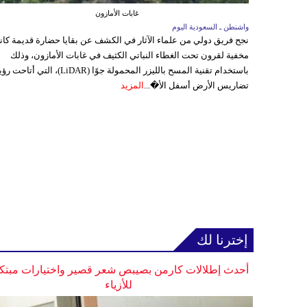
غابات الأمازون
واشنطن ـ السعودية اليوم
نجح فريق دولي من علماء الآثار في الكشف عن بقايا حضارة قديمة كا
مخفية لقرون تحت الغطاء النباتي الكثيف في غابات الأمازون، وذلك
باستخدام تقنية المسح بالليزر المحمولة جوًا (LiDAR)، التي أتاحت
تضاريس الأرض أسفل الأ�...
المزيد
إخترنا لك
أحدث إطلالات كارمن بصيبص شعر قصير واختيارات مبتك
للأزياء