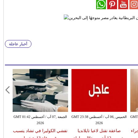
أخبار عاجلة
سطس GMT 21:58
الخميس ,06 آب / أغسطس GMT 23:38
الجمعة ,07 آب / أغسطس GMT 01:42
2026
2026
 جراء
صاعقة تقتل لاعبا تايلانديا
تفشي الكوليرا في تشاد يتسبب