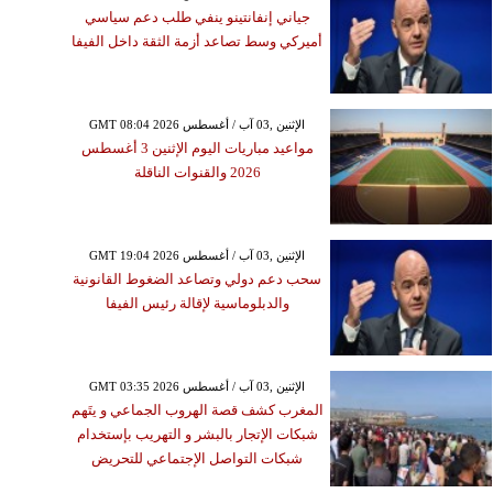
جياني إنفانتينو ينفي طلب دعم سياسي
أميركي وسط تصاعد أزمة الثقة داخل الفيفا
GMT 08:04 2026 الإثنين ,03 آب / أغسطس
مواعيد مباريات اليوم الإثنين 3 أغسطس
2026 والقنوات الناقلة
GMT 19:04 2026 الإثنين ,03 آب / أغسطس
سحب دعم دولي وتصاعد الضغوط القانونية
والدبلوماسية لإقالة رئيس الفيفا
GMT 03:35 2026 الإثنين ,03 آب / أغسطس
المغرب كشف قصة الهروب الجماعي و يتَهم
شبكات الإتجار بالبشر و التهريب بإستخدام
شبكات التواصل الإجتماعي للتحريض