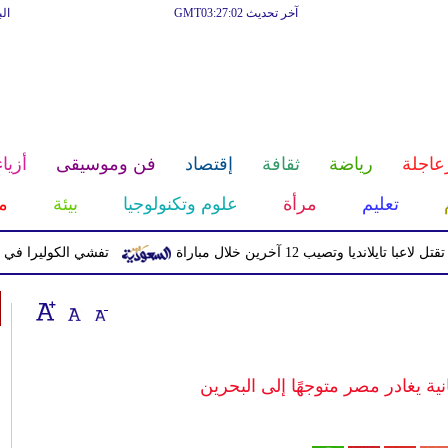
آخر تحديث GMT03:27:02
ال
عاجلة
رياضة
ثقافة
إقتصاد
فن وموسيقى
أزياء
تعليم
مرأة
علوم وتكنولوجيا
بيئة
م
يا وتصيب 12 آخرين خلال مباراة
تفشي الكوليرا في تشاد يتسبب ف
نية يغادر مصر متوجهًا إلى البحرين