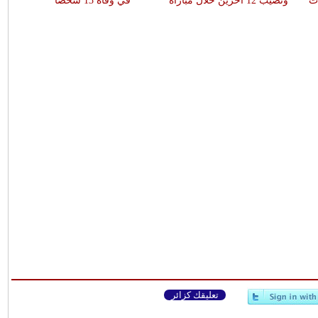
ات
وتصيب 12 آخرين خلال مباراة
في وفاة 13 شخصا
تعليقك كزائر