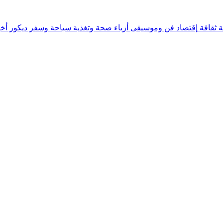
ة
ثقافة
إقتصاد
فن وموسيقى
أزياء
صحة وتغذية
سياحة وسفر
ديكور
أخب