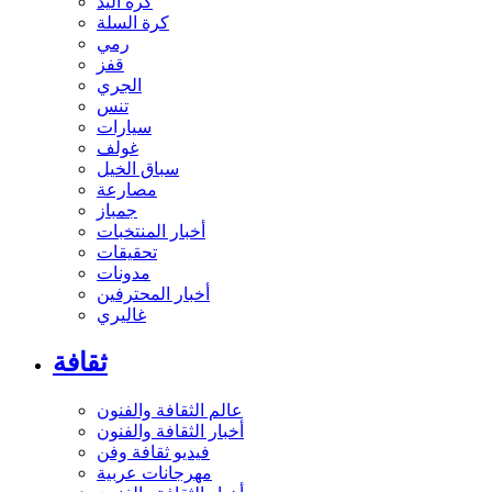
كرة اليد
كرة السلة
رمي
قفز
الجري
تنس
سيارات
غولف
سباق الخيل
مصارعة
جمباز
أخبار المنتخبات
تحقيقات
مدونات
أخبار المحترفين
غاليري
ثقافة
عالم الثقافة والفنون
أخبار الثقافة والفنون
فيديو ثقافة وفن
مهرجانات عربية