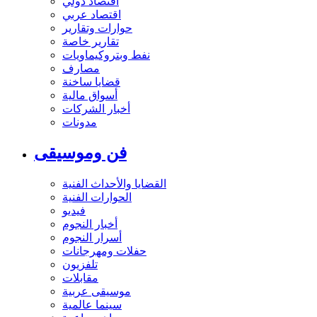
اقتصاد دولي
اقتصاد عربي
حوارات وتقارير
تقارير خاصة
نفط وبتروكيماويات
مصارف
قضايا ساخنة
أسواق مالية
أخبار الشركات
مدونات
فن وموسيقى
القضايا والأحداث الفنية
الحوارات الفنية
فيديو
أخبار النجوم
أسرار النجوم
حفلات ومهرجانات
تلفزيون
مقابلات
موسيقى عربية
سينما عالمية