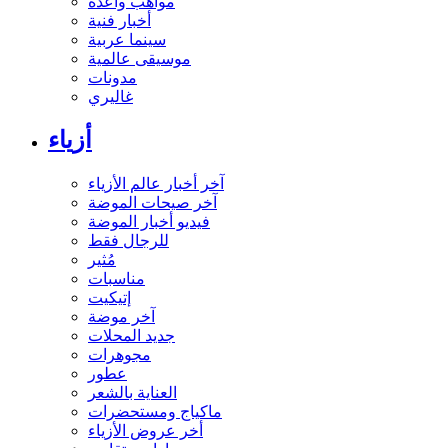
مواهب واعدة
أخبار فنية
سينما عربية
موسيقى عالمية
مدونات
غاليري
أزياء
آخر أخبار عالم الأزياء
آخر صيحات الموضة
فيديو أخبار الموضة
للرجال فقط
مُثير
مناسبات
إتيكيت
آخر موضة
جديد المحلات
مجوهرات
عطور
العناية بالشعر
ماكياج ومستحضرات
أخر عروض الأزياء