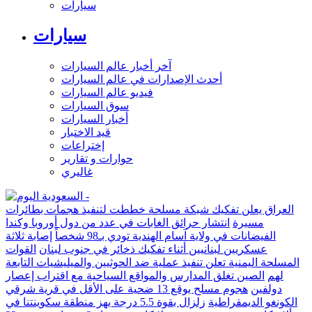
سيارات
سيارات
آخر أخبار عالم السيارات
أحدث الإصدارات في عالم السيارات
فيديو عالم السيارات
سوق السيارات
أخبار السيارات
قيد الاختبار
إختراعات
حوارات و تقارير
غاليري
العراق يعلن تفكيك شبكة مسلحة خططت لتنفيذ هجمات بطائرات
مسيرة
انتشار حرائق الغابات في عدد من دول أوروبا وكندا
الفيضانات في ولاية آسام الهندية تودي بـ98 شخصاً
إصابة ثلاثة
عسكريين لبنانيين أثناء تفكيك ذخائر في جنوب لبنان
القوات
المسلحة اليمنية تعلن تنفيذ عملية ضد الحوثيين والميليشيات التابعة
لهم
الصين تغلق المدارس والمواقع السياحية مع اقتراب إعصار
دولفين
هجوم مسلح يوقع 13 ضحية على الأقل في قرية شرقي
الكونغو الديمقراطية
زلزال بقوة 5.5 درجة يهز منطقة سكوينتنا في