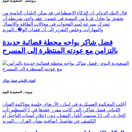
بروكسل - السعوديه اليوم
قال البنك الدولي إن الذكاء الاصطناعي قد يمكن البلدان النامية من
تحقيق ما يعادل قرناً من التنمية في غضون عقد واحد، شريطة أن
تتحرك بسرعة لسد الفجوات في مجالات الطاقة والاتصال
والمهارات. وخلص التقرير إلى أن فقدان الو�...
المزيد
فضل شاكر يواجه محطة قضائية جديدة
بالتزامن مع عودته المنتظرة إلى المسرح
الفنان اللبناني فضل شاكر
بيروت ـ السعودية اليوم
أجّلت المحكمة العسكرية في لبنان، الأربعاء، جلسة محاكمة الفنان
اللبناني فضل شاكر، التي كانت مقرر عقدها في 5 أغسطس/آب
الجاري، إلى 23 سبتمبر/أيلول المقبل، دون إعلان أسباب التأجيل أو
الكشف عن تفاصيل إضافية بشأن القرار، ...
المزيد