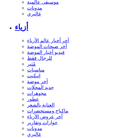
موسيقى عالمية
مدونات
غاليري
أزياء
آخر أخبار عالم الأزياء
آخر صيحات الموضة
فيديو أخبار الموضة
للرجال فقط
مُثير
مناسبات
إتيكيت
آخر موضة
جديد المحلات
مجوهرات
عطور
العناية بالشعر
ماكياج ومستحضرات
أخر عروض الأزياء
حوارات وتقارير
مدونات
غاليري