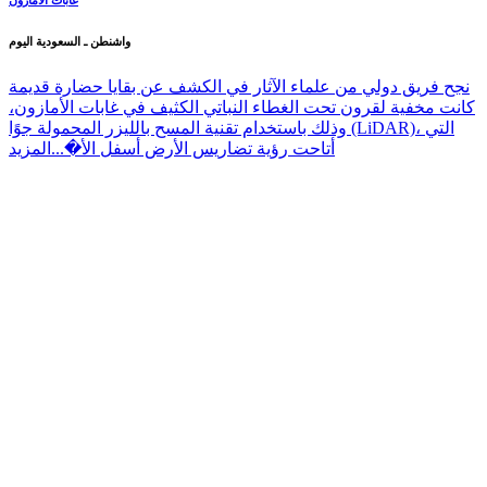
واشنطن ـ السعودية اليوم
نجح فريق دولي من علماء الآثار في الكشف عن بقايا حضارة قديمة
كانت مخفية لقرون تحت الغطاء النباتي الكثيف في غابات الأمازون،
وذلك باستخدام تقنية المسح بالليزر المحمولة جوًا (LiDAR)، التي
أتاحت رؤية تضاريس الأرض أسفل الأ�...
المزيد