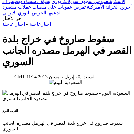
ألاسكا
شغب في سجون سريلانكا يودي بحياة 3 سجناء ويصيب 23
آخرين
الخزانة الأميركية تفرض عقوبات على منصات عملات مشفرة
لدعمها الحرس الثوري الإيراني
أخر الأخبار
أخبارعاجلة
»
أخبار عاجلة
سقوط صاروخ في خراج بلدة
القصر في الهرمل مصدره الجانب
السوري
11:14 2013 السبت ,20 إبريل / نيسان
GMT
العرب اليوم
سقوط صاروخ في خراج بلدة القصر في الهرمل مصدره الجانب
السوري