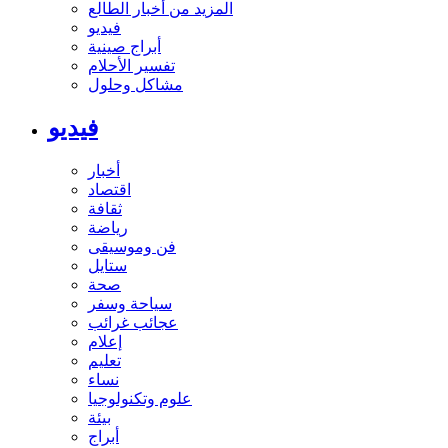
المزيد من أخبار الطالع
فيديو
أبراج صينية
تفسير الأحلام
مشاكل وحلول
فيديو
أخبار
اقتصاد
ثقافة
رياضة
فن وموسيقى
ستايل
صحة
سياحة وسفر
عجائب غرائب
إعلام
تعليم
نساء
علوم وتكنولوجيا
بيئة
أبراج