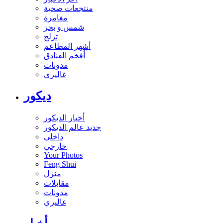
منتجعات صحية
مغامرة
شمس و بحر
تزلج
أشهر المطاعم
أفخم الفنادق
مدونات
غاليري
ديكور
أخبار الديكور
جديد عالم الديكور
داخلي
خارجي
Your Photos
Feng Shui
منزل
مقابلات
مدونات
غاليري