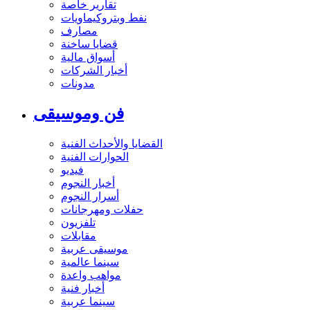
تقارير خاصة
نفط وبتروكيماويات
مصارف
قضايا ساخنة
أسواق مالية
أخبار الشركات
مدونات
فن وموسيقى
القضايا والأحداث الفنية
الحوارات الفنية
فيديو
أخبار النجوم
أسرار النجوم
حفلات ومهرجانات
تلفزيون
مقابلات
موسيقى عربية
سينما عالمية
مواهب واعدة
أخبار فنية
سينما عربية