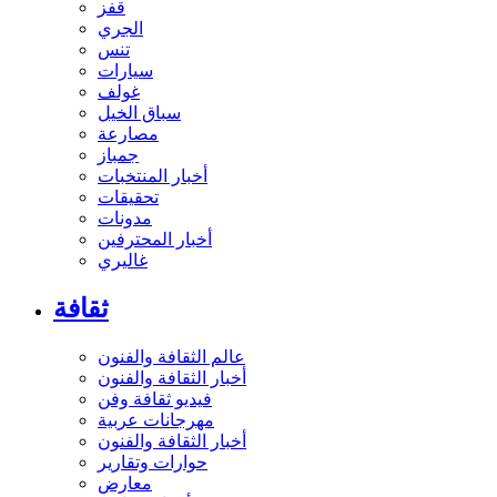
قفز
الجري
تنس
سيارات
غولف
سباق الخيل
مصارعة
جمباز
أخبار المنتخبات
تحقيقات
مدونات
أخبار المحترفين
غاليري
ثقافة
عالم الثقافة والفنون
أخبار الثقافة والفنون
فيديو ثقافة وفن
مهرجانات عربية
أخبار الثقافة والفنون
حوارات وتقارير
معارض