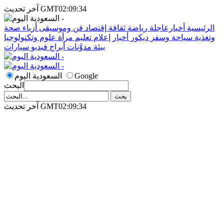
آخر تحديث GMT02:09:34
الرئيسية
أخبارعاجلة
رياضة
ثقافة
إقتصاد
فن وموسيقى
أزياء
صحة
وتغذية
سياحة وسفر
ديكور
أخبار
إعلام
تعليم
مرأة
علوم وتكنولوجيا
بيئة
مدوَّنات
أبراج
فيديو
سيارات
Google
السعودية اليوم
البحث
آخر تحديث GMT02:09:34