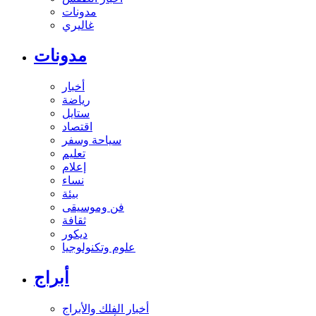
مدونات
غاليري
مدونات
أخبار
رياضة
ستايل
اقتصاد
سياحة وسفر
تعليم
إعلام
نساء
بيئة
فن وموسيقى
ثقافة
ديكور
علوم وتكنولوجيا
أبراج
أخبار الفلك والأبراج