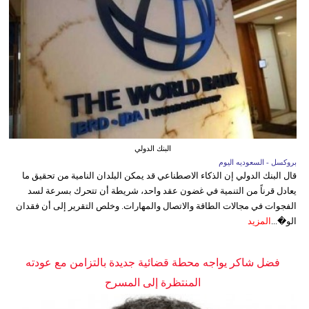
البنك الدولي
بروكسل - السعوديه اليوم
قال البنك الدولي إن الذكاء الاصطناعي قد يمكن البلدان النامية من تحقيق ما
يعادل قرناً من التنمية في غضون عقد واحد، شريطة أن تتحرك بسرعة لسد
الفجوات في مجالات الطاقة والاتصال والمهارات. وخلص التقرير إلى أن فقدان
الو�...
المزيد
فضل شاكر يواجه محطة قضائية جديدة بالتزامن مع عودته
المنتظرة إلى المسرح