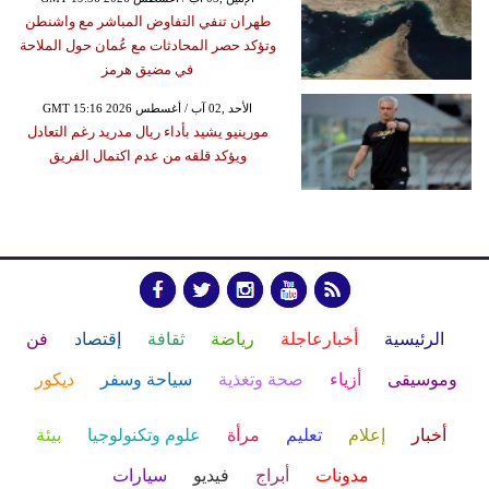
طهران تنفي التفاوض المباشر مع واشنطن
وتؤكد حصر المحادثات مع عُمان حول الملاحة
في مضيق هرمز
GMT 15:16 2026 الأحد ,02 آب / أغسطس
مورينيو يشيد بأداء ريال مدريد رغم التعادل
ويؤكد قلقه من عدم اكتمال الفريق
الرئيسية
أخبارعاجلة
رياضة
ثقافة
إقتصاد
فن
وموسيقى
أزياء
صحة وتغذية
سياحة وسفر
ديكور
أخبار
إعلام
تعليم
مرأة
علوم وتكنولوجيا
بيئة
مدونات
أبراج
فيديو
سيارات