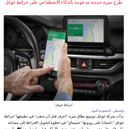
طرح ميزة جديدة مدعومة بالذكاء الاصطناعي على خرائط غوغل
"خرائط غوغل"
واشنطن ـ السعودية اليوم
بدأت شركة غوغل توسيع نطاق ميزة "اعرف قبل أن تذهب" في تطبيقها "خرائط
غوغل" اعتمادا على روبوتها "جيميناي" في خطوة لتحويل الخرائط إلى مساعد
ذكي قادر على تقديم معلومات مختصرة عن الأماكن قبل زيارتها، بعد أ�...
المزيد