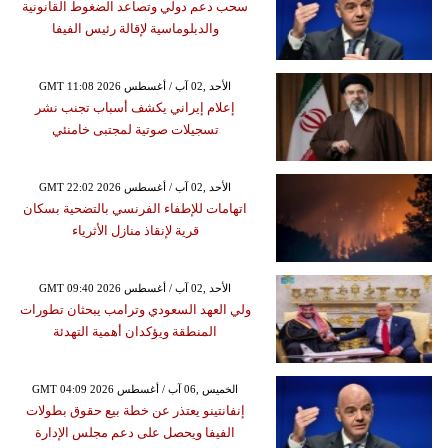
سحب دعم دولي وتصاعد الضغوط القانونية
والدبلوماسية لإقالة رئيس الفيفا
GMT 11:08 2026 الأحد ,02 آب / أغسطس
إعلام إيراني يكشف أسباب تجنب نشر
تسجيلات صوتية لمجتبى خامنئي
GMT 22:02 2026 الأحد ,02 آب / أغسطس
اتهامات للإطفاء الفرنسي بالتضحية بسكان
قرية لإنقاذ منازل الأثرياء
GMT 09:40 2026 الأحد ,02 آب / أغسطس
ولي العهد السعودي وترامب يبحثان تطورات
المنطقة ويؤكدان أهمية التهدئة
GMT 04:09 2026 الخميس ,06 آب / أغسطس
إنفانتينو يعتذر عن خطة بيع حقوق بطولات
الفيفا ويحصل على دعم مجلس الإدارة