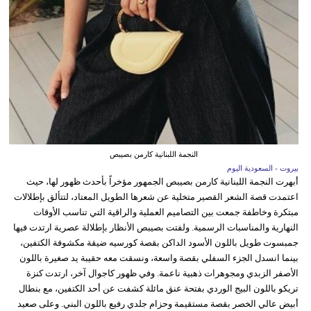
النجمة اللبنانية كارمن بصيبص
بيروت - السعودية اليوم
أبهرت النجمة اللبنانية كارمن بصيبص الجمهور مؤخراً بأحدث ظهور لها، حيث
اعتمدت قصة الشعر القصير متخلية عن شعرها الطويل المعتاد، لتتألق بإطلالات
مبتكرة وخاطفة جمعت بين التصاميم العملية والراقية التي تناسب الأوقات
النهارية والمناسبات الرسمية. ولفتت بصيبص الأنظار بإطلالة عصرية ارتدت فيها
جمبسوت طويل باللون الأسود الداكن بقصة كورسيه ضيقة مكشوفة الكتفين،
بينما انسدل الجزء السفلي بقصة واسعة، ونسقت معه حقيبة يد صغيرة باللون
الأصفر الزبدي ومجوهرات ذهبية ناعمة. وفي ظهور كاجوال آخر، ارتدت كنزة
تريكو باللون البيج الوردي بفتحة عنق مائلة كشفت عن أحد الكتفين، مع بنطال
أبيض عالي الخصر بقصة مستقيمة وحزام جلدي رفيع باللون البني. وعلى صعيد