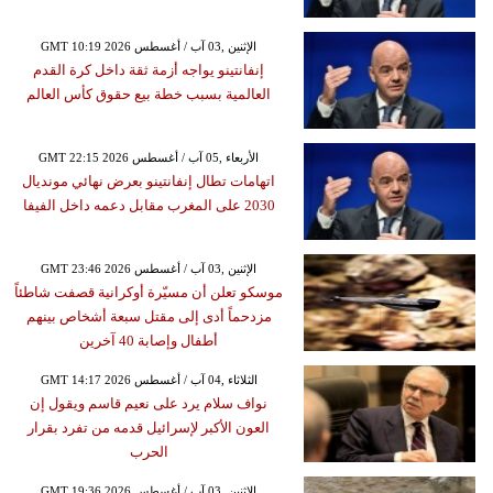
GMT 10:19 2026 الإثنين ,03 آب / أغسطس
إنفانتينو يواجه أزمة ثقة داخل كرة القدم
العالمية بسبب خطة بيع حقوق كأس العالم
GMT 22:15 2026 الأربعاء ,05 آب / أغسطس
اتهامات تطال إنفانتينو بعرض نهائي مونديال
2030 على المغرب مقابل دعمه داخل الفيفا
GMT 23:46 2026 الإثنين ,03 آب / أغسطس
موسكو تعلن أن مسيّرة أوكرانية قصفت شاطئاً
مزدحماً أدى إلى مقتل سبعة أشخاص بينهم
أطفال وإصابة 40 آخرين
GMT 14:17 2026 الثلاثاء ,04 آب / أغسطس
نواف سلام يرد على نعيم قاسم ويقول إن
العون الأكبر لإسرائيل قدمه من تفرد بقرار
الحرب
GMT 19:36 2026 الإثنين ,03 آب / أغسطس