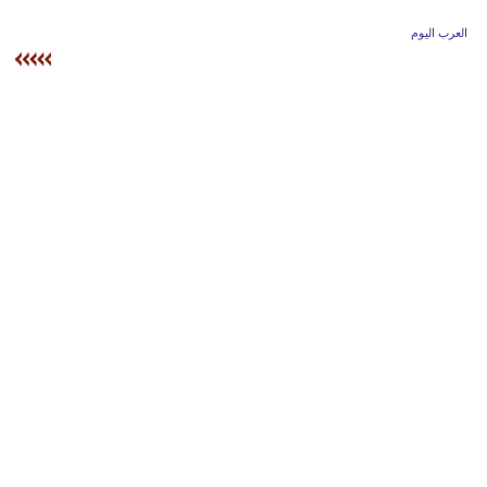
وسفر
العرب اليوم
ديكور
أخبار
إعلام
تعليم
مرأة
علوم
وتكنولوجيا
بيئة
مدوَّنات
أبراج