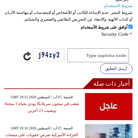
شروط الاستخدام
شروط النشر:
عدم الإساءة للكاتب أو للأشخاص أو للمقدسات أو مهاجمة الأديان
أو الذات الالهية. والابتعاد عن التحريض الطائفي والعنصري والشتائم.
اُوافق على شروط الأستخدام
Security Code
*
أرسل التعليق
أخبار ذات صلة
GMT 20:15 2026 الجمعة ,07 آب / أغسطس
شغب في سجون سريلانكا يودي بحياة 3 سجناء
ويصيب 23 آخرين
GMT 19:10 2026 الجمعة ,07 آب / أغسطس
الخزانة الأميركية تفرض عقوبات على منصات