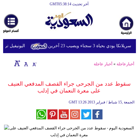
آخر تحديث GMT05:38:14
الرئيسية
أخبارعاجلة
رياضة
دي بحياة 3 سجناء ويصيب 23 آخرين
اليونيفيل ترصد إطلاق 113 مقذوفا إسرائيليا على لبنا
ثقافة
إقتصاد
أخبارعاجلة
»
أخبار عاجلة
فن
سقوط عدد من الجرحى جراء القصف المدفعي العنيف
وموسيقى
على معرة النعمان في إدلب‏
أزياء
13:26 2013 الجمعة ,15 شباط / فبراير
GMT
صحة
وتغذية
سياحة