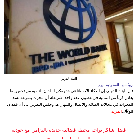
البنك الدولي
بروكسل - السعوديه اليوم
قال البنك الدولي إن الذكاء الاصطناعي قد يمكن البلدان النامية من تحقيق ما
يعادل قرناً من التنمية في غضون عقد واحد، شريطة أن تتحرك بسرعة لسد
الفجوات في مجالات الطاقة والاتصال والمهارات. وخلص التقرير إلى أن فقدان
الو�...
المزيد
فضل شاكر يواجه محطة قضائية جديدة بالتزامن مع عودته
المنتظرة إلى المسرح