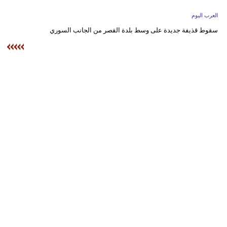
وسفر
العرب اليوم
ديكور
سقوط قذيفة جديدة على وسط بلدة القصر من الجانب السوري
أخبار
إعلام
تعليم
مرأة
علوم
وتكنولوجيا
بيئة
مدوَّنات
أبراج