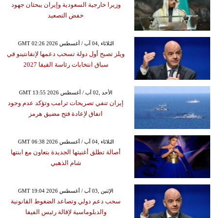
وزيرا خارجية السعودية وإيران يبحثان جهود
خفض التصعيد
GMT 02:26 2026 الثلاثاء ,04 آب / أغسطس
ويلز تصبح أول دولة تسحب دعمها لإنفانتينو في
سباق انتخابات رئاسة الفيفا 2027
GMT 13:55 2026 الأحد ,02 آب / أغسطس
إيران تنفي تصريحات ترامب وتؤكد عدم وجود
اتفاق لإعادة فتح مضيق هرمز
GMT 06:38 2026 الثلاثاء ,04 آب / أغسطس
أصالة تطلق أغنيتها الجديدة بتعاون مع ابنتها
شام الذهبي
GMT 19:04 2026 الإثنين ,03 آب / أغسطس
سحب دعم دولي وتصاعد الضغوط القانونية
والدبلوماسية لإقالة رئيس الفيفا