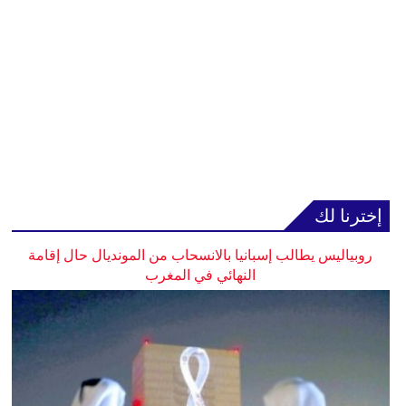
إخترنا لك
روبياليس يطالب إسبانيا بالانسحاب من المونديال حال إقامة
النهائي في المغرب