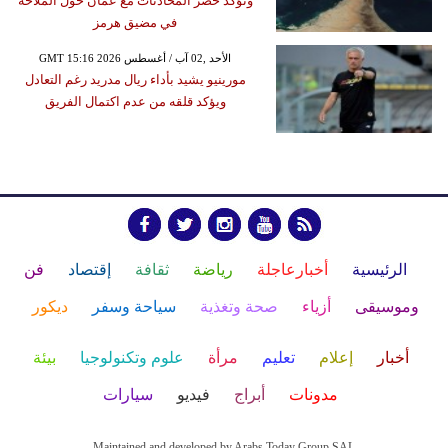
وتؤكد حصر المحادثات مع عُمان حول الملاحة
في مضيق هرمز
GMT 15:16 2026 الأحد ,02 آب / أغسطس
مورينيو يشيد بأداء ريال مدريد رغم التعادل
ويؤكد قلقه من عدم اكتمال الفريق
الرئيسية
أخبارعاجلة
رياضة
ثقافة
إقتصاد
فن
وموسيقى
أزياء
صحة وتغذية
سياحة وسفر
ديكور
أخبار
إعلام
تعليم
مرأة
علوم وتكنولوجيا
بيئة
مدونات
أبراج
فيديو
سيارات
Maintained and developed by Arabs Today Group SAL