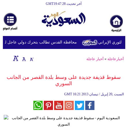
آخر تحديث GMT19:47:28
الرئيسية
أخبارعاجلة
رياضة
ثوري الإيراني
محافظة القدس تطالب بتحرك دولي عاجل لحماية ا
ثقافة
إقتصاد
أخبارعاجلة
»
أخبار عاجلة
فن
سقوط قذيفة جديدة على وسط بلدة القصر من الجانب
وموسيقى
السوري
أزياء
16:21 2013 السبت ,20 إبريل / نيسان
GMT
صحة
وتغذية
سياحة