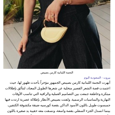
النجمة اللبنانية كارمن بصيبص
بيروت - السعودية اليوم
أبهرت النجمة اللبنانية كارمن بصيبص الجمهور مؤخراً بأحدث ظهور لها، حيث
اعتمدت قصة الشعر القصير متخلية عن شعرها الطويل المعتاد، لتتألق بإطلالات
مبتكرة وخاطفة جمعت بين التصاميم العملية والراقية التي تناسب الأوقات
النهارية والمناسبات الرسمية. ولفتت بصيبص الأنظار بإطلالة عصرية ارتدت فيها
جمبسوت طويل باللون الأسود الداكن بقصة كورسيه ضيقة مكشوفة الكتفين،
بينما انسدل الجزء السفلي بقصة واسعة، ونسقت معه حقيبة يد صغيرة باللون