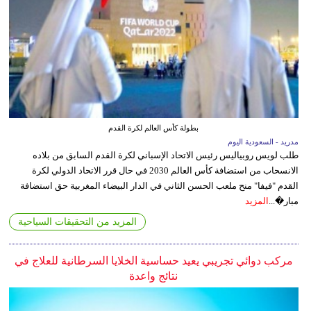
بطولة كأس العالم لكرة القدم
مدريد - السعودية اليوم
طلب لويس روبياليس رئيس الاتحاد الإسباني لكرة القدم السابق من بلاده
الانسحاب من استضافة كأس العالم 2030 في حال قرر الاتحاد الدولي لكرة
القدم "فيفا" منح ملعب الحسن الثاني في الدار البيضاء المغربية حق استضافة
مبار�...
المزيد
المزيد من التحقيقات السياحية
مركب دوائي تجريبي يعيد حساسية الخلايا السرطانية للعلاج في
نتائج واعدة