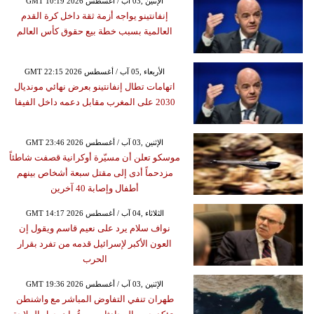
GMT 10:19 2026 الإثنين ,03 آب / أغسطس
إنفانتينو يواجه أزمة ثقة داخل كرة القدم
العالمية بسبب خطة بيع حقوق كأس العالم
GMT 22:15 2026 الأربعاء ,05 آب / أغسطس
اتهامات تطال إنفانتينو بعرض نهائي مونديال
2030 على المغرب مقابل دعمه داخل الفيفا
GMT 23:46 2026 الإثنين ,03 آب / أغسطس
موسكو تعلن أن مسيّرة أوكرانية قصفت شاطئاً
مزدحماً أدى إلى مقتل سبعة أشخاص بينهم
أطفال وإصابة 40 آخرين
GMT 14:17 2026 الثلاثاء ,04 آب / أغسطس
نواف سلام يرد على نعيم قاسم ويقول إن
العون الأكبر لإسرائيل قدمه من تفرد بقرار
الحرب
GMT 19:36 2026 الإثنين ,03 آب / أغسطس
طهران تنفي التفاوض المباشر مع واشنطن