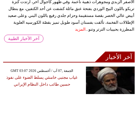
الأصفر الزبدي ومجوهرات ذهبية ناعمة. وفي ظهور كاجوال آخر، ارتدت كنزة
تريكو باللون البيج الوردي بفتحة عنق مائلة كشفت عن أحد الكتفين، مع بنطال
أبيض عالي الخصر بقصة مستقيمة وحزام جلدي رفيع باللون البني. وعلى صعيد
الإطلالات الفخمة، تألقت بفستان أسود طويل تميز بقصّة الكورسيه العلوية
المطرزة بحبيبات الترتر وتنو...
المزيد
آخر الأخبار الطبية
آخر الأخبار
GMT 03:07 2026 الجمعة ,07 آب / أغسطس
غياب مجتبى خامنئي يسلط الضوء على نفوذ
حسين طائب داخل النظام الإيراني