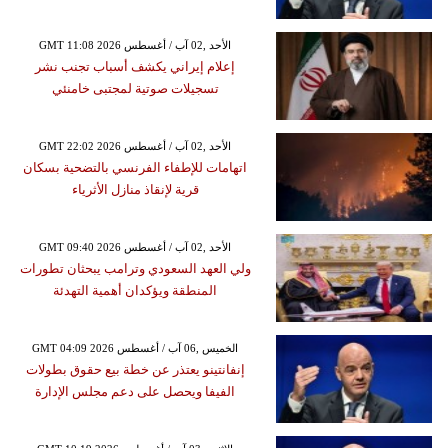
GMT 11:08 2026 الأحد ,02 آب / أغسطس
إعلام إيراني يكشف أسباب تجنب نشر
تسجيلات صوتية لمجتبى خامنئي
GMT 22:02 2026 الأحد ,02 آب / أغسطس
اتهامات للإطفاء الفرنسي بالتضحية بسكان
قرية لإنقاذ منازل الأثرياء
GMT 09:40 2026 الأحد ,02 آب / أغسطس
ولي العهد السعودي وترامب يبحثان تطورات
المنطقة ويؤكدان أهمية التهدئة
GMT 04:09 2026 الخميس ,06 آب / أغسطس
إنفانتينو يعتذر عن خطة بيع حقوق بطولات
الفيفا ويحصل على دعم مجلس الإدارة