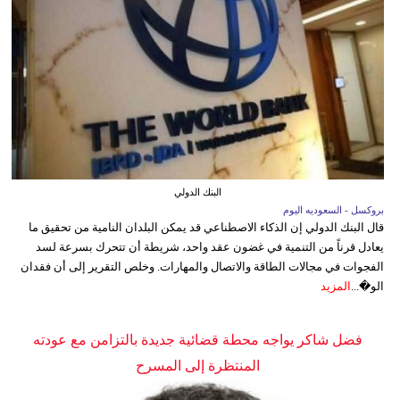
البنك الدولي
بروكسل - السعوديه اليوم
قال البنك الدولي إن الذكاء الاصطناعي قد يمكن البلدان النامية من تحقيق ما
يعادل قرناً من التنمية في غضون عقد واحد، شريطة أن تتحرك بسرعة لسد
الفجوات في مجالات الطاقة والاتصال والمهارات. وخلص التقرير إلى أن فقدان
الو�...
المزيد
فضل شاكر يواجه محطة قضائية جديدة بالتزامن مع عودته
المنتظرة إلى المسرح