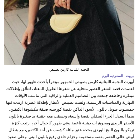
النجمة اللبنانية كارمن بصيبص
بيروت - السعودية اليوم
أبهرت النجمة اللبنانية كارمن بصيبص الجمهور مؤخراً بأحدث ظهور لها، حيث
اعتمدت قصة الشعر القصير متخلية عن شعرها الطويل المعتاد، لتتألق بإطلالات
مبتكرة وخاطفة جمعت بين التصاميم العملية والراقية التي تناسب الأوقات
النهارية والمناسبات الرسمية. ولفتت بصيبص الأنظار بإطلالة عصرية ارتدت فيها
جمبسوت طويل باللون الأسود الداكن بقصة كورسيه ضيقة مكشوفة الكتفين،
بينما انسدل الجزء السفلي بقصة واسعة، ونسقت معه حقيبة يد صغيرة باللون
الأصفر الزبدي ومجوهرات ذهبية ناعمة. وفي ظهور كاجوال آخر، ارتدت كنزة
تريكو باللون البيج الوردي بفتحة عنق مائلة كشفت عن أحد الكتفين، مع بنطال
أبيض عالي الخصر بقصة مستقيمة وحزام جلدي رفيع باللون البني. وعلى صعيد