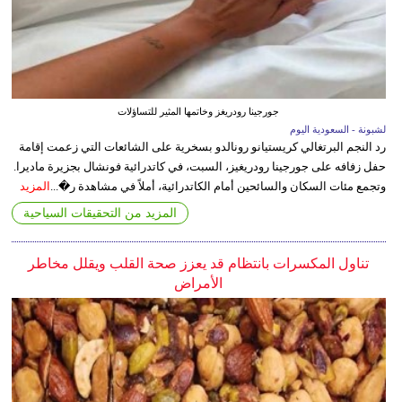
جورجينا رودريغز وخاتمها المثير للتساؤلات
لشبونة - السعودية اليوم
رد النجم البرتغالي كريستيانو رونالدو بسخرية على الشائعات التي زعمت إقامة
حفل زفافه على جورجينا رودريغيز، السبت، في كاتدرائية فونشال بجزيرة ماديرا.
وتجمع مئات السكان والسائحين أمام الكاتدرائية، أملاً في مشاهدة ر�...
المزيد
المزيد من التحقيقات السياحية
تناول المكسرات بانتظام قد يعزز صحة القلب ويقلل مخاطر
الأمراض