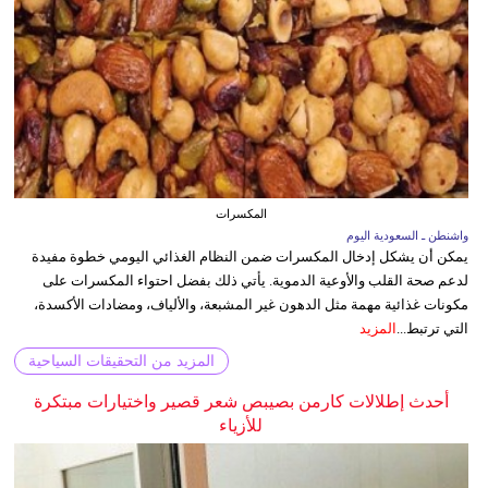
المكسرات
واشنطن ـ السعودية اليوم
يمكن أن يشكل إدخال المكسرات ضمن النظام الغذائي اليومي خطوة مفيدة
لدعم صحة القلب والأوعية الدموية. يأتي ذلك بفضل احتواء المكسرات على
مكونات غذائية مهمة مثل الدهون غير المشبعة، والألياف، ومضادات الأكسدة،
التي ترتبط...
المزيد
المزيد من التحقيقات السياحية
أحدث إطلالات كارمن بصيبص شعر قصير واختيارات مبتكرة
للأزياء