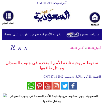
آخر تحديث GMT01:29:03
الرئيسية
أخبارعاجلة
رياضة
طائرات مسيرة
الخزانة الأميركية تفرض عقوبات على منصات عملا
ثقافة
إقتصاد
أخبارعاجلة
»
أخبار عاجلة
فن
سقوط مروحية تابعة للأمم المتحدة في جنوب السودان
وموسيقى
ومقتل طاقمها
أزياء
17:11 2012 الجمعة ,21 كانون الأول / ديسمبر
GMT
صحة
وتغذية
سياحة