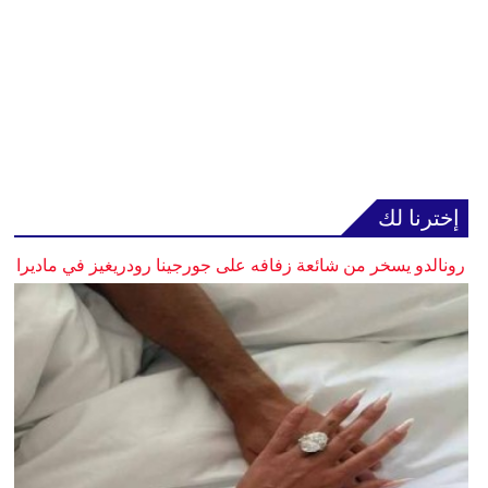
إخترنا لك
رونالدو يسخر من شائعة زفافه على جورجينا رودريغيز في ماديرا