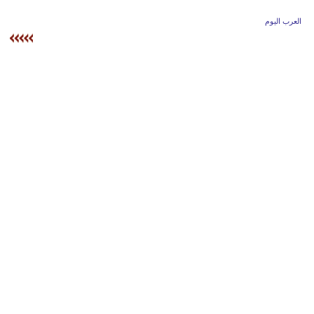
وسفر
العرب اليوم
ديكور
أخبار
إعلام
تعليم
مرأة
علوم
وتكنولوجيا
بيئة
مدوَّنات
أبراج