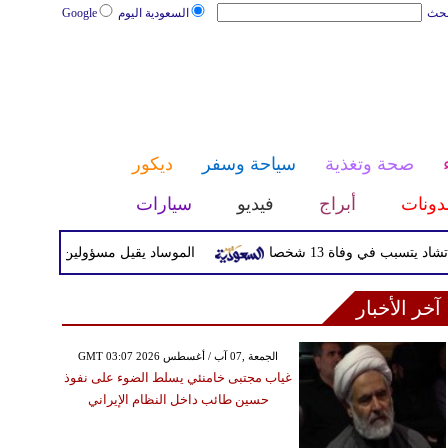
بحث
السعودية اليوم
Google
صحة وتغذية
سياحة وسفر
ديكور
دونات
أبراج
فيديو
سيارات
ي وفاة 13 شخصا
الموساد يقيل مسؤولين بارزين بعد تعثر خط
آخر الأخبار
GMT 03:07 2026 الجمعة ,07 آب / أغسطس
غياب مجتبى خامنئي يسلط الضوء على نفوذ
حسين طائب داخل النظام الإيراني