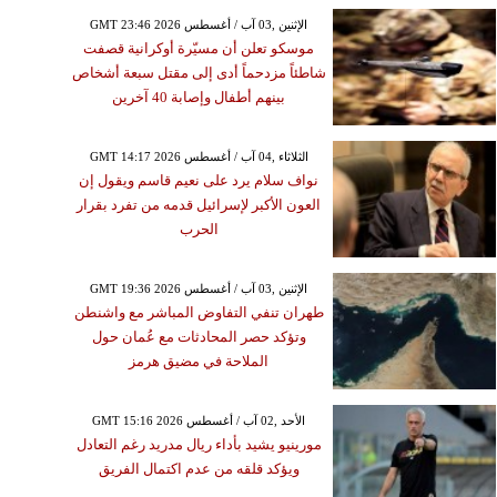
GMT 23:46 2026 الإثنين ,03 آب / أغسطس
موسكو تعلن أن مسيّرة أوكرانية قصفت
شاطئاً مزدحماً أدى إلى مقتل سبعة أشخاص
بينهم أطفال وإصابة 40 آخرين
GMT 14:17 2026 الثلاثاء ,04 آب / أغسطس
نواف سلام يرد على نعيم قاسم ويقول إن
العون الأكبر لإسرائيل قدمه من تفرد بقرار
الحرب
GMT 19:36 2026 الإثنين ,03 آب / أغسطس
طهران تنفي التفاوض المباشر مع واشنطن
وتؤكد حصر المحادثات مع عُمان حول
الملاحة في مضيق هرمز
GMT 15:16 2026 الأحد ,02 آب / أغسطس
مورينيو يشيد بأداء ريال مدريد رغم التعادل
ويؤكد قلقه من عدم اكتمال الفريق