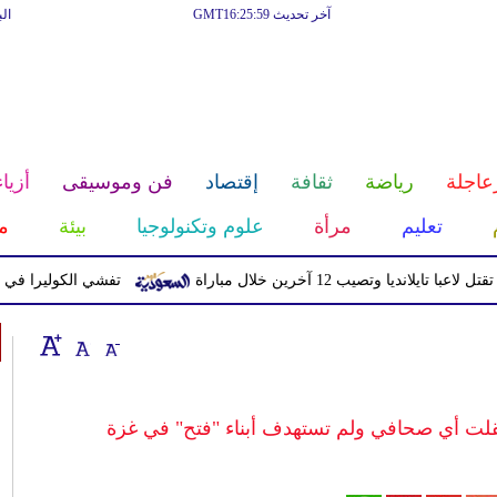
آخر تحديث GMT16:25:59
ال
عاجلة
رياضة
ثقافة
إقتصاد
فن وموسيقى
أزياء
تعليم
مرأة
علوم وتكنولوجيا
بيئة
م
يا وتصيب 12 آخرين خلال مباراة
تفشي الكوليرا في تشاد يتسبب ف
تقلت أي صحافي ولم تستهدف أبناء "فتح" في غزة