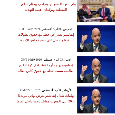
ولي العهد السعودي وترامب يبحثان تطورات
المنطقة ويؤكدان أهمية التهدئة
GMT 04:09 2026 الخميس ,06 آب / أغسطس
إنفانتينو يعتذر عن خطة بيع حقوق بطولات
الفيفا ويحصل على دعم مجلس الإدارة
GMT 10:19 2026 الإثنين ,03 آب / أغسطس
إنفانتينو يواجه أزمة ثقة داخل كرة القدم
العالمية بسبب خطة بيع حقوق كأس العالم
GMT 22:15 2026 الأربعاء ,05 آب / أغسطس
اتهامات تطال إنفانتينو بعرض نهائي مونديال
2030 على المغرب مقابل دعمه داخل الفيفا