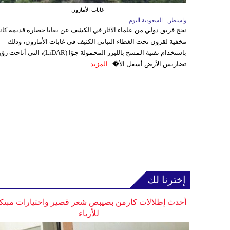
غابات الأمازون
واشنطن ـ السعودية اليوم
نجح فريق دولي من علماء الآثار في الكشف عن بقايا حضارة قديمة كا
مخفية لقرون تحت الغطاء النباتي الكثيف في غابات الأمازون، وذلك
باستخدام تقنية المسح بالليزر المحمولة جوًا (LiDAR)، التي أتاحت
تضاريس الأرض أسفل الأ�...
المزيد
إخترنا لك
أحدث إطلالات كارمن بصيبص شعر قصير واختيارات مبتك
للأزياء