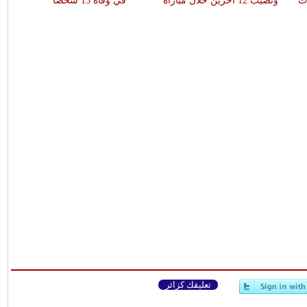
ات
وتصيب 12 آخرين خلال مباراة
في وفاة 13 شخصا
تعليقك كزائر