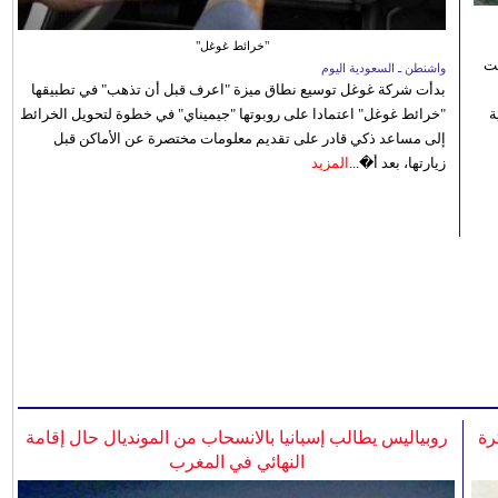
"خرائط غوغل"
نت
واشنطن ـ السعودية اليوم
بدأت شركة غوغل توسيع نطاق ميزة "اعرف قبل أن تذهب" في تطبيقها
 رؤية
"خرائط غوغل" اعتمادا على روبوتها "جيميناي" في خطوة لتحويل الخرائط
إلى مساعد ذكي قادر على تقديم معلومات مختصرة عن الأماكن قبل
زيارتها، بعد أ�...
المزيد
رة
روبياليس يطالب إسبانيا بالانسحاب من المونديال حال إقامة
النهائي في المغرب