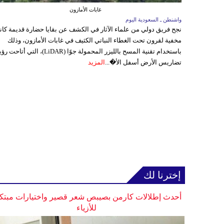
غابات الأمازون
واشنطن ـ السعودية اليوم
نجح فريق دولي من علماء الآثار في الكشف عن بقايا حضارة قديمة كا
مخفية لقرون تحت الغطاء النباتي الكثيف في غابات الأمازون، وذلك
باستخدام تقنية المسح بالليزر المحمولة جوًا (LiDAR)، التي أتاحت
تضاريس الأرض أسفل الأ�...
المزيد
إخترنا لك
أحدث إطلالات كارمن بصيبص شعر قصير واختيارات مبتك
للأزياء