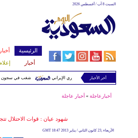
السبت 8 آب / أغسطس 2026
الرئيسية
أخبار
أخبار
إعلام
أخر الأخبار
ت مشفرة لدعمها الحرس الثوري الإيراني
شغب في سجون سريلانكا يودي بحياة 3 سجن
أخبارعاجلة
»
أخبار عاجلة
شهود عيان : قوات الاحتلال تت
18:47 2013 الأربعاء ,23 كانون الثاني / يناير
GMT