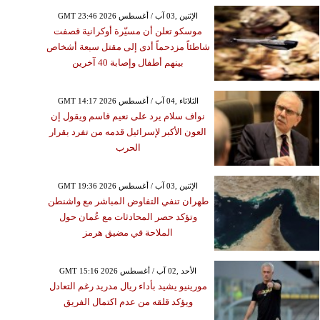
GMT 23:46 2026 الإثنين ,03 آب / أغسطس
موسكو تعلن أن مسيّرة أوكرانية قصفت
شاطئاً مزدحماً أدى إلى مقتل سبعة أشخاص
بينهم أطفال وإصابة 40 آخرين
GMT 14:17 2026 الثلاثاء ,04 آب / أغسطس
نواف سلام يرد على نعيم قاسم ويقول إن
العون الأكبر لإسرائيل قدمه من تفرد بقرار
الحرب
GMT 19:36 2026 الإثنين ,03 آب / أغسطس
طهران تنفي التفاوض المباشر مع واشنطن
وتؤكد حصر المحادثات مع عُمان حول
الملاحة في مضيق هرمز
GMT 15:16 2026 الأحد ,02 آب / أغسطس
مورينيو يشيد بأداء ريال مدريد رغم التعادل
ويؤكد قلقه من عدم اكتمال الفريق