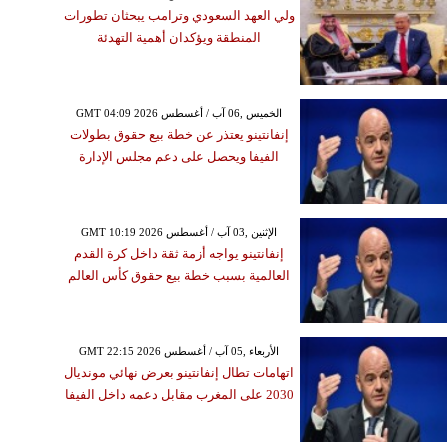
ولي العهد السعودي وترامب يبحثان تطورات
المنطقة ويؤكدان أهمية التهدئة
GMT 04:09 2026 الخميس ,06 آب / أغسطس
إنفانتينو يعتذر عن خطة بيع حقوق بطولات
الفيفا ويحصل على دعم مجلس الإدارة
GMT 10:19 2026 الإثنين ,03 آب / أغسطس
إنفانتينو يواجه أزمة ثقة داخل كرة القدم
العالمية بسبب خطة بيع حقوق كأس العالم
GMT 22:15 2026 الأربعاء ,05 آب / أغسطس
اتهامات تطال إنفانتينو بعرض نهائي مونديال
2030 على المغرب مقابل دعمه داخل الفيفا