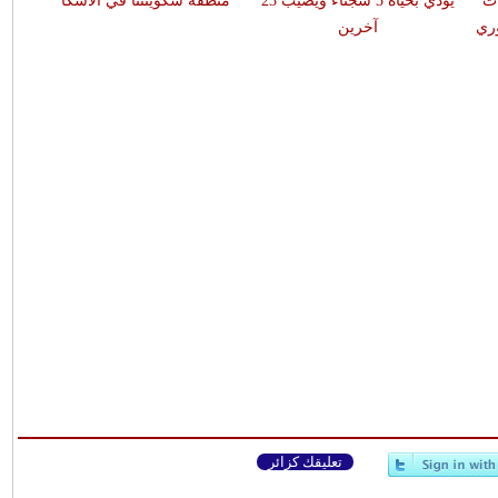
ت
يودي بحياة 3 سجناء ويصيب 23
منطقة سكوينتنا في ألاسكا
ري
آخرين
تعليقك كزائر