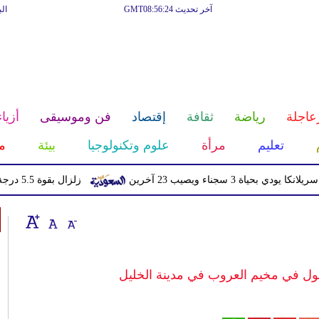
آخر تحديث GMT08:56:24
ال
عاجلة
رياضة
ثقافة
إقتصاد
فن وموسيقى
أزياء
تعليم
مرأة
علوم وتكنولوجيا
بيئة
م
اء ويصيب 23 آخرين
زلزال بقوة 5.5 درجة يهز منطقة سكوينتنا في ألاسكا
جول في مخيم العروب في مدينة الخليل