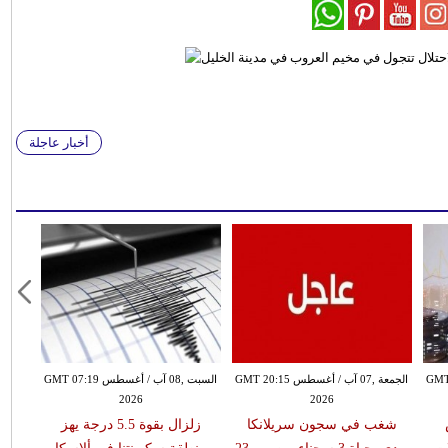
أخبار عاجلة
طس GMT 19:10
الجمعة ,07 آب / أغسطس GMT 20:15
السبت ,08 آب / أغسطس GMT 07:19
2026
2026
شغب في سجون سريلانكا
زلزال بقوة 5.5 درجة يهز