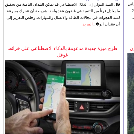
اني
قال البنك الدولي إن الذكاء الاصطناعي قد يمكن البلدان النامية من تحقيق
ي 5 أغسطس/آب الجاري، إلى 23
ما يعادل قرناً من التنمية في غضون عقد واحد، شريطة أن تتحرك بسرعة
ل
لسد الفجوات في مجالات الطاقة والاتصال والمهارات. وخلص التقرير إلى
أن فقدان الو�...
المزيد
ن
طرح ميزة جديدة مدعومة بالذكاء الاصطناعي على خرائط
غوغل