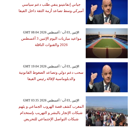
جياني إنفانتينو ينفي طلب دعم سياسي
أميركي وسط تصاعد أزمة الثقة داخل الفيفا
GMT 08:04 2026 الإثنين ,03 آب / أغسطس
مواعيد مباريات اليوم الإثنين 3 أغسطس
2026 والقنوات الناقلة
GMT 19:04 2026 الإثنين ,03 آب / أغسطس
سحب دعم دولي وتصاعد الضغوط القانونية
والدبلوماسية لإقالة رئيس الفيفا
GMT 03:35 2026 الإثنين ,03 آب / أغسطس
المغرب كشف قصة الهروب الجماعي و يتَهم
شبكات الإتجار بالبشر و التهريب بإستخدام
شبكات التواصل الإجتماعي للتحريض