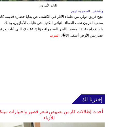
غابات الأمازون
واشنطن ـ السعودية اليوم
نجح فريق دولي من علماء الآثار في الكشف عن بقايا حضارة قديمة كا
مخفية لقرون تحت الغطاء النباتي الكثيف في غابات الأمازون، وذلك
باستخدام تقنية المسح بالليزر المحمولة جوًا (LiDAR)، التي أتاحت
تضاريس الأرض أسفل الأ�...
المزيد
إخترنا لك
أحدث إطلالات كارمن بصيبص شعر قصير واختيارات مبتك
للأزياء