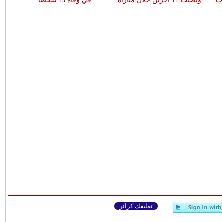
ات
وتصيب 12 آخرين خلال مباراة
في وفاة 13 شخصا
تعليقك كزائر