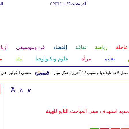
آخر تحديث GMT16:14:27
ال
عاجلة
رياضة
ثقافة
إقتصاد
فن وموسيقى
أزياء
تعليم
مرأة
علوم وتكنولوجيا
بيئة
م
يا وتصيب 12 آخرين خلال مباراة
تفشي الكوليرا في تشاد يتسبب ف
د استهدف مبنى المباحث التابع للهيئة