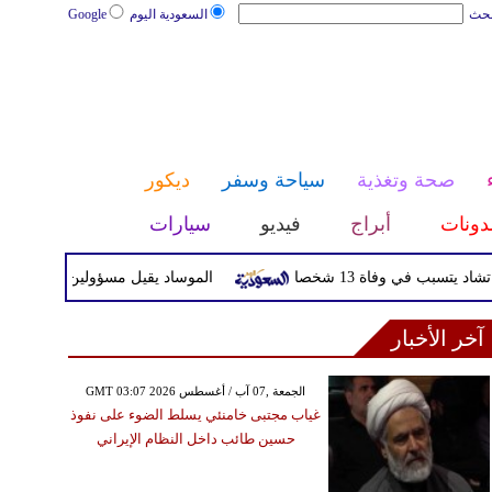
بحث
السعودية اليوم
Google
صحة وتغذية
سياحة وسفر
ديكور
دونات
أبراج
فيديو
سيارات
ي وفاة 13 شخصا
الموساد يقيل مسؤولين بارزين بعد تعثر خط
آخر الأخبار
GMT 03:07 2026 الجمعة ,07 آب / أغسطس
غياب مجتبى خامنئي يسلط الضوء على نفوذ
حسين طائب داخل النظام الإيراني