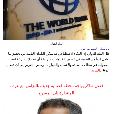
البنك الدولي
بروكسل - السعوديه اليوم
قال البنك الدولي إن الذكاء الاصطناعي قد يمكن البلدان النامية من تحقيق ما
يعادل قرناً من التنمية في غضون عقد واحد، شريطة أن تتحرك بسرعة لسد
الفجوات في مجالات الطاقة والاتصال والمهارات. وخلص التقرير إلى أن فقدان
الو�...
المزيد
فضل شاكر يواجه محطة قضائية جديدة بالتزامن مع عودته
المنتظرة إلى المسرح