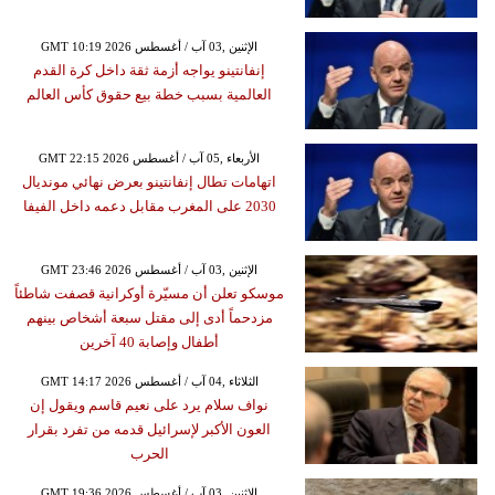
GMT 10:19 2026 الإثنين ,03 آب / أغسطس
إنفانتينو يواجه أزمة ثقة داخل كرة القدم
العالمية بسبب خطة بيع حقوق كأس العالم
GMT 22:15 2026 الأربعاء ,05 آب / أغسطس
اتهامات تطال إنفانتينو بعرض نهائي مونديال
2030 على المغرب مقابل دعمه داخل الفيفا
GMT 23:46 2026 الإثنين ,03 آب / أغسطس
موسكو تعلن أن مسيّرة أوكرانية قصفت شاطئاً
مزدحماً أدى إلى مقتل سبعة أشخاص بينهم
أطفال وإصابة 40 آخرين
GMT 14:17 2026 الثلاثاء ,04 آب / أغسطس
نواف سلام يرد على نعيم قاسم ويقول إن
العون الأكبر لإسرائيل قدمه من تفرد بقرار
الحرب
GMT 19:36 2026 الإثنين ,03 آب / أغسطس