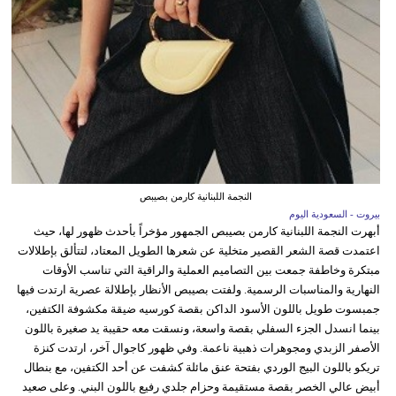
النجمة اللبنانية كارمن بصيبص
بيروت - السعودية اليوم
أبهرت النجمة اللبنانية كارمن بصيبص الجمهور مؤخراً بأحدث ظهور لها، حيث
اعتمدت قصة الشعر القصير متخلية عن شعرها الطويل المعتاد، لتتألق بإطلالات
مبتكرة وخاطفة جمعت بين التصاميم العملية والراقية التي تناسب الأوقات
النهارية والمناسبات الرسمية. ولفتت بصيبص الأنظار بإطلالة عصرية ارتدت فيها
جمبسوت طويل باللون الأسود الداكن بقصة كورسيه ضيقة مكشوفة الكتفين،
بينما انسدل الجزء السفلي بقصة واسعة، ونسقت معه حقيبة يد صغيرة باللون
الأصفر الزبدي ومجوهرات ذهبية ناعمة. وفي ظهور كاجوال آخر، ارتدت كنزة
تريكو باللون البيج الوردي بفتحة عنق مائلة كشفت عن أحد الكتفين، مع بنطال
أبيض عالي الخصر بقصة مستقيمة وحزام جلدي رفيع باللون البني. وعلى صعيد