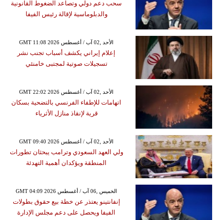
سحب دعم دولي وتصاعد الضغوط القانونية
والدبلوماسية لإقالة رئيس الفيفا
GMT 11:08 2026 الأحد ,02 آب / أغسطس
إعلام إيراني يكشف أسباب تجنب نشر
تسجيلات صوتية لمجتبى خامنئي
GMT 22:02 2026 الأحد ,02 آب / أغسطس
اتهامات للإطفاء الفرنسي بالتضحية بسكان
قرية لإنقاذ منازل الأثرياء
GMT 09:40 2026 الأحد ,02 آب / أغسطس
ولي العهد السعودي وترامب يبحثان تطورات
المنطقة ويؤكدان أهمية التهدئة
GMT 04:09 2026 الخميس ,06 آب / أغسطس
إنفانتينو يعتذر عن خطة بيع حقوق بطولات
الفيفا ويحصل على دعم مجلس الإدارة