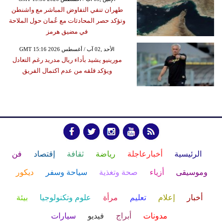
طهران تنفي التفاوض المباشر مع واشنطن
وتؤكد حصر المحادثات مع عُمان حول الملاحة
في مضيق هرمز
GMT 15:16 2026 الأحد ,02 آب / أغسطس
مورينيو يشيد بأداء ريال مدريد رغم التعادل
ويؤكد قلقه من عدم اكتمال الفريق
الرئيسية
أخبارعاجلة
رياضة
ثقافة
إقتصاد
فن
وموسيقى
أزياء
صحة وتغذية
سياحة وسفر
ديكور
أخبار
إعلام
تعليم
مرأة
علوم وتكنولوجيا
بيئة
مدونات
أبراج
فيديو
سيارات