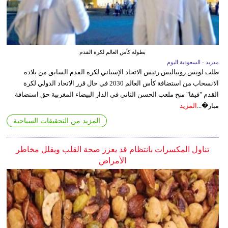
بطولة كأس العالم لكرة القدم
مدريد - السعودية اليوم
طلب لويس روبياليس رئيس الاتحاد الإسباني لكرة القدم السابق من بلاده
الانسحاب من استضافة كأس العالم 2030 في حال قرر الاتحاد الدولي لكرة
القدم "فيفا" منح ملعب الحسن الثاني في الدار البيضاء المغربية حق استضافة
مبار�...
المزيد
المزيد من التحقيقات السياحية
تناول المكسرات بانتظام قد يعزز صحة القلب ويقلل مخاطر
الأمراض