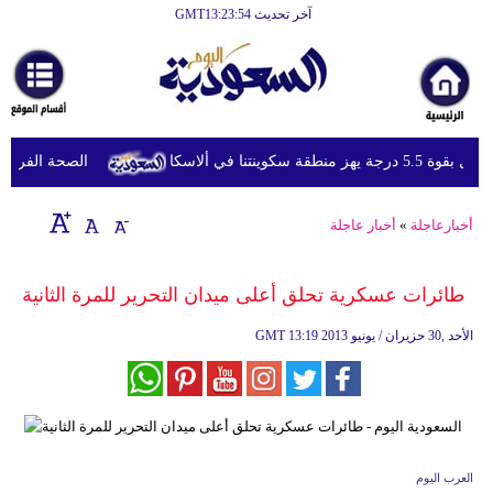
آخر تحديث GMT13:23:54
الرئيسية
أخبارعاجلة
رياضة
جة يهز منطقة سكوينتنا في ألاسكا
الصحة الفرنسية تع
ثقافة
إقتصاد
أخبارعاجلة
»
أخبار عاجلة
فن
طائرات عسكرية تحلق أعلى ميدان التحرير للمرة الثانية
وموسيقى
13:19 2013 الأحد ,30 حزيران / يونيو
GMT
أزياء
صحة
وتغذية
سياحة
العرب اليوم