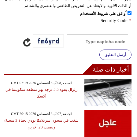
أو الذات الالهية. والابتعاد عن التحريض الطائفي والعنصري والشتائم.
اُوافق على شروط الأستخدام
Security Code
*
أرسل التعليق
أخبار ذات صلة
GMT 07:19 2026 السبت ,08 آب / أغسطس
زلزال بقوة 5.5 درجة يهز منطقة سكوينتنا في
ألاسكا
GMT 20:15 2026 الجمعة ,07 آب / أغسطس
شغب في سجون سريلانكا يودي بحياة 3 سجناء
ويصيب 23 آخرين