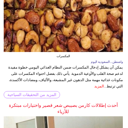
المكسرات
واشنطن ـ السعودية اليوم
يمكن أن يشكل إدخال المكسرات ضمن النظام الغذائي اليومي خطوة مفيدة
لدعم صحة القلب والأوعية الدموية. يأتي ذلك بفضل احتواء المكسرات على
مكونات غذائية مهمة مثل الدهون غير المشبعة، والألياف، ومضادات الأكسدة،
التي ترتبط...
المزيد
المزيد من التحقيقات السياحية
أحدث إطلالات كارمن بصيبص شعر قصير واختيارات مبتكرة
للأزياء