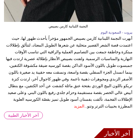
النجمة اللبنانية كارمن بصيبص
بيروت - السعودية اليوم
أبهرت النجمة اللبنانية كارمن بصيبص الجمهور مؤخراً بأحدث ظهور لها، حيث
اعتمدت قصة الشعر القصير متخلية عن شعرها الطويل المعتاد، لتتألق بإطلالات
مبتكرة وخاطفة جمعت بين التصاميم العملية والراقية التي تناسب الأوقات
النهارية والمناسبات الرسمية. ولفتت بصيبص الأنظار بإطلالة عصرية ارتدت فيها
جمبسوت طويل باللون الأسود الداكن بقصة كورسيه ضيقة مكشوفة الكتفين،
بينما انسدل الجزء السفلي بقصة واسعة، ونسقت معه حقيبة يد صغيرة باللون
الأصفر الزبدي ومجوهرات ذهبية ناعمة. وفي ظهور كاجوال آخر، ارتدت كنزة
تريكو باللون البيج الوردي بفتحة عنق مائلة كشفت عن أحد الكتفين، مع بنطال
أبيض عالي الخصر بقصة مستقيمة وحزام جلدي رفيع باللون البني. وعلى صعيد
الإطلالات الفخمة، تألقت بفستان أسود طويل تميز بقصّة الكورسيه العلوية
المطرزة بحبيبات الترتر وتنو...
المزيد
آخر الأخبار الطبية
آخر الأخبار