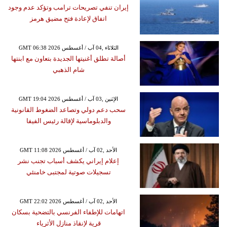
إيران تنفي تصريحات ترامب وتؤكد عدم وجود
اتفاق لإعادة فتح مضيق هرمز
GMT 06:38 2026 الثلاثاء ,04 آب / أغسطس
أصالة تطلق أغنيتها الجديدة بتعاون مع ابنتها
شام الذهبي
GMT 19:04 2026 الإثنين ,03 آب / أغسطس
سحب دعم دولي وتصاعد الضغوط القانونية
والدبلوماسية لإقالة رئيس الفيفا
GMT 11:08 2026 الأحد ,02 آب / أغسطس
إعلام إيراني يكشف أسباب تجنب نشر
تسجيلات صوتية لمجتبى خامنئي
GMT 22:02 2026 الأحد ,02 آب / أغسطس
اتهامات للإطفاء الفرنسي بالتضحية بسكان
قرية لإنقاذ منازل الأثرياء