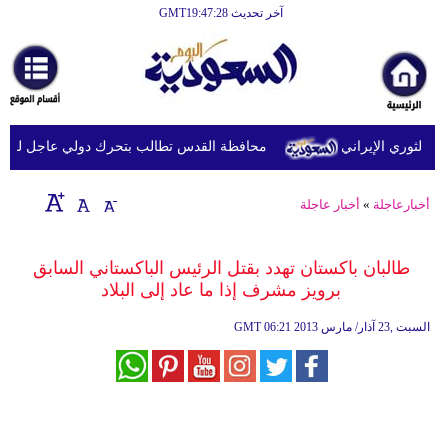
آخر تحديث GMT19:47:28
الرئيسية
أخبارعاجلة
رياضة
ثوري الإيراني
محافظة القدس تطالب بتحرك دولي عاجل لحماية ا
ثقافة
إقتصاد
أخبارعاجلة
»
أخبار عاجلة
فن
طالبان باكستان تهدد بقتل الرئيس الباكستاني السابق
وموسيقى
برويز مشرف إذا ما عاد إلى البلاد
أزياء
06:21 2013 السبت ,23 آذار/ مارس
GMT
صحة
وتغذية
سياحة