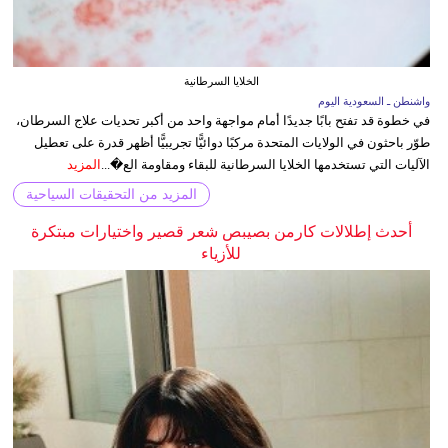
الخلايا السرطانية
واشنطن ـ السعودية اليوم
في خطوة قد تفتح بابًا جديدًا أمام مواجهة واحد من أكبر تحديات علاج السرطان،
طوّر باحثون في الولايات المتحدة مركبًا دوائيًّا تجريبيًّا أظهر قدرة على تعطيل
الآليات التي تستخدمها الخلايا السرطانية للبقاء ومقاومة الع�...
المزيد
المزيد من التحقيقات السياحية
أحدث إطلالات كارمن بصيبص شعر قصير واختيارات مبتكرة
للأزياء