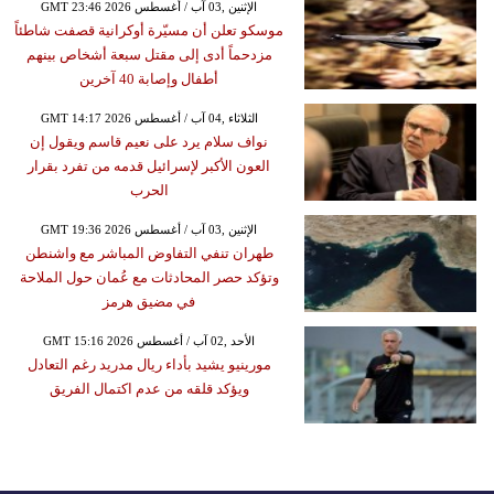
GMT 23:46 2026 الإثنين ,03 آب / أغسطس
موسكو تعلن أن مسيّرة أوكرانية قصفت شاطئاً
مزدحماً أدى إلى مقتل سبعة أشخاص بينهم
أطفال وإصابة 40 آخرين
GMT 14:17 2026 الثلاثاء ,04 آب / أغسطس
نواف سلام يرد على نعيم قاسم ويقول إن
العون الأكبر لإسرائيل قدمه من تفرد بقرار
الحرب
GMT 19:36 2026 الإثنين ,03 آب / أغسطس
طهران تنفي التفاوض المباشر مع واشنطن
وتؤكد حصر المحادثات مع عُمان حول الملاحة
في مضيق هرمز
GMT 15:16 2026 الأحد ,02 آب / أغسطس
مورينيو يشيد بأداء ريال مدريد رغم التعادل
ويؤكد قلقه من عدم اكتمال الفريق