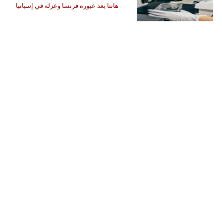
هانتا بعد عبوره فرنسا وعزله في إسبانيا