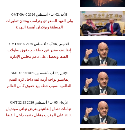
GMT 09:40 2026 الأحد ,02 آب / أغسطس
ولي العهد السعودي وترامب يبحثان تطورات
المنطقة ويؤكدان أهمية التهدئة
GMT 04:09 2026 الخميس ,06 آب / أغسطس
إنفانتينو يعتذر عن خطة بيع حقوق بطولات
الفيفا ويحصل على دعم مجلس الإدارة
GMT 10:19 2026 الإثنين ,03 آب / أغسطس
إنفانتينو يواجه أزمة ثقة داخل كرة القدم
العالمية بسبب خطة بيع حقوق كأس العالم
GMT 22:15 2026 الأربعاء ,05 آب / أغسطس
اتهامات تطال إنفانتينو بعرض نهائي مونديال
2030 على المغرب مقابل دعمه داخل الفيفا