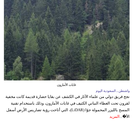
غابات الأمازون
واشنطن ـ السعودية اليوم
نجح فريق دولي من علماء الآثار في الكشف عن بقايا حضارة قديمة كانت مخفية
لقرون تحت الغطاء النباتي الكثيف في غابات الأمازون، وذلك باستخدام تقنية
المسح بالليزر المحمولة جوًا (LiDAR)، التي أتاحت رؤية تضاريس الأرض أسفل
الأ�...
المزيد