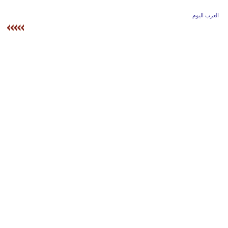
وسفر
العرب اليوم
ديكور
أخبار
إعلام
تعليم
مرأة
علوم
وتكنولوجيا
بيئة
مدوَّنات
أبراج