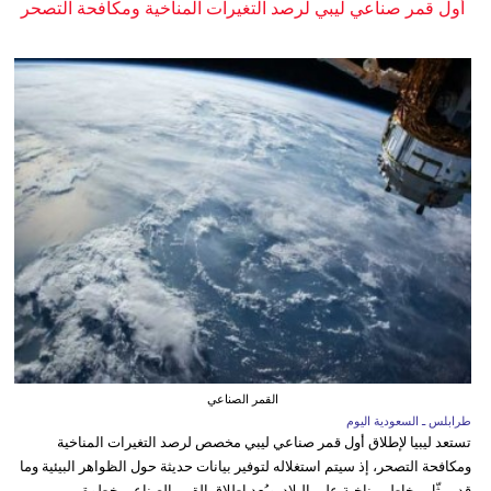
أول قمر صناعي ليبي لرصد التغيرات المناخية ومكافحة التصحر
القمر الصناعي
طرابلس ـ السعودية اليوم
تستعد ليبيا لإطلاق أول قمر صناعي ليبي مخصص لرصد التغيرات المناخية
ومكافحة التصحر، إذ سيتم استغلاله لتوفير بيانات حديثة حول الظواهر البيئية وما
قد يمثّل مخاطر مناخية على البلاد. ويُعد إطلاق القمر الصناعي خطوة