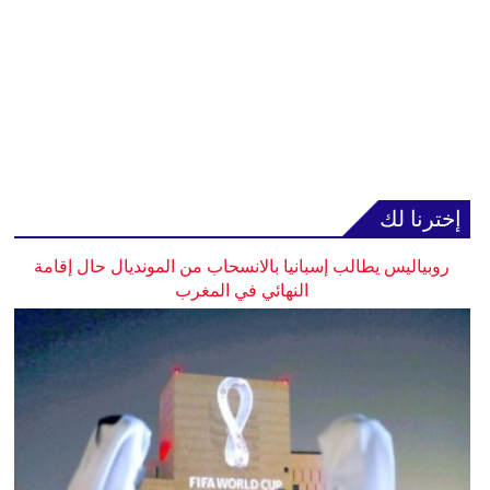
إخترنا لك
روبياليس يطالب إسبانيا بالانسحاب من المونديال حال إقامة
النهائي في المغرب