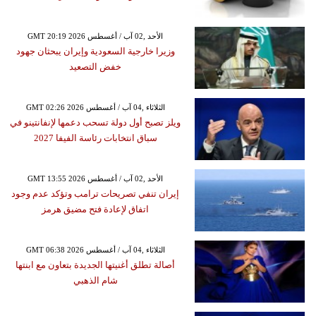
GMT 20:19 2026 الأحد ,02 آب / أغسطس
وزيرا خارجية السعودية وإيران يبحثان جهود
خفض التصعيد
GMT 02:26 2026 الثلاثاء ,04 آب / أغسطس
ويلز تصبح أول دولة تسحب دعمها لإنفانتينو في
سباق انتخابات رئاسة الفيفا 2027
GMT 13:55 2026 الأحد ,02 آب / أغسطس
إيران تنفي تصريحات ترامب وتؤكد عدم وجود
اتفاق لإعادة فتح مضيق هرمز
GMT 06:38 2026 الثلاثاء ,04 آب / أغسطس
أصالة تطلق أغنيتها الجديدة بتعاون مع ابنتها
شام الذهبي