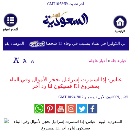
آخر تحديث GMT16:53:59
الرئيسية
أخبارعاجلة
رياضة
ي الكوليرا في تشاد يتسبب في وفاة 13 شخصا
الموساد يقيل مسؤ
ثقافة
إقتصاد
أخبارعاجلة
»
أخبار عاجلة
فن
عباس: إذا استمرت إسرائيل بحجز الأموال وفي البناء
وموسيقى
بمشروع E1 فسيكون لنا رد آخر
أزياء
10:24 2012 الأحد ,09 كانون الأول / ديسمبر
GMT
صحة
وتغذية
سياحة