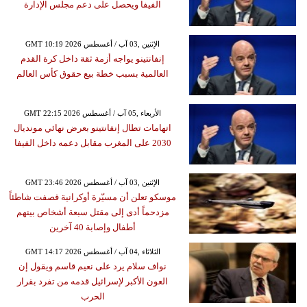
الفيفا ويحصل على دعم مجلس الإدارة
GMT 10:19 2026 الإثنين ,03 آب / أغسطس
إنفانتينو يواجه أزمة ثقة داخل كرة القدم
العالمية بسبب خطة بيع حقوق كأس العالم
GMT 22:15 2026 الأربعاء ,05 آب / أغسطس
اتهامات تطال إنفانتينو بعرض نهائي مونديال
2030 على المغرب مقابل دعمه داخل الفيفا
GMT 23:46 2026 الإثنين ,03 آب / أغسطس
موسكو تعلن أن مسيّرة أوكرانية قصفت شاطئاً
مزدحماً أدى إلى مقتل سبعة أشخاص بينهم
أطفال وإصابة 40 آخرين
GMT 14:17 2026 الثلاثاء ,04 آب / أغسطس
نواف سلام يرد على نعيم قاسم ويقول إن
العون الأكبر لإسرائيل قدمه من تفرد بقرار
الحرب