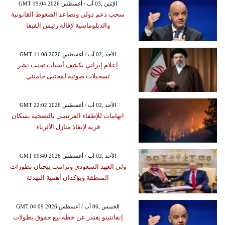
GMT 19:04 2026 الإثنين ,03 آب / أغسطس
سحب دعم دولي وتصاعد الضغوط القانونية
والدبلوماسية لإقالة رئيس الفيفا
GMT 11:08 2026 الأحد ,02 آب / أغسطس
إعلام إيراني يكشف أسباب تجنب نشر
تسجيلات صوتية لمجتبى خامنئي
GMT 22:02 2026 الأحد ,02 آب / أغسطس
اتهامات للإطفاء الفرنسي بالتضحية بسكان
قرية لإنقاذ منازل الأثرياء
GMT 09:40 2026 الأحد ,02 آب / أغسطس
ولي العهد السعودي وترامب يبحثان تطورات
المنطقة ويؤكدان أهمية التهدئة
GMT 04:09 2026 الخميس ,06 آب / أغسطس
إنفانتينو يعتذر عن خطة بيع حقوق بطولات