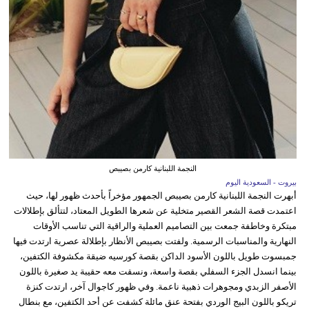
النجمة اللبنانية كارمن بصيبص
بيروت - السعودية اليوم
أبهرت النجمة اللبنانية كارمن بصيبص الجمهور مؤخراً بأحدث ظهور لها، حيث
اعتمدت قصة الشعر القصير متخلية عن شعرها الطويل المعتاد، لتتألق بإطلالات
مبتكرة وخاطفة جمعت بين التصاميم العملية والراقية التي تناسب الأوقات
النهارية والمناسبات الرسمية. ولفتت بصيبص الأنظار بإطلالة عصرية ارتدت فيها
جمبسوت طويل باللون الأسود الداكن بقصة كورسيه ضيقة مكشوفة الكتفين،
بينما انسدل الجزء السفلي بقصة واسعة، ونسقت معه حقيبة يد صغيرة باللون
الأصفر الزبدي ومجوهرات ذهبية ناعمة. وفي ظهور كاجوال آخر، ارتدت كنزة
تريكو باللون البيج الوردي بفتحة عنق مائلة كشفت عن أحد الكتفين، مع بنطال