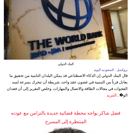
البنك الدولي
بروكسل - السعوديه اليوم
قال البنك الدولي إن الذكاء الاصطناعي قد يمكن البلدان النامية من تحقيق ما
يعادل قرناً من التنمية في غضون عقد واحد، شريطة أن تتحرك بسرعة لسد
الفجوات في مجالات الطاقة والاتصال والمهارات. وخلص التقرير إلى أن فقدان
الو�...
المزيد
فضل شاكر يواجه محطة قضائية جديدة بالتزامن مع عودته
المنتظرة إلى المسرح