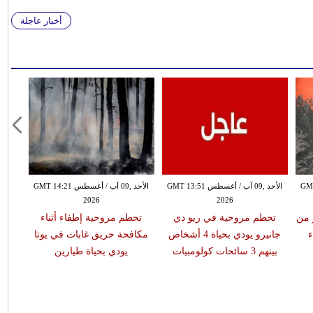
أخبار عاجلة
GMT 11:33
الأحد ,09 آب / أغسطس GMT 13:51
الأحد ,09 آب / أغسطس GMT 14:21
2026
2026
 من
تحطم مروحية في ريو دي
تحطم مروحية إطفاء أثناء
ء
جانيرو يودي بحياة 4 أشخاص
مكافحة حريق غابات في يوتا
بينهم 3 سائحات كولومبيات
يودي بحياة طيارين