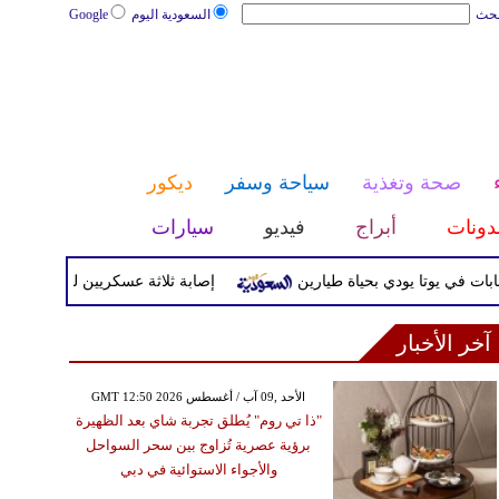
بحث
السعودية اليوم
Google
صحة وتغذية
سياحة وسفر
ديكور
دونات
أبراج
فيديو
سيارات
وتا يودي بحياة طيارين
إصابة ثلاثة عسكريين لبنانيين أثناء تفكيك 
آخر الأخبار
GMT 12:50 2026 الأحد ,09 آب / أغسطس
"ذا تي روم" يُطلق تجربة شاي بعد الظهيرة
برؤية عصرية تُزاوج بين سحر السواحل
والأجواء الاستوائية في دبي