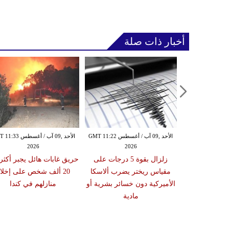
أخبار ذات صلة
الأحد ,09 آب / أغسطس GMT 11:20
الأحد ,09 آب / أغسطس GMT 11:22
الأحد ,09 آب / أغسطس 
2026
2026
20
زلزال بقوة 5.6 درجات يضرب
زلزال بقوة 5 درجات على
حريق غابات هائل يجبر أكثر
بان دون تحذير
مقياس ريختر يضرب ألاسكا
20 ألف شخص على إخلا
ونامي
الأميركية دون خسائر بشرية أو
منازلهم في كندا
مادية