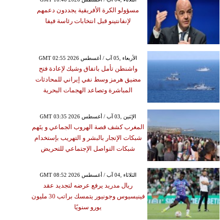
مسؤولو الكرة الأفريقية يجددون دعمهم
لإنفانتينو قبل انتخابات رئاسة فيفا
GMT 02:55 2026 الأربعاء ,05 آب / أغسطس
واشنطن تأمل باتفاق وشيك لإعادة فتح
مضيق هرمز وسط نفي إيراني للمحادثات
المباشرة وتصاعد الهجمات البحرية
GMT 03:35 2026 الإثنين ,03 آب / أغسطس
المغرب كشف قصة الهروب الجماعي و يتَهم
شبكات الإتجار بالبشر و التهريب بإستخدام
شبكات التواصل الإجتماعي للتحريض
GMT 08:52 2026 الثلاثاء ,04 آب / أغسطس
ريال مدريد يرفع عرضه لتجديد عقد
فينيسيوس وجونيور يتمسك براتب 30 مليون
يورو سنويًا