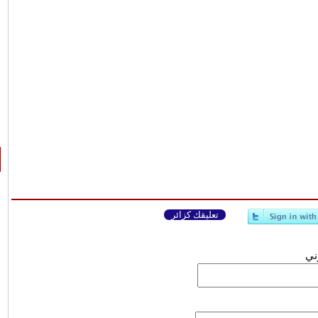
تعليقك كزائر
وني