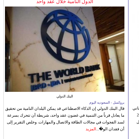
الدول النامية خلال عقد واحد
البنك الدولي
بروكسل - السعوديه اليوم
اني
قال البنك الدولي إن الذكاء الاصطناعي قد يمكن البلدان النامية من تحقيق
ي 5 أغسطس/آب الجاري، إلى 23
ما يعادل قرناً من التنمية في غضون عقد واحد، شريطة أن تتحرك بسرعة
ل
لسد الفجوات في مجالات الطاقة والاتصال والمهارات. وخلص التقرير إلى
أن فقدان الو�...
المزيد