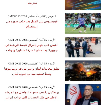
ستريت"
GMT 00:23 2026 الخميس ,06 آب / أغسطس
فينيسيوس يثير الجدل بعد حذف صوره من
إنستغرام
GMT 20:42 2026 الأربعاء ,05 آب / أغسطس
القبض على متهم بإحراق كنيسة تاريخية في
نيويورك بعد محاولة سرقة شطيرة ودونات
GMT 20:26 2026 الأربعاء ,05 آب / أغسطس
تعليق محادثات لبنان وإسرائيل في روما مؤقتا
وسط تصعيد ميداني جنوب لبنان
GMT 20:22 2026 الأربعاء ,05 آب / أغسطس
بزشكيان يكشف صعوبة التواصل مع المرشد
الأعلى في ظل التحديات التي تواجه إيران