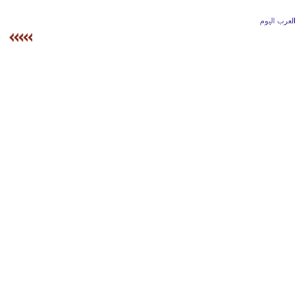
وسفر
العرب اليوم
ديكور
أخبار
إعلام
تعليم
مرأة
علوم
وتكنولوجيا
بيئة
مدوَّنات
أبراج