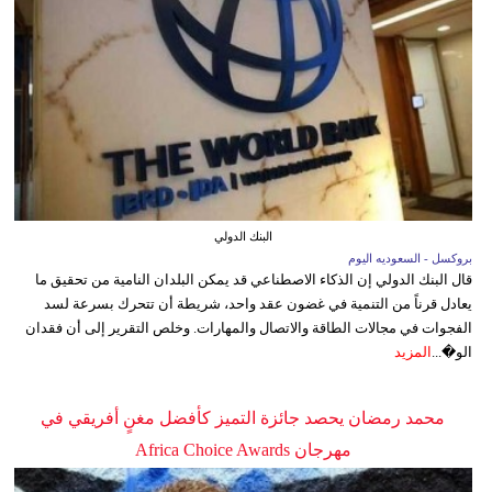
البنك الدولي
بروكسل - السعوديه اليوم
قال البنك الدولي إن الذكاء الاصطناعي قد يمكن البلدان النامية من تحقيق ما
يعادل قرناً من التنمية في غضون عقد واحد، شريطة أن تتحرك بسرعة لسد
الفجوات في مجالات الطاقة والاتصال والمهارات. وخلص التقرير إلى أن فقدان
الو�...
المزيد
محمد رمضان يحصد جائزة التميز كأفضل مغنٍ أفريقي في
مهرجان Africa Choice Awards