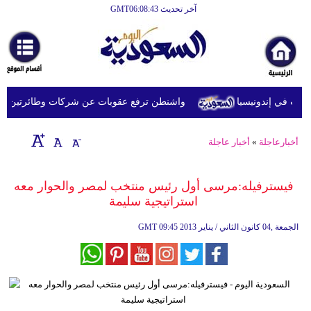
آخر تحديث GMT06:08:43
الرئيسية
أخبارعاجلة
رياضة
 في إندونيسيا
واشنطن ترفع عقوبات عن شركات وطائرتين على صل
ثقافة
إقتصاد
أخبارعاجلة
»
أخبار عاجلة
فن
فيسترفيله:مرسى أول رئيس منتخب لمصر والحوار معه
وموسيقى
استراتيجية سليمة
أزياء
09:45 2013 الجمعة ,04 كانون الثاني / يناير
GMT
صحة
وتغذية
سياحة