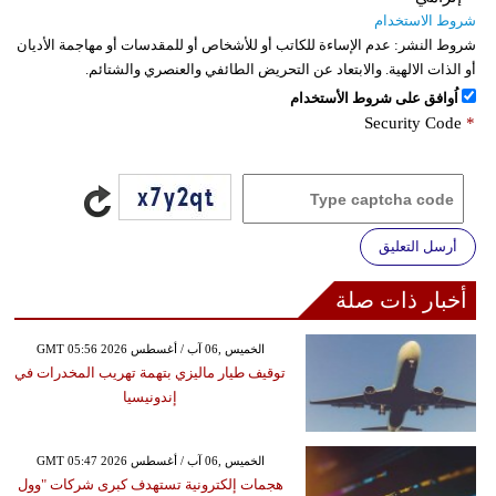
شروط الاستخدام
شروط النشر:
عدم الإساءة للكاتب أو للأشخاص أو للمقدسات أو مهاجمة الأديان
أو الذات الالهية. والابتعاد عن التحريض الطائفي والعنصري والشتائم.
اُوافق على شروط الأستخدام
Security Code
*
أرسل التعليق
أخبار ذات صلة
GMT 05:56 2026 الخميس ,06 آب / أغسطس
توقيف طيار ماليزي بتهمة تهريب المخدرات في
إندونيسيا
GMT 05:47 2026 الخميس ,06 آب / أغسطس
هجمات إلكترونية تستهدف كبرى شركات "وول