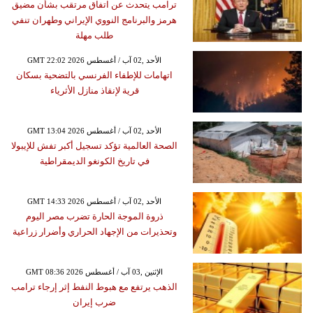
ترامب يتحدث عن اتفاق مرتقب بشأن مضيق
هرمز والبرنامج النووي الإيراني وطهران تنفي
طلب مهلة
GMT 22:02 2026 الأحد ,02 آب / أغسطس
اتهامات للإطفاء الفرنسي بالتضحية بسكان
قرية لإنقاذ منازل الأثرياء
GMT 13:04 2026 الأحد ,02 آب / أغسطس
الصحة العالمية تؤكد تسجيل أكبر تفش للإيبولا
في تاريخ الكونغو الديمقراطية
GMT 14:33 2026 الأحد ,02 آب / أغسطس
ذروة الموجة الحارة تضرب مصر اليوم
وتحذيرات من الإجهاد الحراري وأضرار زراعية
GMT 08:36 2026 الإثنين ,03 آب / أغسطس
الذهب يرتفع مع هبوط النفط إثر إرجاء ترامب
ضرب إيران