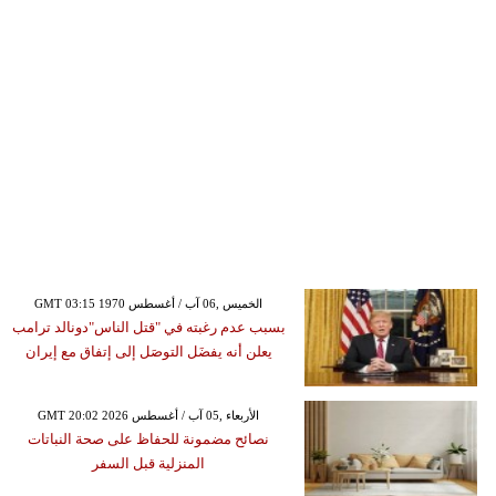
GMT 03:15 1970 الخميس ,06 آب / أغسطس
بسبب عدم رغبته في "قتل الناس"دونالد ترامب
يعلن أنه يفضَل التوصَل إلى إتفاق مع إيران
GMT 20:02 2026 الأربعاء ,05 آب / أغسطس
نصائح مضمونة للحفاظ على صحة النباتات
المنزلية قبل السفر