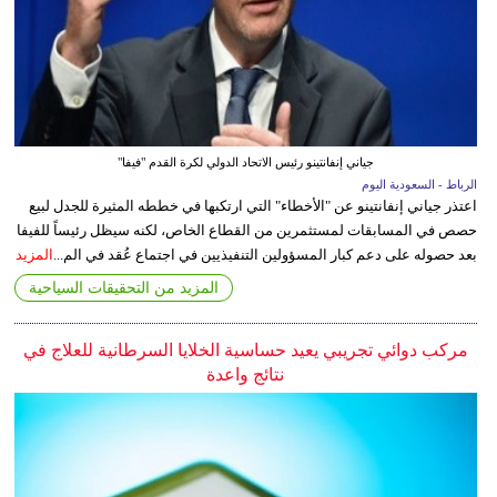
جياني إنفانتينو رئيس الاتحاد الدولي لكرة القدم "فيفا"
الرباط - السعودية اليوم
اعتذر جياني إنفانتينو عن "الأخطاء" التي ارتكبها في خططه المثيرة للجدل لبيع
حصص في المسابقات لمستثمرين من القطاع الخاص، لكنه سيظل رئيساً للفيفا
بعد حصوله على دعم كبار المسؤولين التنفيذيين في اجتماع عُقد في الم...
المزيد
المزيد من التحقيقات السياحية
مركب دوائي تجريبي يعيد حساسية الخلايا السرطانية للعلاج في
نتائج واعدة