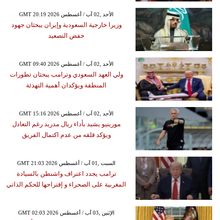
GMT 20:19 2026 الأحد ,02 آب / أغسطس
وزيرا خارجية السعودية وإيران يبحثان جهود
خفض التصعيد
GMT 09:40 2026 الأحد ,02 آب / أغسطس
ولي العهد السعودي وترامب يبحثان تطورات
المنطقة ويؤكدان أهمية التهدئة
GMT 15:16 2026 الأحد ,02 آب / أغسطس
مورينيو يشيد بأداء ريال مدريد رغم التعادل
ويؤكد قلقه من عدم اكتمال الفريق
GMT 21:03 2026 السبت ,01 آب / أغسطس
ترامب يجدد اعتراف واشنطن بالسيادة
المغربية على الصحراء و إقتراحها للحكم الذاتي
GMT 02:03 2026 الإثنين ,03 آب / أغسطس