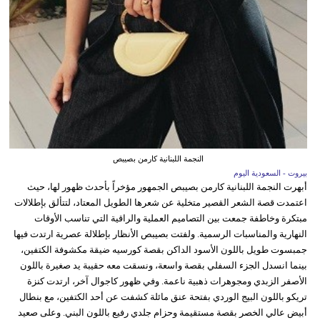
النجمة اللبنانية كارمن بصيبص
بيروت - السعودية اليوم
أبهرت النجمة اللبنانية كارمن بصيبص الجمهور مؤخراً بأحدث ظهور لها، حيث
اعتمدت قصة الشعر القصير متخلية عن شعرها الطويل المعتاد، لتتألق بإطلالات
مبتكرة وخاطفة جمعت بين التصاميم العملية والراقية التي تناسب الأوقات
النهارية والمناسبات الرسمية. ولفتت بصيبص الأنظار بإطلالة عصرية ارتدت فيها
جمبسوت طويل باللون الأسود الداكن بقصة كورسيه ضيقة مكشوفة الكتفين،
بينما انسدل الجزء السفلي بقصة واسعة، ونسقت معه حقيبة يد صغيرة باللون
الأصفر الزبدي ومجوهرات ذهبية ناعمة. وفي ظهور كاجوال آخر، ارتدت كنزة
تريكو باللون البيج الوردي بفتحة عنق مائلة كشفت عن أحد الكتفين، مع بنطال
أبيض عالي الخصر بقصة مستقيمة وحزام جلدي رفيع باللون البني. وعلى صعيد