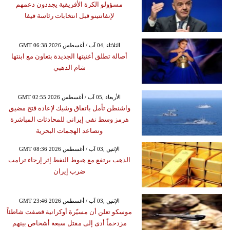
مسؤولو الكرة الأفريقية يجددون دعمهم
لإنفانتينو قبل انتخابات رئاسة فيفا
GMT 06:38 2026 الثلاثاء ,04 آب / أغسطس
أصالة تطلق أغنيتها الجديدة بتعاون مع ابنتها
شام الذهبي
GMT 02:55 2026 الأربعاء ,05 آب / أغسطس
واشنطن تأمل باتفاق وشيك لإعادة فتح مضيق
هرمز وسط نفي إيراني للمحادثات المباشرة
وتصاعد الهجمات البحرية
GMT 08:36 2026 الإثنين ,03 آب / أغسطس
الذهب يرتفع مع هبوط النفط إثر إرجاء ترامب
ضرب إيران
GMT 23:46 2026 الإثنين ,03 آب / أغسطس
موسكو تعلن أن مسيّرة أوكرانية قصفت شاطئاً
مزدحماً أدى إلى مقتل سبعة أشخاص بينهم