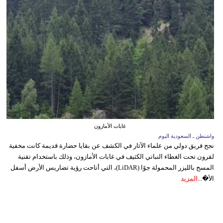
غابات الأمازون
واشنطن ـ السعودية اليوم
نجح فريق دولي من علماء الآثار في الكشف عن بقايا حضارة قديمة كانت مخفية
لقرون تحت الغطاء النباتي الكثيف في غابات الأمازون، وذلك باستخدام تقنية
المسح بالليزر المحمولة جوًا (LiDAR)، التي أتاحت رؤية تضاريس الأرض أسفل
الأ�...
المزيد