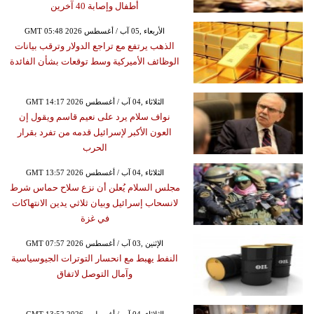
أطفال وإصابة 40 آخرين
GMT 05:48 2026 الأربعاء ,05 آب / أغسطس
الذهب يرتفع مع تراجع الدولار وترقب بيانات
الوظائف الأميركية وسط توقعات بشأن الفائدة
GMT 14:17 2026 الثلاثاء ,04 آب / أغسطس
نواف سلام يرد على نعيم قاسم ويقول إن
العون الأكبر لإسرائيل قدمه من تفرد بقرار
الحرب
GMT 13:57 2026 الثلاثاء ,04 آب / أغسطس
مجلس السلام يُعلن أن نزع سلاح حماس شرط
لانسحاب إسرائيل وبيان ثلاثي يدين الانتهاكات
في غزة
GMT 07:57 2026 الإثنين ,03 آب / أغسطس
النفط يهبط مع انحسار التوترات الجيوسياسية
وآمال التوصل لاتفاق