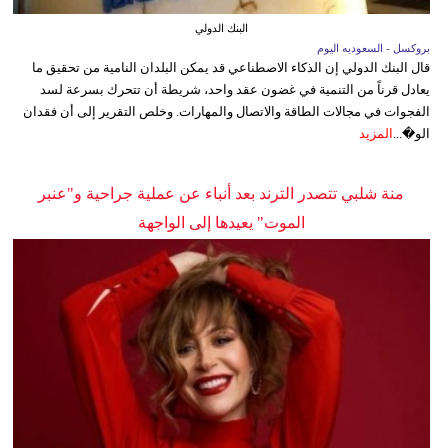
البنك الدولي
بروكسل - السعوديه اليوم
قال البنك الدولي إن الذكاء الاصطناعي قد يمكن البلدان النامية من تحقيق ما
يعادل قرناً من التنمية في غضون عقد واحد، شريطة أن تتحرك بسرعة لسد
الفجوات في مجالات الطاقة والاتصال والمهارات. وخلص التقرير إلى أن فقدان
الو�...
المزيد
منة شلبي تتصدر الترند بعد أنباء عن عملية جراحية و"عنبر
الموت" يعيدها إلى الواجهة