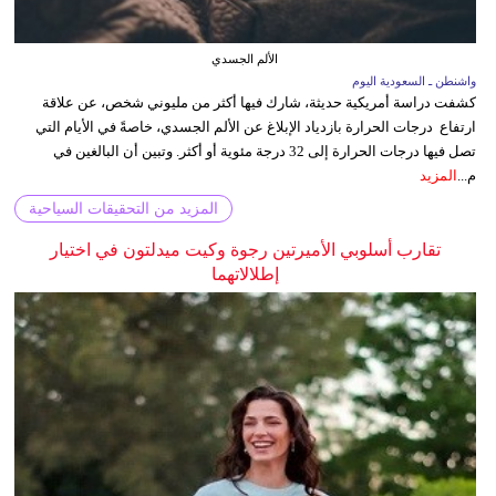
الألم الجسدي
واشنطن ـ السعودية اليوم
كشفت دراسة أمريكية حديثة، شارك فيها أكثر من مليوني شخص، عن علاقة
ارتفاع درجات الحرارة بازدياد الإبلاغ عن الألم الجسدي، خاصةً في الأيام التي
تصل فيها درجات الحرارة إلى 32 درجة مئوية أو أكثر. وتبين أن البالغين في
م...
المزيد
المزيد من التحقيقات السياحية
تقارب أسلوبي الأميرتين رجوة وكيت ميدلتون في اختيار
إطلالاتهما