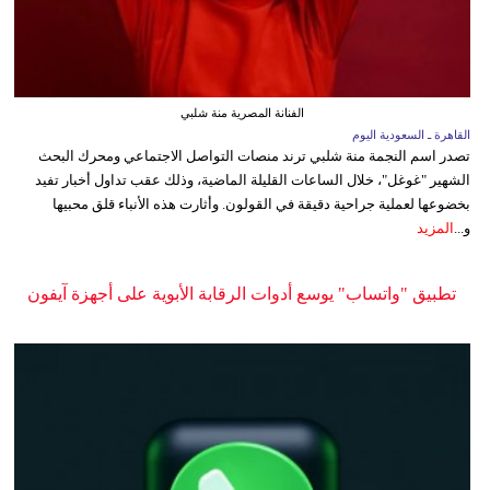
الفنانة المصرية منة شلبي
القاهرة ـ السعودية اليوم
تصدر اسم النجمة منة شلبي ترند منصات التواصل الاجتماعي ومحرك البحث
الشهير "غوغل"، خلال الساعات القليلة الماضية، وذلك عقب تداول أخبار تفيد
بخضوعها لعملية جراحية دقيقة في القولون. وأثارت هذه الأنباء قلق محبيها
و...
المزيد
تطبيق "واتساب" يوسع أدوات الرقابة الأبوية على أجهزة آيفون