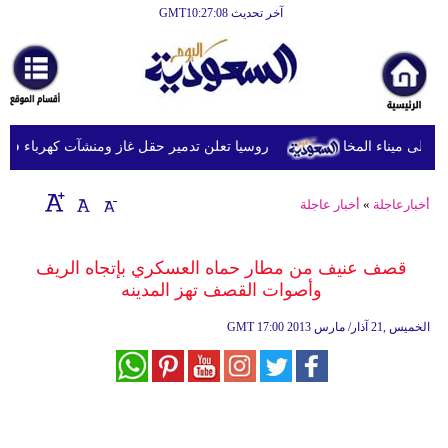
آخر تحديث GMT10:27:08
الرئيسية
أخبارعاجلة
رياضة
روسيا تعلن تدمير حقل غاز ومنشآت كهرباء في مقا
ثقافة
إقتصاد
أخبارعاجلة
»
أخبار عاجلة
فن
قصف عنيف من مطار حماه العسكري بإتجاه الريف
وموسيقى
وأصوات القصف تهز المدينه
أزياء
17:00 2013 الخميس ,21 آذار/ مارس
GMT
صحة
وتغذية
سياحة