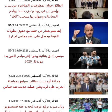
GMT 13:52 2026 الثلاثاء ,04 آب / أغسطس
انطلاق جولة المفاوضات المباشرة بين لبنان
وإسرائيل في روما و"حزب الله" يهاجم
المحادثات ويقول إنها ستجلب "العار"
GMT 04:09 2026 الخميس ,06 آب / أغسطس
إنفانتينو يعتذر عن خطة بيع حقوق بطولات
الفيفا ويحصل على دعم مجلس الإدارة
GMT 09:30 2026 الخميس ,06 آب / أغسطس
ميسي يتألق بثنائية ويقود إنتر ميامي للفوز بعد
مونديال 2026
GMT 20:58 2026 الثلاثاء ,04 آب / أغسطس
جماعة أبو شباب تطالب نتنياهو بمواصلة
الحرب على غزة وشن عملية جديدة ضد حماس
GMT 08:52 2026 الثلاثاء ,04 آب / أغسطس
ريال مدريد يرفع عرضه لتجديد عقد فينيسيوس
وجونيور يتمسك براتب 30 مليون يورو سنويًا