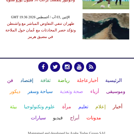
GMT 19:36 2026 الإثنين ,03 آب / أغسطس
طهران تنفي التفاوض المباشر مع واشنطن
وتؤكد حصر المحادثات مع عُمان حول الملاحة
في مضيق هرمز
الرئيسية
أخبارعاجلة
رياضة
ثقافة
إقتصاد
فن
وموسيقى
أزياء
صحة وتغذية
سياحة وسفر
ديكور
أخبار
إعلام
تعليم
مرأة
علوم وتكنولوجيا
بيئة
مدونات
أبراج
فيديو
سيارات
Maintained and developed by Arabs Today Group SAL