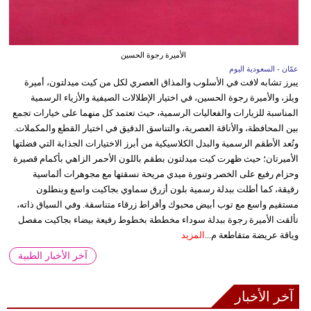
الأميرة رجوة الحسين
عمّان - السعودية اليوم
يبرز تشابه لافت في الأسلوب والمذاق العصري لكل من كيت ميدلتون، أميرة
ويلز، والأميرة رجوة الحسين، في اختيار الإطلالات الصيفية والأزياء الرسمية
المناسبة للزيارات والفعاليات الرسمية، حيث تعتمد كل منهما على خيارات تجمع
بين المحافظة، والأناقة العصرية، والتناسق الدقيق في اختيار القطع والمكملات.
وتُعد الأطقم الرسمية والبدل الكلاسيكية من أبرز الاختيارات الجذابة التي فضلتها
الأميرتان؛ حيث ظهرت كيت ميدلتون بطقم باللون الأحمر الزاهي بأكمام قصيرة
وحزام رفيع على الخصر وتنورة ميدي مريحة نسقتها مع مجوهرات ألماسية
رقيقة، كما أطلت ببدلة رسمية بلون أزرق سماوي بجاكيت واسع وبنطلون
مستقيم واسع مع توب أبيض محبوك وأقراط زرقاء متناسقة. وفي السياق ذاته،
تألقت الأميرة رجوة ببدلة سوداء مخططة بخطوط رفيعة بيضاء بجاكيت مفصل
وياقة عريضة متقاطعة م...
المزيد
آخر الأخبار الطبية
آخر الأخبار