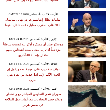
العالمية بسبب خطة بيع حقوق كأس العالم
GMT 22:15 2026 الأربعاء ,05 آب / أغسطس
اتهامات تطال إنفانتينو بعرض نهائي مونديال
2030 على المغرب مقابل دعمه داخل الفيفا
GMT 23:46 2026 الإثنين ,03 آب / أغسطس
موسكو تعلن أن مسيّرة أوكرانية قصفت شاطئاً
مزدحماً أدى إلى مقتل سبعة أشخاص بينهم
أطفال وإصابة 40 آخرين
GMT 14:17 2026 الثلاثاء ,04 آب / أغسطس
نواف سلام يرد على نعيم قاسم ويقول إن
العون الأكبر لإسرائيل قدمه من تفرد بقرار
الحرب
GMT 19:36 2026 الإثنين ,03 آب / أغسطس
طهران تنفي التفاوض المباشر مع واشنطن
وتؤكد حصر المحادثات مع عُمان حول الملاحة
في مضيق هرمز