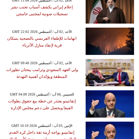
GMT 11:08 2026 الأحد ,02 آب / أغسطس
إعلام إيراني يكشف أسباب تجنب نشر
تسجيلات صوتية لمجتبى خامنئي
GMT 22:02 2026 الأحد ,02 آب / أغسطس
اتهامات للإطفاء الفرنسي بالتضحية بسكان
قرية لإنقاذ منازل الأثرياء
GMT 09:40 2026 الأحد ,02 آب / أغسطس
ولي العهد السعودي وترامب يبحثان تطورات
المنطقة ويؤكدان أهمية التهدئة
GMT 04:09 2026 الخميس ,06 آب / أغسطس
إنفانتينو يعتذر عن خطة بيع حقوق بطولات
الفيفا ويحصل على دعم مجلس الإدارة
GMT 10:19 2026 الإثنين ,03 آب / أغسطس
إنفانتينو يواجه أزمة ثقة داخل كرة القدم