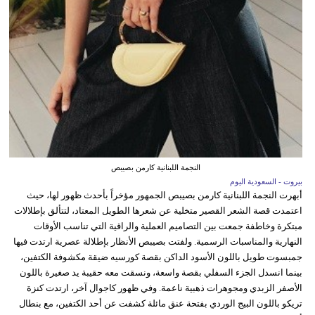
النجمة اللبنانية كارمن بصيبص
بيروت - السعودية اليوم
أبهرت النجمة اللبنانية كارمن بصيبص الجمهور مؤخراً بأحدث ظهور لها، حيث
اعتمدت قصة الشعر القصير متخلية عن شعرها الطويل المعتاد، لتتألق بإطلالات
مبتكرة وخاطفة جمعت بين التصاميم العملية والراقية التي تناسب الأوقات
النهارية والمناسبات الرسمية. ولفتت بصيبص الأنظار بإطلالة عصرية ارتدت فيها
جمبسوت طويل باللون الأسود الداكن بقصة كورسيه ضيقة مكشوفة الكتفين،
بينما انسدل الجزء السفلي بقصة واسعة، ونسقت معه حقيبة يد صغيرة باللون
الأصفر الزبدي ومجوهرات ذهبية ناعمة. وفي ظهور كاجوال آخر، ارتدت كنزة
تريكو باللون البيج الوردي بفتحة عنق مائلة كشفت عن أحد الكتفين، مع بنطال