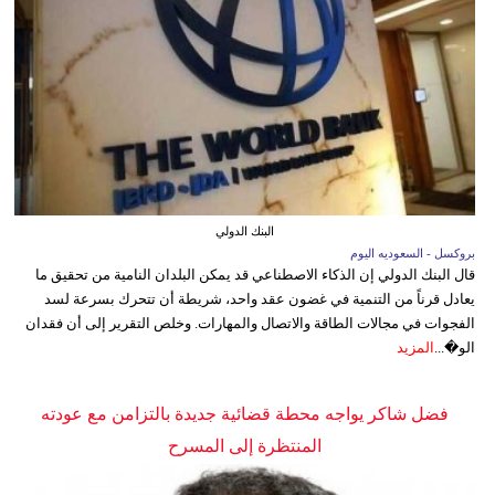
البنك الدولي
بروكسل - السعوديه اليوم
قال البنك الدولي إن الذكاء الاصطناعي قد يمكن البلدان النامية من تحقيق ما
يعادل قرناً من التنمية في غضون عقد واحد، شريطة أن تتحرك بسرعة لسد
الفجوات في مجالات الطاقة والاتصال والمهارات. وخلص التقرير إلى أن فقدان
الو�...
المزيد
فضل شاكر يواجه محطة قضائية جديدة بالتزامن مع عودته
المنتظرة إلى المسرح