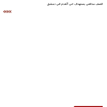
وسفر
قصف مدفعي يستهدف حي القدم في دمشق
ديكور
أخبار
إعلام
تعليم
مرأة
علوم
وتكنولوجيا
بيئة
مدوَّنات
أبراج