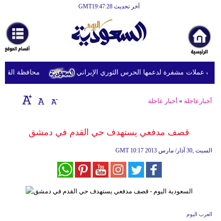
آخر تحديث GMT19:47:28
الرئيسية
أخبارعاجلة
رياضة
ت عملات مشفرة لدعمها الحرس الثوري الإيراني
محافظة القدس تطا
ثقافة
إقتصاد
أخبارعاجلة
»
أخبار عاجلة
فن
قصف مدفعي يستهدف حي القدم في دمشق
وموسيقى
10:17 2013 السبت ,30 آذار/ مارس
GMT
أزياء
صحة
وتغذية
سياحة
العرب اليوم