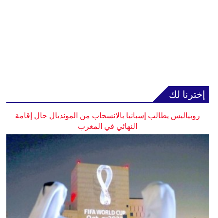
إخترنا لك
روبياليس يطالب إسبانيا بالانسحاب من المونديال حال إقامة
النهائي في المغرب