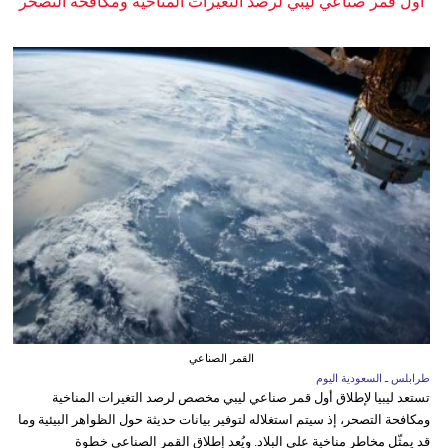
أول قمر صناعي ليبي لرصد التغيرات المناخية ومكافحة التصحر
القمر الصناعي
طرابلس ـ السعودية اليوم
تستعد ليبيا لإطلاق أول قمر صناعي ليبي مخصص لرصد التغيرات المناخية
ومكافحة التصحر، إذ سيتم استغلاله لتوفير بيانات حديثة حول الظواهر البيئية وما
قد يمثّل مخاطر مناخية على البلاد. ويُعد إطلاق القمر الصناعي خطوة