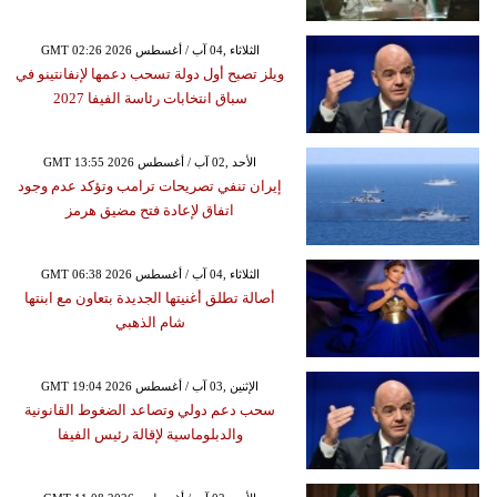
GMT 02:26 2026 الثلاثاء ,04 آب / أغسطس
ويلز تصبح أول دولة تسحب دعمها لإنفانتينو في
سباق انتخابات رئاسة الفيفا 2027
GMT 13:55 2026 الأحد ,02 آب / أغسطس
إيران تنفي تصريحات ترامب وتؤكد عدم وجود
اتفاق لإعادة فتح مضيق هرمز
GMT 06:38 2026 الثلاثاء ,04 آب / أغسطس
أصالة تطلق أغنيتها الجديدة بتعاون مع ابنتها
شام الذهبي
GMT 19:04 2026 الإثنين ,03 آب / أغسطس
سحب دعم دولي وتصاعد الضغوط القانونية
والدبلوماسية لإقالة رئيس الفيفا