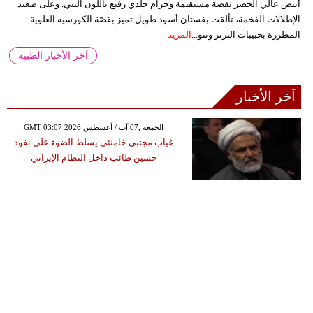
أبيض عالي الخصر بقصة مستقيمة وحزام جلدي رفيع باللون البني. وعلى صعيد
الإطلالات الفخمة، تألقت بفستان أسود طويل تميز بقصّة الكورسيه العلوية
المطرزة بحبيبات الترتر وتنو...
المزيد
آخر الأخبار الطبية
آخر الأخبار
GMT 03:07 2026 الجمعة ,07 آب / أغسطس
غياب مجتبى خامنئي يسلط الضوء على نفوذ
حسين طائب داخل النظام الإيراني