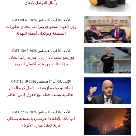
وآمال التوصل لاتفاق
GMT 09:40 2026 الأحد ,02 آب / أغسطس
ولي العهد السعودي وترامب يبحثان تطورات
المنطقة ويؤكدان أهمية التهدئة
GMT 15:16 2026 الأحد ,02 آب / أغسطس
مورينيو يشيد بأداء ريال مدريد رغم التعادل
ويؤكد قلقه من عدم اكتمال الفريق
GMT 10:19 2026 الإثنين ,03 آب / أغسطس
إنفانتينو يواجه أزمة ثقة داخل كرة القدم
العالمية بسبب خطة بيع حقوق كأس العالم
GMT 22:02 2026 الأحد ,02 آب / أغسطس
اتهامات للإطفاء الفرنسي بالتضحية بسكان
قرية لإنقاذ منازل الأثرياء