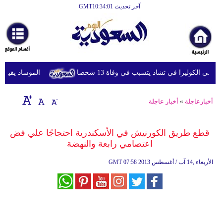
آخر تحديث GMT10:34:01
الرئيسية
أخبارعاجلة
رياضة
ي الكوليرا في تشاد يتسبب في وفاة 13 شخصا
الموساد يقيل مسؤ
ثقافة
إقتصاد
أخبارعاجلة
»
أخبار عاجلة
فن
قطع طريق الكورنيش في الأسكندرية احتجاجًا علي فض
وموسيقى
اعتصامي رابعة والنهضة
أزياء
07:58 2013 الأربعاء ,14 آب / أغسطس
GMT
صحة
وتغذية
سياحة