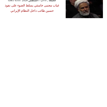
GMT 03:07 2026 الجمعة ,07 آب / أغسطس
غياب مجتبى خامنئي يسلط الضوء على نفوذ
حسين طائب داخل النظام الإيراني