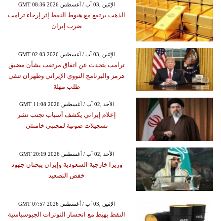
GMT 08:36 2026 الإثنين ,03 آب / أغسطس
الذهب يرتفع مع هبوط النفط إثر إرجاء ترامب
ضرب إيران
GMT 02:03 2026 الإثنين ,03 آب / أغسطس
ترامب يتحدث عن اتفاق مرتقب بشأن مضيق
هرمز والبرنامج النووي الإيراني وطهران تنفي
طلب مهلة
GMT 11:08 2026 الأحد ,02 آب / أغسطس
إعلام إيراني يكشف أسباب تجنب نشر
تسجيلات صوتية لمجتبى خامنئي
GMT 20:19 2026 الأحد ,02 آب / أغسطس
وزيرا خارجية السعودية وإيران يبحثان جهود
خفض التصعيد
GMT 07:57 2026 الإثنين ,03 آب / أغسطس
النفط يهبط مع انحسار التوترات الجيوسياسية