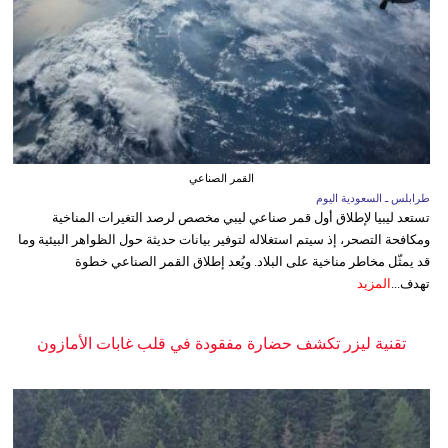
القمر الصناعي
طرابلس ـ السعودية اليوم
تستعد ليبيا لإطلاق أول قمر صناعي ليبي مخصص لرصد التغيرات المناخية
ومكافحة التصحر، إذ سيتم استغلاله لتوفير بيانات حديثة حول الظواهر البيئية وما
قد يمثّل مخاطر مناخية على البلاد. ويُعد إطلاق القمر الصناعي خطوة
تهدف...
المزيد
تقنية ليزر تكشف حضارة مفقودة في قلب غابات الأمازون