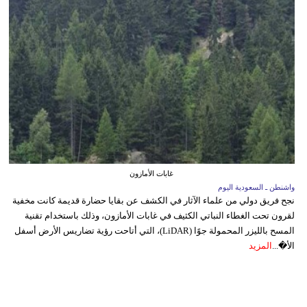
غابات الأمازون
واشنطن ـ السعودية اليوم
نجح فريق دولي من علماء الآثار في الكشف عن بقايا حضارة قديمة كانت مخفية
لقرون تحت الغطاء النباتي الكثيف في غابات الأمازون، وذلك باستخدام تقنية
المسح بالليزر المحمولة جوًا (LiDAR)، التي أتاحت رؤية تضاريس الأرض أسفل
الأ�...
المزيد