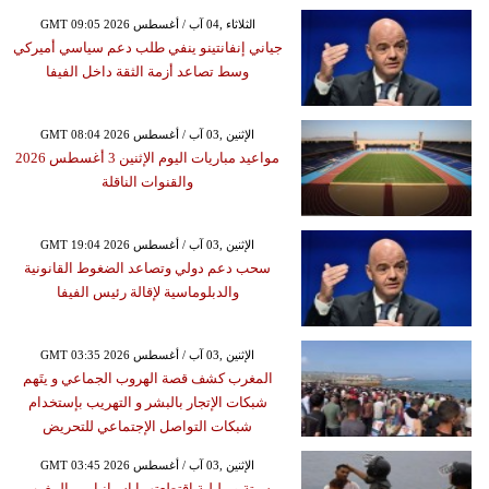
GMT 09:05 2026 الثلاثاء ,04 آب / أغسطس
جياني إنفانتينو ينفي طلب دعم سياسي أميركي
وسط تصاعد أزمة الثقة داخل الفيفا
GMT 08:04 2026 الإثنين ,03 آب / أغسطس
مواعيد مباريات اليوم الإثنين 3 أغسطس 2026
والقنوات الناقلة
GMT 19:04 2026 الإثنين ,03 آب / أغسطس
سحب دعم دولي وتصاعد الضغوط القانونية
والدبلوماسية لإقالة رئيس الفيفا
GMT 03:35 2026 الإثنين ,03 آب / أغسطس
المغرب كشف قصة الهروب الجماعي و يتَهم
شبكات الإتجار بالبشر و التهريب بإستخدام
شبكات التواصل الإجتماعي للتحريض
GMT 03:45 2026 الإثنين ,03 آب / أغسطس
سبتة و مليلية اقتطعتهما إسبانيا من المغرب