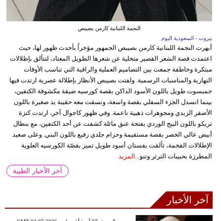
النجمة اللبنانية كارمن بصيبص
بيروت - السعودية اليوم
أبهرت النجمة اللبنانية كارمن بصيبص الجمهور مؤخراً بأحدث ظهور لها، حيث
اعتمدت قصة الشعر القصير متخلية عن شعرها الطويل المعتاد، لتتألق بإطلالات
مبتكرة وخاطفة جمعت بين التصاميم العملية والراقية التي تناسب الأوقات
النهارية والمناسبات الرسمية. ولفتت بصيبص الأنظار بإطلالة عصرية ارتدت فيها
جمبسوت طويل باللون الأسود الداكن بقصة كورسيه ضيقة مكشوفة الكتفين،
بينما انسدل الجزء السفلي بقصة واسعة، ونسقت معه حقيبة يد صغيرة باللون
الأصفر الزبدي ومجوهرات ذهبية ناعمة. وفي ظهور كاجوال آخر، ارتدت كنزة
تريكو باللون البيج الوردي بفتحة عنق مائلة كشفت عن أحد الكتفين، مع بنطال
أبيض عالي الخصر بقصة مستقيمة وحزام جلدي رفيع باللون البني. وعلى صعيد
الإطلالات الفخمة، تألقت بفستان أسود طويل تميز بقصّة الكورسيه العلوية
المطرزة بحبيبات الترتر وتنو...
المزيد
آخر الأخبار الطبية
آخر الأخبار