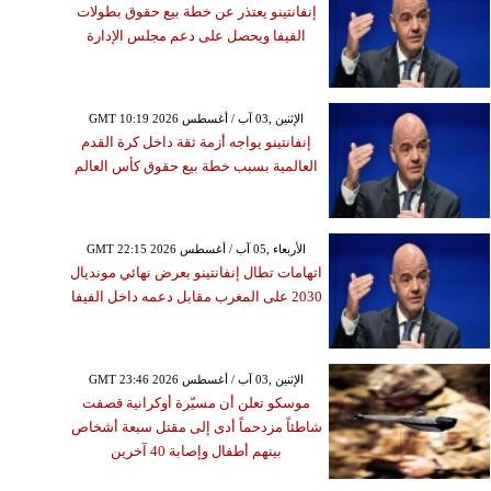
إنفانتينو يعتذر عن خطة بيع حقوق بطولات
الفيفا ويحصل على دعم مجلس الإدارة
GMT 10:19 2026 الإثنين ,03 آب / أغسطس
إنفانتينو يواجه أزمة ثقة داخل كرة القدم
العالمية بسبب خطة بيع حقوق كأس العالم
GMT 22:15 2026 الأربعاء ,05 آب / أغسطس
اتهامات تطال إنفانتينو بعرض نهائي مونديال
2030 على المغرب مقابل دعمه داخل الفيفا
GMT 23:46 2026 الإثنين ,03 آب / أغسطس
موسكو تعلن أن مسيّرة أوكرانية قصفت
شاطئاً مزدحماً أدى إلى مقتل سبعة أشخاص
بينهم أطفال وإصابة 40 آخرين