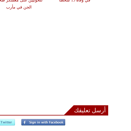
في وفاة 13 شخصا
للحوثيين على معسكر ص
الجن في مأرب
أرسل تعليقك