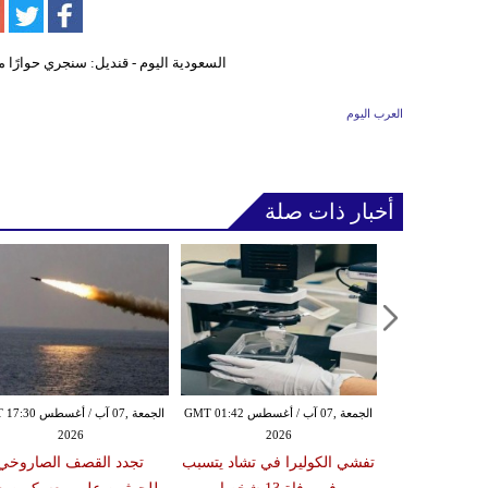
العرب اليوم
أخبار ذات صلة
الخميس ,06 آب / أغسطس GMT 23:38
الجمعة ,07 آب / أغسطس GMT 01:42
الجمعة ,07 آب / أغس
2026
2026
20
عبا تايلانديا
تفشي الكوليرا في تشاد يتسبب
تجدد القصف الصاروخي