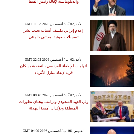
والدبلوماسية لإقالة رئيس الفيفا
GMT 11:08 2026 الأحد ,02 آب / أغسطس
إعلام إيراني يكشف أسباب تجنب نشر
تسجيلات صوتية لمجتبى خامنئي
GMT 22:02 2026 الأحد ,02 آب / أغسطس
اتهامات للإطفاء الفرنسي بالتضحية بسكان
قرية لإنقاذ منازل الأثرياء
GMT 09:40 2026 الأحد ,02 آب / أغسطس
ولي العهد السعودي وترامب يبحثان تطورات
المنطقة ويؤكدان أهمية التهدئة
GMT 04:09 2026 الخميس ,06 آب / أغسطس