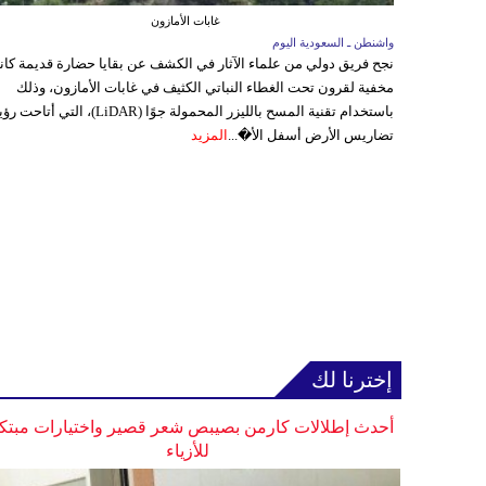
غابات الأمازون
واشنطن ـ السعودية اليوم
نجح فريق دولي من علماء الآثار في الكشف عن بقايا حضارة قديمة كا
مخفية لقرون تحت الغطاء النباتي الكثيف في غابات الأمازون، وذلك
باستخدام تقنية المسح بالليزر المحمولة جوًا (LiDAR)، التي أتاحت
تضاريس الأرض أسفل الأ�...
المزيد
إخترنا لك
أحدث إطلالات كارمن بصيبص شعر قصير واختيارات مبتك
للأزياء