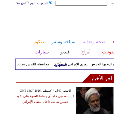
بحث
السعودية اليوم
Google
صحة وتغذية
سياحة وسفر
ديكور
دونات
أبراج
فيديو
سيارات
لحرس الثوري الإيراني
محافظة القدس تطالب بتحرك دولي عاجل ل
آخر الأخبار
GMT 03:07 2026 الجمعة ,07 آب / أغسطس
غياب مجتبى خامنئي يسلط الضوء على نفوذ
حسين طائب داخل النظام الإيراني