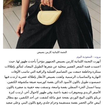
النجمة اللبنانية كارمن بصيبص
بيروت - السعودية اليوم
أبهرت النجمة اللبنانية كارمن بصيبص الجمهور مؤخراً بأحدث ظهور لها، حيث
اعتمدت قصة الشعر القصير متخلية عن شعرها الطويل المعتاد، لتتألق بإطلالات
مبتكرة وخاطفة جمعت بين التصاميم العملية والراقية التي تناسب الأوقات
النهارية والمناسبات الرسمية. ولفتت بصيبص الأنظار بإطلالة عصرية ارتدت فيها
جمبسوت طويل باللون الأسود الداكن بقصة كورسيه ضيقة مكشوفة الكتفين،
بينما انسدل الجزء السفلي بقصة واسعة، ونسقت معه حقيبة يد صغيرة باللون
الأصفر الزبدي ومجوهرات ذهبية ناعمة. وفي ظهور كاجوال آخر، ارتدت كنزة
تريكو باللون البيج الوردي بفتحة عنق مائلة كشفت عن أحد الكتفين، مع بنطال
أبيض عالي الخصر بقصة مستقيمة وحزام جلدي رفيع باللون البني. وعلى صعيد