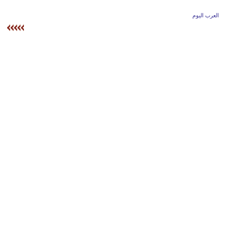
وسفر
العرب اليوم
ديكور
أخبار
إعلام
تعليم
مرأة
علوم
وتكنولوجيا
بيئة
مدوَّنات
أبراج