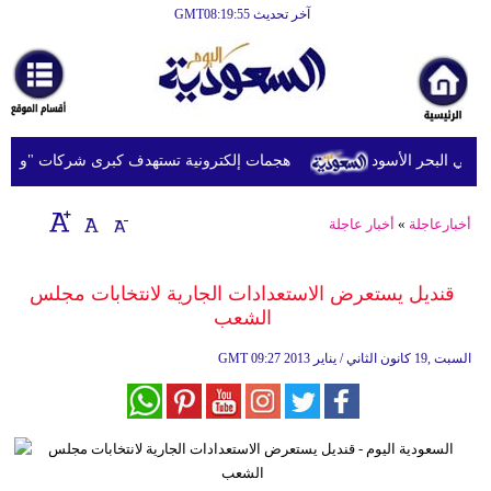
آخر تحديث GMT08:19:55
الرئيسية
أخبارعاجلة
رياضة
ي البحر الأسود
هجمات إلكترونية تستهدف كبرى شركات "وول ست
ثقافة
إقتصاد
أخبارعاجلة
»
أخبار عاجلة
فن
قنديل يستعرض الاستعدادات الجارية لانتخابات مجلس
وموسيقى
الشعب
أزياء
09:27 2013 السبت ,19 كانون الثاني / يناير
GMT
صحة
وتغذية
سياحة