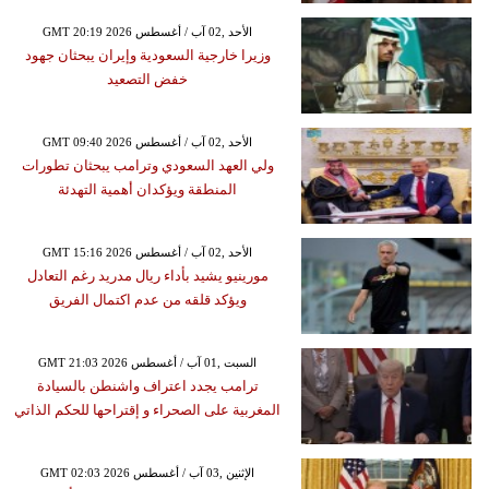
GMT 20:19 2026 الأحد ,02 آب / أغسطس
وزيرا خارجية السعودية وإيران يبحثان جهود
خفض التصعيد
GMT 09:40 2026 الأحد ,02 آب / أغسطس
ولي العهد السعودي وترامب يبحثان تطورات
المنطقة ويؤكدان أهمية التهدئة
GMT 15:16 2026 الأحد ,02 آب / أغسطس
مورينيو يشيد بأداء ريال مدريد رغم التعادل
ويؤكد قلقه من عدم اكتمال الفريق
GMT 21:03 2026 السبت ,01 آب / أغسطس
ترامب يجدد اعتراف واشنطن بالسيادة
المغربية على الصحراء و إقتراحها للحكم الذاتي
GMT 02:03 2026 الإثنين ,03 آب / أغسطس