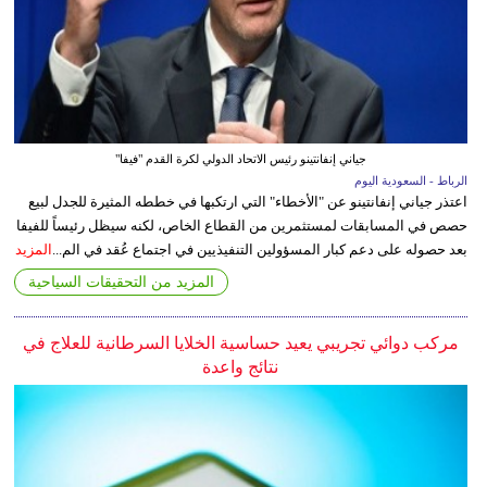
جياني إنفانتينو رئيس الاتحاد الدولي لكرة القدم "فيفا"
الرباط - السعودية اليوم
اعتذر جياني إنفانتينو عن "الأخطاء" التي ارتكبها في خططه المثيرة للجدل لبيع
حصص في المسابقات لمستثمرين من القطاع الخاص، لكنه سيظل رئيساً للفيفا
بعد حصوله على دعم كبار المسؤولين التنفيذيين في اجتماع عُقد في الم...
المزيد
المزيد من التحقيقات السياحية
مركب دوائي تجريبي يعيد حساسية الخلايا السرطانية للعلاج في
نتائج واعدة