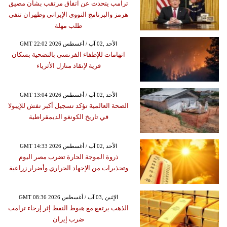
ترامب يتحدث عن اتفاق مرتقب بشأن مضيق
هرمز والبرنامج النووي الإيراني وطهران تنفي
طلب مهلة
GMT 22:02 2026 الأحد ,02 آب / أغسطس
اتهامات للإطفاء الفرنسي بالتضحية بسكان
قرية لإنقاذ منازل الأثرياء
GMT 13:04 2026 الأحد ,02 آب / أغسطس
الصحة العالمية تؤكد تسجيل أكبر تفش للإيبولا
في تاريخ الكونغو الديمقراطية
GMT 14:33 2026 الأحد ,02 آب / أغسطس
ذروة الموجة الحارة تضرب مصر اليوم
وتحذيرات من الإجهاد الحراري وأضرار زراعية
GMT 08:36 2026 الإثنين ,03 آب / أغسطس
الذهب يرتفع مع هبوط النفط إثر إرجاء ترامب
ضرب إيران