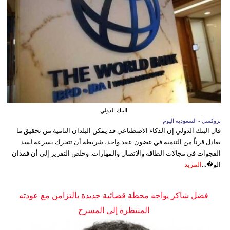
البنك الدولي
بروكسل - السعوديه اليوم
قال البنك الدولي إن الذكاء الاصطناعي قد يمكن البلدان النامية من تحقيق ما
يعادل قرناً من التنمية في غضون عقد واحد، شريطة أن تتحرك بسرعة لسد
الفجوات في مجالات الطاقة والاتصال والمهارات. وخلص التقرير إلى أن فقدان
الو�...
المزيد
فضل شاكر يواجه محطة قضائية جديدة بالتزامن مع عودته
المنتظرة إلى المسرح