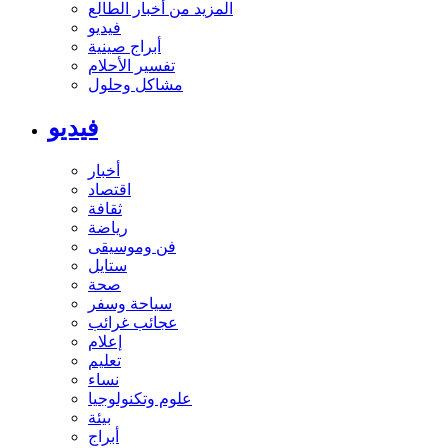
المزيد من أخبار الطالع
فيديو
أبراج صينية
تفسير الأحلام
مشاكل وحلول
فيديو
أخبار
اقتصاد
ثقافة
رياضة
فن وموسيقى
ستايل
صحة
سياحة وسفر
عجائب غرائب
إعلام
تعليم
نساء
علوم وتكنولوجيا
بيئة
أبراج