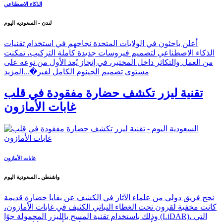
الذكاء الاصطناعي
لندن - السعوديه اليوم
أعلن باحثون في الولايات المتحدة نجاحهم في استخدام تقنيات
الذكاء الاصطناعي لتصميم فيروسات جديدة كاملة التركيب، تمكنت
من العمل والتكاثر داخل المختبر، في إنجاز يُعد الأول من نوعه على
مستوى تصميم الجينوم الكامل لفير�...
المزيد
تقنية ليزر تكشف حضارة مفقودة في قلب
غابات الأمازون
غابات الأمازون
واشنطن ـ السعودية اليوم
نجح فريق دولي من علماء الآثار في الكشف عن بقايا حضارة قديمة
كانت مخفية لقرون تحت الغطاء النباتي الكثيف في غابات الأمازون،
وذلك باستخدام تقنية المسح بالليزر المحمولة جوًا (LiDAR)، التي