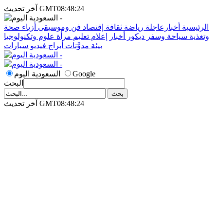
آخر تحديث GMT08:48:24
الرئيسية
أخبارعاجلة
رياضة
ثقافة
إقتصاد
فن وموسيقى
أزياء
صحة
وتغذية
سياحة وسفر
ديكور
أخبار
إعلام
تعليم
مرأة
علوم وتكنولوجيا
بيئة
مدوَّنات
أبراج
فيديو
سيارات
Google
السعودية اليوم
البحث
آخر تحديث GMT08:48:24