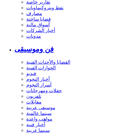
تقارير خاصة
نفط وبتروكيماويات
مصارف
قضايا ساخنة
أسواق مالية
أخبار الشركات
مدونات
فن وموسيقى
القضايا والأحداث الفنية
الحوارات الفنية
فيديو
أخبار النجوم
أسرار النجوم
حفلات ومهرجانات
تلفزيون
مقابلات
موسيقى عربية
سينما عالمية
مواهب واعدة
أخبار فنية
سينما عربية