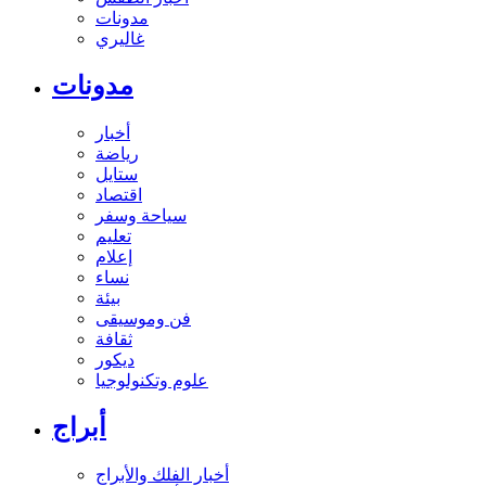
مدونات
غاليري
مدونات
أخبار
رياضة
ستايل
اقتصاد
سياحة وسفر
تعليم
إعلام
نساء
بيئة
فن وموسيقى
ثقافة
ديكور
علوم وتكنولوجيا
أبراج
أخبار الفلك والأبراج