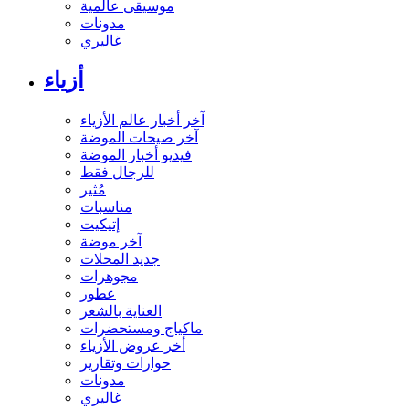
موسيقى عالمية
مدونات
غاليري
أزياء
آخر أخبار عالم الأزياء
آخر صيحات الموضة
فيديو أخبار الموضة
للرجال فقط
مُثير
مناسبات
إتيكيت
آخر موضة
جديد المحلات
مجوهرات
عطور
العناية بالشعر
ماكياج ومستحضرات
أخر عروض الأزياء
حوارات وتقارير
مدونات
غاليري