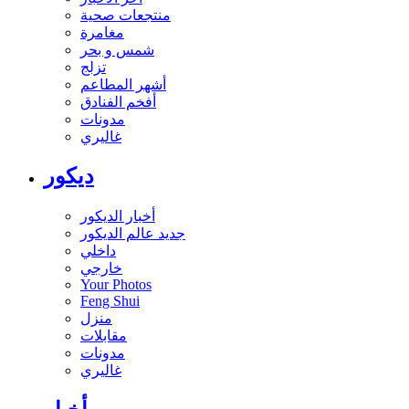
منتجعات صحية
مغامرة
شمس و بحر
تزلج
أشهر المطاعم
أفخم الفنادق
مدونات
غاليري
ديكور
أخبار الديكور
جديد عالم الديكور
داخلي
خارجي
Your Photos
Feng Shui
منزل
مقابلات
مدونات
غاليري