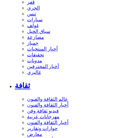
قفز
الجري
تنس
سيارات
غولف
سباق الخيل
مصارعة
جمباز
أخبار المنتخبات
تحقيقات
مدونات
أخبار المحترفين
غاليري
ثقافة
عالم الثقافة والفنون
أخبار الثقافة والفنون
فيديو ثقافة وفن
مهرجانات عربية
أخبار الثقافة والفنون
حوارات وتقارير
معارض