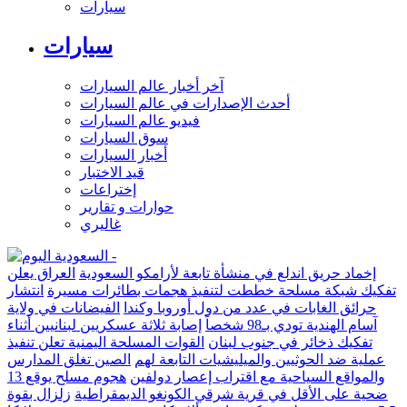
سيارات
سيارات
آخر أخبار عالم السيارات
أحدث الإصدارات في عالم السيارات
فيديو عالم السيارات
سوق السيارات
أخبار السيارات
قيد الاختبار
إختراعات
حوارات و تقارير
غاليري
إخماد حريق اندلع في منشأة تابعة لأرامكو السعودية
العراق يعلن
تفكيك شبكة مسلحة خططت لتنفيذ هجمات بطائرات مسيرة
انتشار
حرائق الغابات في عدد من دول أوروبا وكندا
الفيضانات في ولاية
آسام الهندية تودي بـ98 شخصاً
إصابة ثلاثة عسكريين لبنانيين أثناء
تفكيك ذخائر في جنوب لبنان
القوات المسلحة اليمنية تعلن تنفيذ
عملية ضد الحوثيين والميليشيات التابعة لهم
الصين تغلق المدارس
والمواقع السياحية مع اقتراب إعصار دولفين
هجوم مسلح يوقع 13
ضحية على الأقل في قرية شرقي الكونغو الديمقراطية
زلزال بقوة