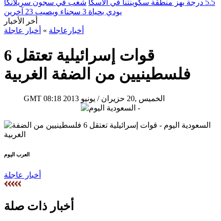
5.5 درجة يهز منطقة سكوينتنا في ألاسكا
شغب في سجون سريلانكا
يودي بحياة 3 سجناء ويصيب 23 آخرين
أخر الأخبار
أخبارعاجلة
»
أخبار عاجلة
قوات إسرائيلية تعتقل 6
فلسطينيين من الضفة الغربية
08:18 2013 الخميس ,20 حزيران / يونيو
GMT
العرب اليوم
أخبار عاجلة
أخبار ذات صلة