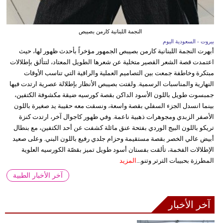
النجمة اللبنانية كارمن بصيبص
بيروت - السعودية اليوم
أبهرت النجمة اللبنانية كارمن بصيبص الجمهور مؤخراً بأحدث ظهور لها، حيث
اعتمدت قصة الشعر القصير متخلية عن شعرها الطويل المعتاد، لتتألق بإطلالات
مبتكرة وخاطفة جمعت بين التصاميم العملية والراقية التي تناسب الأوقات
النهارية والمناسبات الرسمية. ولفتت بصيبص الأنظار بإطلالة عصرية ارتدت فيها
جمبسوت طويل باللون الأسود الداكن بقصة كورسيه ضيقة مكشوفة الكتفين،
بينما انسدل الجزء السفلي بقصة واسعة، ونسقت معه حقيبة يد صغيرة باللون
الأصفر الزبدي ومجوهرات ذهبية ناعمة. وفي ظهور كاجوال آخر، ارتدت كنزة
تريكو باللون البيج الوردي بفتحة عنق مائلة كشفت عن أحد الكتفين، مع بنطال
أبيض عالي الخصر بقصة مستقيمة وحزام جلدي رفيع باللون البني. وعلى صعيد
الإطلالات الفخمة، تألقت بفستان أسود طويل تميز بقصّة الكورسيه العلوية
المطرزة بحبيبات الترتر وتنو...
المزيد
آخر الأخبار الطبية
آخر الأخبار