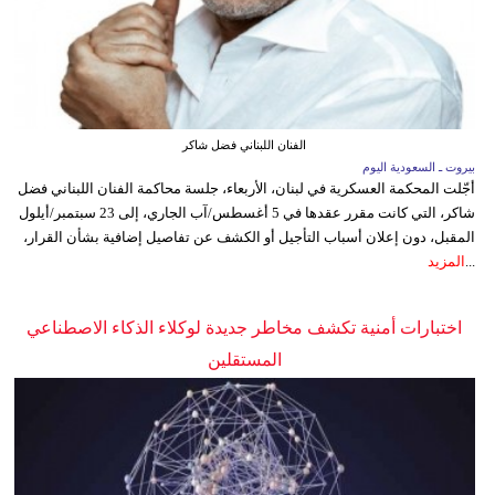
الفنان اللبناني فضل شاكر
بيروت ـ السعودية اليوم
أجّلت المحكمة العسكرية في لبنان، الأربعاء، جلسة محاكمة الفنان اللبناني فضل
شاكر، التي كانت مقرر عقدها في 5 أغسطس/آب الجاري، إلى 23 سبتمبر/أيلول
المقبل، دون إعلان أسباب التأجيل أو الكشف عن تفاصيل إضافية بشأن القرار،
...
المزيد
اختبارات أمنية تكشف مخاطر جديدة لوكلاء الذكاء الاصطناعي
المستقلين