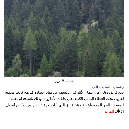
غابات الأمازون
واشنطن ـ السعودية اليوم
نجح فريق دولي من علماء الآثار في الكشف عن بقايا حضارة قديمة كانت مخفية
لقرون تحت الغطاء النباتي الكثيف في غابات الأمازون، وذلك باستخدام تقنية
المسح بالليزر المحمولة جوًا (LiDAR)، التي أتاحت رؤية تضاريس الأرض أسفل
الأ�...
المزيد