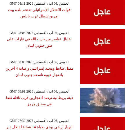
GMT 08:11 2026 الخميس ,06 آب / أغسطس
قوات الاحتلال الإسرائيلي تقتحم بلدة بيت
إمرين شمال غرب نابلس
GMT 08:08 2026 الخميس ,06 آب / أغسطس
اغتيال عناصر من حزب الله في غارات على
صور جنوبي لبنان
GMT 08:05 2026 الخميس ,06 آب / أغسطس
مقتل ضابط ومجند إسرائيلي وإصابة 4 آخرين
بانفجار عبوة ناسفة جنوب لبنان
GMT 08:01 2026 الخميس ,06 آب / أغسطس
هيئة بريطانية ترصد انفجارين قرب ناقلة نفط
في مضيق هرمز
GMT 07:30 2026 الخميس ,06 آب / أغسطس
انهيار أرضي يودي بحياة 14 شخصًا داخل دير