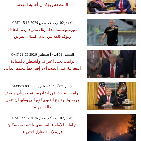
المنطقة ويؤكدان أهمية التهدئة
GMT 15:16 2026 الأحد ,02 آب / أغسطس
مورينيو يشيد بأداء ريال مدريد رغم التعادل
ويؤكد قلقه من عدم اكتمال الفريق
GMT 21:03 2026 السبت ,01 آب / أغسطس
ترامب يجدد اعتراف واشنطن بالسيادة
المغربية على الصحراء و إقتراحها للحكم الذاتي
GMT 02:03 2026 الإثنين ,03 آب / أغسطس
ترامب يتحدث عن اتفاق مرتقب بشأن مضيق
هرمز والبرنامج النووي الإيراني وطهران تنفي
طلب مهلة
GMT 22:02 2026 الأحد ,02 آب / أغسطس
اتهامات للإطفاء الفرنسي بالتضحية بسكان
قرية لإنقاذ منازل الأثرياء