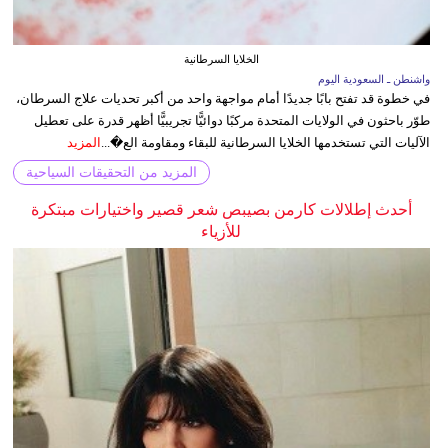
الخلايا السرطانية
واشنطن ـ السعودية اليوم
في خطوة قد تفتح بابًا جديدًا أمام مواجهة واحد من أكبر تحديات علاج السرطان،
طوّر باحثون في الولايات المتحدة مركبًا دوائيًّا تجريبيًّا أظهر قدرة على تعطيل
الآليات التي تستخدمها الخلايا السرطانية للبقاء ومقاومة الع�...
المزيد
المزيد من التحقيقات السياحية
أحدث إطلالات كارمن بصيبص شعر قصير واختيارات مبتكرة
للأزياء