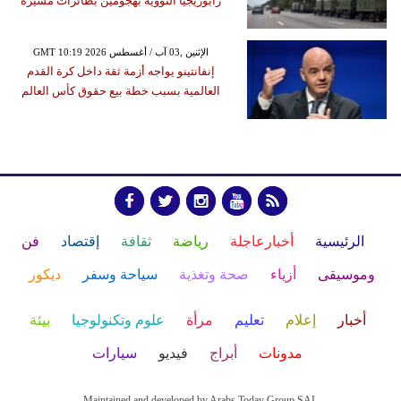
زابوريجيا النووية بهجومين بطائرات مسيّرة
GMT 10:19 2026 الإثنين ,03 آب / أغسطس
إنفانتينو يواجه أزمة ثقة داخل كرة القدم
العالمية بسبب خطة بيع حقوق كأس العالم
الرئيسية
أخبارعاجلة
رياضة
ثقافة
إقتصاد
فن
وموسيقى
أزياء
صحة وتغذية
سياحة وسفر
ديكور
أخبار
إعلام
تعليم
مرأة
علوم وتكنولوجيا
بيئة
مدونات
أبراج
فيديو
سيارات
Maintained and developed by Arabs Today Group SAL