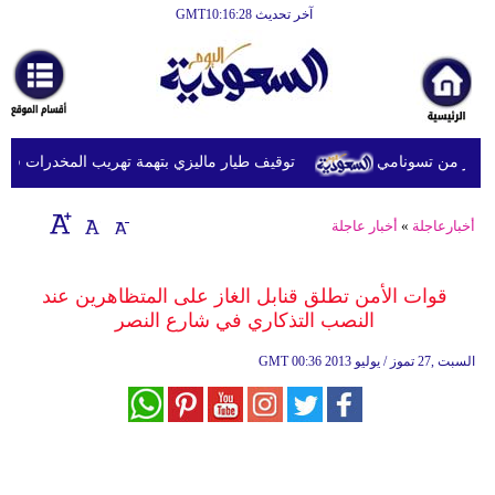
آخر تحديث GMT10:16:28
الرئيسية
أخبارعاجلة
رياضة
توقيف طيار ماليزي بتهمة تهريب المخدرات في إندو
ثقافة
إقتصاد
أخبارعاجلة
»
أخبار عاجلة
فن
قوات الأمن تطلق قنابل الغاز على المتظاهرين عند
وموسيقى
النصب التذكاري في شارع النصر
أزياء
00:36 2013 السبت ,27 تموز / يوليو
GMT
صحة
وتغذية
سياحة