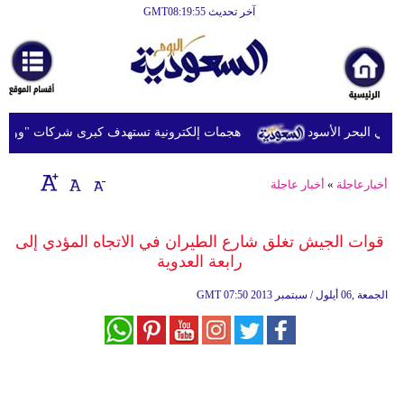
آخر تحديث GMT08:19:55
الرئيسية
أخبارعاجلة
رياضة
 البحر الأسود
هجمات إلكترونية تستهدف كبرى شركات "وول ست
ثقافة
إقتصاد
أخبارعاجلة
»
أخبار عاجلة
فن
قوات الجيش تغلق شارع الطيران في الاتجاه المؤدي إلى
وموسيقى
رابعة العدوية
أزياء
07:50 2013 الجمعة ,06 أيلول / سبتمبر
GMT
صحة
وتغذية
سياحة