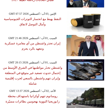
GMT 07:57 2026 الإثنين ,03 آب / أغسطس
النفط يهبط مع انحسار التوترات الجيوسياسية
وآمال التوصل لاتفاق
GMT 21:46 2026 السبت ,01 آب / أغسطس
إيران تحذر واشنطن من أي مغامرة عسكرية
وتتعهد بالرد بحزم
GMT 20:15 2026 السبت ,01 آب / أغسطس
واشنطن تحذَر مواطنيها في الشرق الأوسط من
إحتمال حدوث تصعيد غير متوقع في المنطقة
وإيران تتهم واشنطن بالسعي لحرب إقليمية
شاملة
GMT 13:37 2026 الأحد ,02 آب / أغسطس
روساتوم تتهم أوكرانيا باستهداف محطة
زابوريجيا النووية بهجومين بطائرات مسيّرة