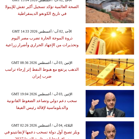
GMT 13:04 2026 الأحد ,02 آب / أغسطس
الصحة العالمية تؤكد تسجيل أكبر تفش للإيبولا
في تاريخ الكونغو الديمقراطية
GMT 14:33 2026 الأحد ,02 آب / أغسطس
ذروة الموجة الحارة تضرب مصر اليوم
وتحذيرات من الإجهاد الحراري وأضرار زراعية
GMT 08:36 2026 الإثنين ,03 آب / أغسطس
الذهب يرتفع مع هبوط النفط إثر إرجاء ترامب
ضرب إيران
GMT 19:04 2026 الإثنين ,03 آب / أغسطس
سحب دعم دولي وتصاعد الضغوط القانونية
والدبلوماسية لإقالة رئيس الفيفا
GMT 02:26 2026 الثلاثاء ,04 آب / أغسطس
ويلز تصبح أول دولة تسحب دعمها لإنفانتينو في
سباق انتخابات رئاسة الفيفا 2027