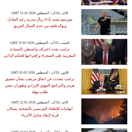
GMT 15:16 2026 الأحد ,02 آب / أغسطس
مورينيو يشيد بأداء ريال مدريد رغم التعادل
ويؤكد قلقه من عدم اكتمال الفريق
GMT 21:03 2026 السبت ,01 آب / أغسطس
ترامب يجدد اعتراف واشنطن بالسيادة
المغربية على الصحراء و إقتراحها للحكم الذاتي
GMT 02:03 2026 الإثنين ,03 آب / أغسطس
ترامب يتحدث عن اتفاق مرتقب بشأن مضيق
هرمز والبرنامج النووي الإيراني وطهران تنفي
طلب مهلة
GMT 22:02 2026 الأحد ,02 آب / أغسطس
اتهامات للإطفاء الفرنسي بالتضحية بسكان
قرية لإنقاذ منازل الأثرياء