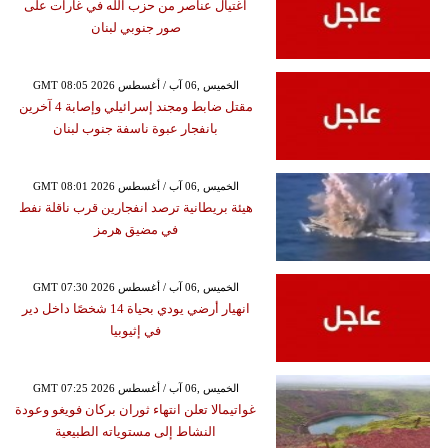
اغتيال عناصر من حزب الله في غارات على
صور جنوبي لبنان
GMT 08:05 2026 الخميس ,06 آب / أغسطس
مقتل ضابط ومجند إسرائيلي وإصابة 4 آخرين
بانفجار عبوة ناسفة جنوب لبنان
GMT 08:01 2026 الخميس ,06 آب / أغسطس
هيئة بريطانية ترصد انفجارين قرب ناقلة نفط
في مضيق هرمز
GMT 07:30 2026 الخميس ,06 آب / أغسطس
انهيار أرضي يودي بحياة 14 شخصًا داخل دير
في إثيوبيا
GMT 07:25 2026 الخميس ,06 آب / أغسطس
غواتيمالا تعلن انتهاء ثوران بركان فويغو وعودة
النشاط إلى مستوياته الطبيعية