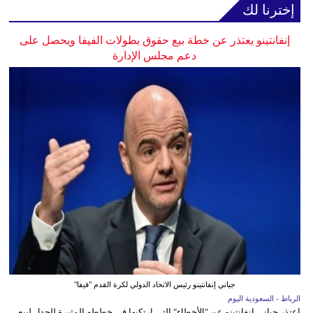
إخترنا لك
إنفانتينو يعتذر عن خطة بيع حقوق بطولات الفيفا ويحصل على
دعم مجلس الإدارة
جياني إنفانتينو رئيس الاتحاد الدولي لكرة القدم "فيفا"
الرباط - السعودية اليوم
اعتذر جياني إنفانتينو عن "الأخطاء" التي ارتكبها في خططه المثيرة للجدل لبيع