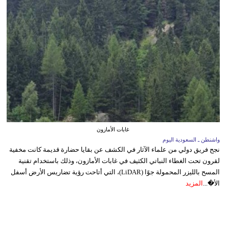
غابات الأمازون
واشنطن ـ السعودية اليوم
نجح فريق دولي من علماء الآثار في الكشف عن بقايا حضارة قديمة كانت مخفية
لقرون تحت الغطاء النباتي الكثيف في غابات الأمازون، وذلك باستخدام تقنية
المسح بالليزر المحمولة جوًا (LiDAR)، التي أتاحت رؤية تضاريس الأرض أسفل
الأ�...
المزيد