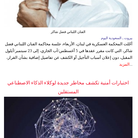
الفنان اللبناني فضل شاكر
بيروت ـ السعودية اليوم
أجّلت المحكمة العسكرية في لبنان، الأربعاء، جلسة محاكمة الفنان اللبناني فضل
شاكر، التي كانت مقرر عقدها في 5 أغسطس/آب الجاري، إلى 23 سبتمبر/أيلول
المقبل، دون إعلان أسباب التأجيل أو الكشف عن تفاصيل إضافية بشأن القرار،
...
المزيد
اختبارات أمنية تكشف مخاطر جديدة لوكلاء الذكاء الاصطناعي
المستقلين