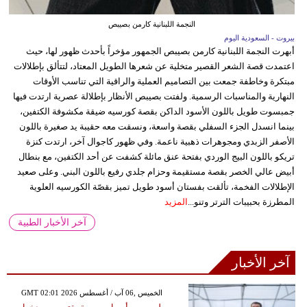
النجمة اللبنانية كارمن بصيبص
بيروت - السعودية اليوم
أبهرت النجمة اللبنانية كارمن بصيبص الجمهور مؤخراً بأحدث ظهور لها، حيث
اعتمدت قصة الشعر القصير متخلية عن شعرها الطويل المعتاد، لتتألق بإطلالات
مبتكرة وخاطفة جمعت بين التصاميم العملية والراقية التي تناسب الأوقات
النهارية والمناسبات الرسمية. ولفتت بصيبص الأنظار بإطلالة عصرية ارتدت فيها
جمبسوت طويل باللون الأسود الداكن بقصة كورسيه ضيقة مكشوفة الكتفين،
بينما انسدل الجزء السفلي بقصة واسعة، ونسقت معه حقيبة يد صغيرة باللون
الأصفر الزبدي ومجوهرات ذهبية ناعمة. وفي ظهور كاجوال آخر، ارتدت كنزة
تريكو باللون البيج الوردي بفتحة عنق مائلة كشفت عن أحد الكتفين، مع بنطال
أبيض عالي الخصر بقصة مستقيمة وحزام جلدي رفيع باللون البني. وعلى صعيد
الإطلالات الفخمة، تألقت بفستان أسود طويل تميز بقصّة الكورسيه العلوية
المطرزة بحبيبات الترتر وتنو...
المزيد
آخر الأخبار الطبية
آخر الأخبار
GMT 02:01 2026 الخميس ,06 آب / أغسطس