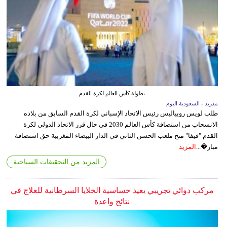
بطولة كأس العالم لكرة القدم
مدريد - السعودية اليوم
طلب لويس روبياليس رئيس الاتحاد الإسباني لكرة القدم السابق من بلاده
الانسحاب من استضافة كأس العالم 2030 في حال قرر الاتحاد الدولي لكرة
القدم "فيفا" منح ملعب الحسن الثاني في الدار البيضاء المغربية حق استضافة
مبار�...
المزيد
المزيد من التحقيقات السياحية
مركب دوائي تجريبي يعيد حساسية الخلايا السرطانية للعلاج في
نتائج واعدة