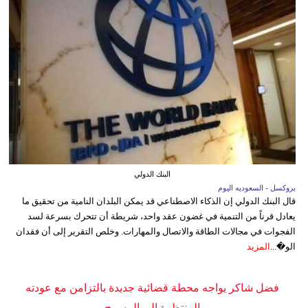
البنك الدولي
بروكسل - السعوديه اليوم
قال البنك الدولي إن الذكاء الاصطناعي قد يمكن البلدان النامية من تحقيق ما
يعادل قرناً من التنمية في غضون عقد واحد، شريطة أن تتحرك بسرعة لسد
الفجوات في مجالات الطاقة والاتصال والمهارات. وخلص التقرير إلى أن فقدان
الو�...
المزيد
فضل شاكر يواجه محطة قضائية جديدة بالتزامن مع عودته
المنتظرة إلى المسرح