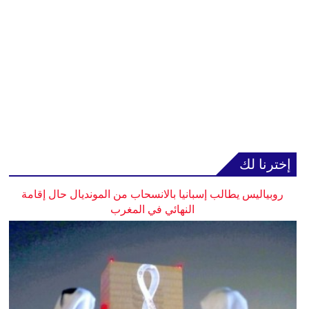
إخترنا لك
روبياليس يطالب إسبانيا بالانسحاب من المونديال حال إقامة
النهائي في المغرب