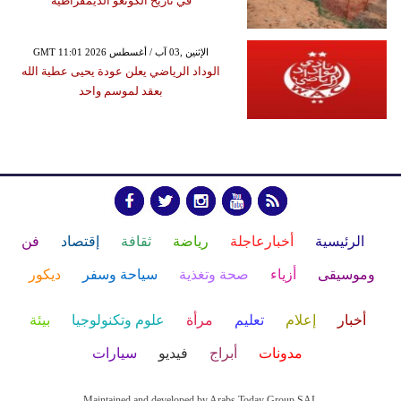
في تاريخ الكونغو الديمقراطية
GMT 11:01 2026 الإثنين ,03 آب / أغسطس
الوداد الرياضي يعلن عودة يحيى عطية الله
بعقد لموسم واحد
الرئيسية
أخبارعاجلة
رياضة
ثقافة
إقتصاد
فن
وموسيقى
أزياء
صحة وتغذية
سياحة وسفر
ديكور
أخبار
إعلام
تعليم
مرأة
علوم وتكنولوجيا
بيئة
مدونات
أبراج
فيديو
سيارات
Maintained and developed by Arabs Today Group SAL