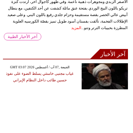
الأصفر الزبدي ومجوهرات ذهبية ناعمة. وفي ظهور كاجوال آخر، ارتدت كنزة
تريكو باللون البيج الوردي بفتحة عنق مائلة كشفت عن أحد الكتفين، مع بنطال
أبيض عالي الخصر بقصة مستقيمة وحزام جلدي رفيع باللون البني. وعلى صعيد
الإطلالات الفخمة، تألقت بفستان أسود طويل تميز بقصّة الكورسيه العلوية
المطرزة بحبيبات الترتر وتنو...
المزيد
آخر الأخبار الطبية
آخر الأخبار
GMT 03:07 2026 الجمعة ,07 آب / أغسطس
غياب مجتبى خامنئي يسلط الضوء على نفوذ
حسين طائب داخل النظام الإيراني