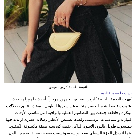
النجمة اللبنانية كارمن بصيبص
بيروت - السعودية اليوم
أبهرت النجمة اللبنانية كارمن بصيبص الجمهور مؤخراً بأحدث ظهور لها، حيث
اعتمدت قصة الشعر القصير متخلية عن شعرها الطويل المعتاد، لتتألق بإطلالات
مبتكرة وخاطفة جمعت بين التصاميم العملية والراقية التي تناسب الأوقات
النهارية والمناسبات الرسمية. ولفتت بصيبص الأنظار بإطلالة عصرية ارتدت فيها
جمبسوت طويل باللون الأسود الداكن بقصة كورسيه ضيقة مكشوفة الكتفين،
بينما انسدل الجزء السفلي بقصة واسعة، ونسقت معه حقيبة يد صغيرة باللون