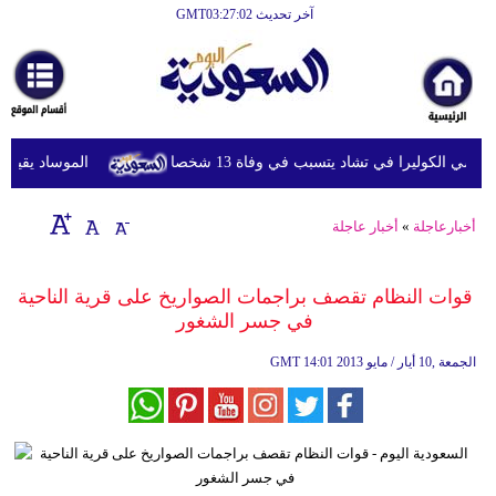
آخر تحديث GMT03:27:02
الرئيسية
أخبارعاجلة
رياضة
ي الكوليرا في تشاد يتسبب في وفاة 13 شخصا
الموساد يقيل مسؤ
ثقافة
إقتصاد
أخبارعاجلة
»
أخبار عاجلة
فن
قوات النظام تقصف براجمات الصواريخ على قرية الناحية
وموسيقى
في جسر الشغور
أزياء
14:01 2013 الجمعة ,10 أيار / مايو
GMT
صحة
وتغذية
سياحة