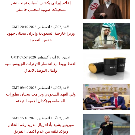
إعلام إيراني يكشف أسباب تجنب نشر
تسجيلات صوتية لمجتبى خامنئي
GMT 20:19 2026 الأحد ,02 آب / أغسطس
وزيرا خارجية السعودية وإيران يبحثان جهود
خفض التصعيد
GMT 07:57 2026 الإثنين ,03 آب / أغسطس
النفط يهبط مع انحسار التوترات الجيوسياسية
وآمال التوصل لاتفاق
GMT 09:40 2026 الأحد ,02 آب / أغسطس
ولي العهد السعودي وترامب يبحثان تطورات
المنطقة ويؤكدان أهمية التهدئة
GMT 15:16 2026 الأحد ,02 آب / أغسطس
مورينيو يشيد بأداء ريال مدريد رغم التعادل
ويؤكد قلقه من عدم اكتمال الفريق