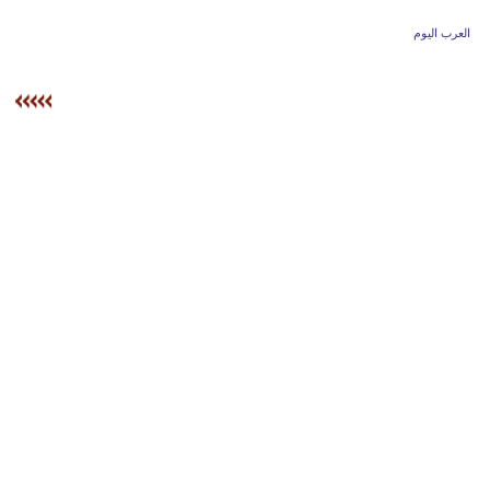
وسفر
العرب اليوم
ديكور
أخبار
إعلام
تعليم
مرأة
علوم
وتكنولوجيا
بيئة
مدوَّنات
أبراج