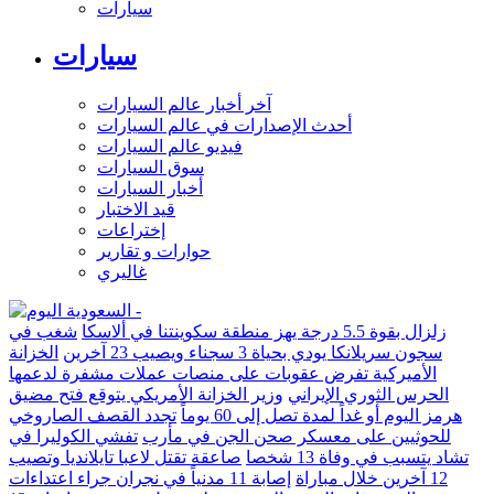
سيارات
سيارات
آخر أخبار عالم السيارات
أحدث الإصدارات في عالم السيارات
فيديو عالم السيارات
سوق السيارات
أخبار السيارات
قيد الاختبار
إختراعات
حوارات و تقارير
غاليري
زلزال بقوة 5.5 درجة يهز منطقة سكوينتنا في ألاسكا
شغب في
سجون سريلانكا يودي بحياة 3 سجناء ويصيب 23 آخرين
الخزانة
الأميركية تفرض عقوبات على منصات عملات مشفرة لدعمها
الحرس الثوري الإيراني
وزير الخزانة الأمريكي يتوقع فتح مضيق
هرمز اليوم أو غداً لمدة تصل إلى 60 يوماً
تجدد القصف الصاروخي
للحوثيين على معسكر صحن الجن في مأرب
تفشي الكوليرا في
تشاد يتسبب في وفاة 13 شخصا
صاعقة تقتل لاعبا تايلانديا وتصيب
12 آخرين خلال مباراة
إصابة 11 مدنياً في نجران جراء اعتداءات