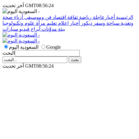
آخر تحديث GMT08:56:24
الرئيسية
أخبارعاجلة
رياضة
ثقافة
إقتصاد
فن وموسيقى
أزياء
صحة
وتغذية
سياحة وسفر
ديكور
أخبار
إعلام
تعليم
مرأة
علوم وتكنولوجيا
بيئة
مدوَّنات
أبراج
فيديو
سيارات
Google
السعودية اليوم
البحث
آخر تحديث GMT08:56:24