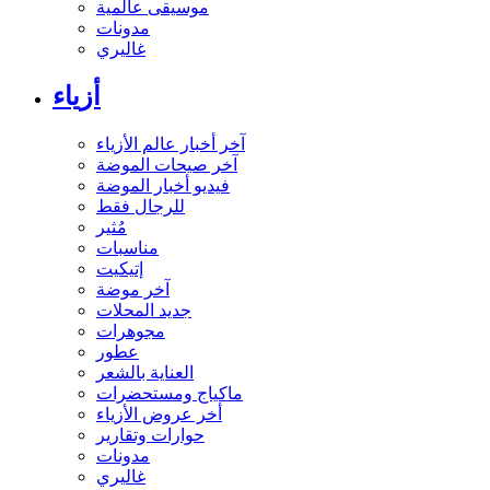
موسيقى عالمية
مدونات
غاليري
أزياء
آخر أخبار عالم الأزياء
آخر صيحات الموضة
فيديو أخبار الموضة
للرجال فقط
مُثير
مناسبات
إتيكيت
آخر موضة
جديد المحلات
مجوهرات
عطور
العناية بالشعر
ماكياج ومستحضرات
أخر عروض الأزياء
حوارات وتقارير
مدونات
غاليري