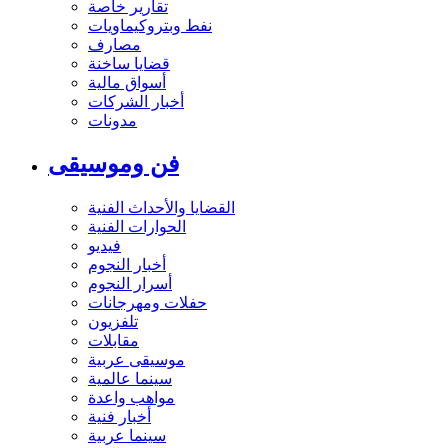
تقارير خاصة
نفط وبتروكيماويات
مصارف
قضايا ساخنة
أسواق مالية
أخبار الشركات
مدونات
فن وموسيقى
القضايا والأحداث الفنية
الحوارات الفنية
فيديو
أخبار النجوم
أسرار النجوم
حفلات ومهرجانات
تلفزيون
مقابلات
موسيقى عربية
سينما عالمية
مواهب واعدة
أخبار فنية
سينما عربية