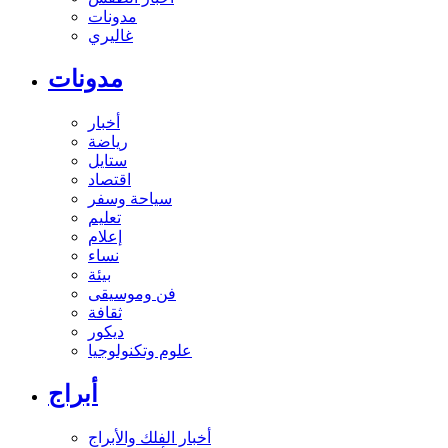
مدونات
غاليري
مدونات
أخبار
رياضة
ستايل
اقتصاد
سياحة وسفر
تعليم
إعلام
نساء
بيئة
فن وموسيقى
ثقافة
ديكور
علوم وتكنولوجيا
أبراج
أخبار الفلك والأبراج