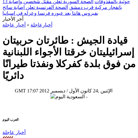
حوثية بالمقذوفات
الصحة السورية تعلن مقتل شخصين وإصابة 13
بانفجار مركبة قرب دمشق
الصحة الفرنسية تعلن إصابة سائح
بفيروس هانتا بعد عبوره فرنسا وعزله في إسبانيا
أخر الأخبار
أخبارعاجلة
»
أخبار عاجلة
قيادة الجيش : طائرتان حربيتان
إسرائيليتان خرقتا الأجواء اللبنانية
من فوق بلدة كفركلا ونفذتا طيرانًا
دائريًا
17:07 2012 الإثنين ,24 كانون الأول / ديسمبر
GMT
العرب اليوم
أخبار عاجلة