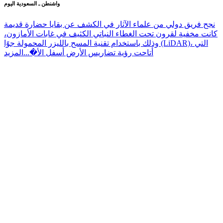
واشنطن ـ السعودية اليوم
نجح فريق دولي من علماء الآثار في الكشف عن بقايا حضارة قديمة
كانت مخفية لقرون تحت الغطاء النباتي الكثيف في غابات الأمازون،
وذلك باستخدام تقنية المسح بالليزر المحمولة جوًا (LiDAR)، التي
أتاحت رؤية تضاريس الأرض أسفل الأ�...
المزيد