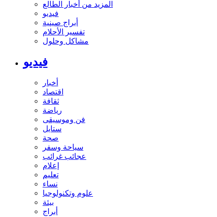
المزيد من أخبار الطالع
فيديو
أبراج صينية
تفسير الأحلام
مشاكل وحلول
فيديو
أخبار
اقتصاد
ثقافة
رياضة
فن وموسيقى
ستايل
صحة
سياحة وسفر
عجائب غرائب
إعلام
تعليم
نساء
علوم وتكنولوجيا
بيئة
أبراج