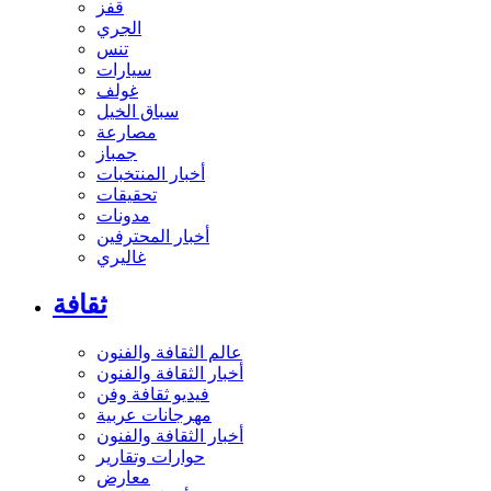
قفز
الجري
تنس
سيارات
غولف
سباق الخيل
مصارعة
جمباز
أخبار المنتخبات
تحقيقات
مدونات
أخبار المحترفين
غاليري
ثقافة
عالم الثقافة والفنون
أخبار الثقافة والفنون
فيديو ثقافة وفن
مهرجانات عربية
أخبار الثقافة والفنون
حوارات وتقارير
معارض