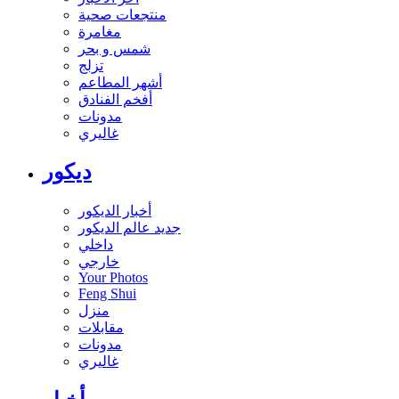
منتجعات صحية
مغامرة
شمس و بحر
تزلج
أشهر المطاعم
أفخم الفنادق
مدونات
غاليري
ديكور
أخبار الديكور
جديد عالم الديكور
داخلي
خارجي
Your Photos
Feng Shui
منزل
مقابلات
مدونات
غاليري