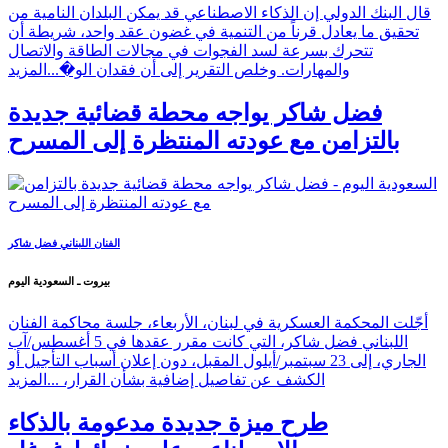
قال البنك الدولي إن الذكاء الاصطناعي قد يمكن البلدان النامية من
تحقيق ما يعادل قرناً من التنمية في غضون عقد واحد، شريطة أن
تتحرك بسرعة لسد الفجوات في مجالات الطاقة والاتصال
والمهارات. وخلص التقرير إلى أن فقدان الو�...
المزيد
فضل شاكر يواجه محطة قضائية جديدة
بالتزامن مع عودته المنتظرة إلى المسرح
الفنان اللبناني فضل شاكر
بيروت ـ السعودية اليوم
أجّلت المحكمة العسكرية في لبنان، الأربعاء، جلسة محاكمة الفنان
اللبناني فضل شاكر، التي كانت مقرر عقدها في 5 أغسطس/آب
الجاري، إلى 23 سبتمبر/أيلول المقبل، دون إعلان أسباب التأجيل أو
الكشف عن تفاصيل إضافية بشأن القرار، ...
المزيد
طرح ميزة جديدة مدعومة بالذكاء