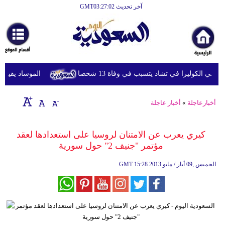
آخر تحديث GMT03:27:02
الرئيسية
أخبارعاجلة
رياضة
ي الكوليرا في تشاد يتسبب في وفاة 13 شخصا
الموساد يقيل مسؤو
ثقافة
إقتصاد
أخبارعاجلة
»
أخبار عاجلة
فن
كيري يعرب عن الامتنان لروسيا على استعدادها لعقد
وموسيقى
مؤتمر "جنيف 2" حول سورية
أزياء
15:28 2013 الخميس ,09 أيار / مايو
GMT
صحة
وتغذية
سياحة