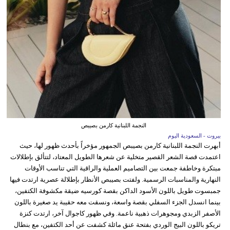
النجمة اللبنانية كارمن بصيبص
بيروت - السعودية اليوم
أبهرت النجمة اللبنانية كارمن بصيبص الجمهور مؤخراً بأحدث ظهور لها، حيث
اعتمدت قصة الشعر القصير متخلية عن شعرها الطويل المعتاد، لتتألق بإطلالات
مبتكرة وخاطفة جمعت بين التصاميم العملية والراقية التي تناسب الأوقات
النهارية والمناسبات الرسمية. ولفتت بصيبص الأنظار بإطلالة عصرية ارتدت فيها
جمبسوت طويل باللون الأسود الداكن بقصة كورسيه ضيقة مكشوفة الكتفين،
بينما انسدل الجزء السفلي بقصة واسعة، ونسقت معه حقيبة يد صغيرة باللون
الأصفر الزبدي ومجوهرات ذهبية ناعمة. وفي ظهور كاجوال آخر، ارتدت كنزة
تريكو باللون البيج الوردي بفتحة عنق مائلة كشفت عن أحد الكتفين، مع بنطال