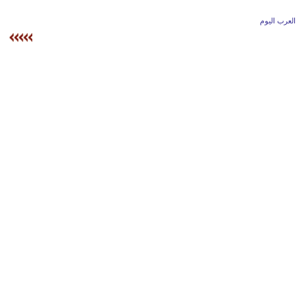
وسفر
العرب اليوم
ديكور
أخبار
إعلام
تعليم
مرأة
علوم
وتكنولوجيا
بيئة
مدوَّنات
أبراج