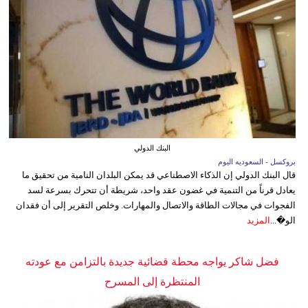
البنك الدولي
بروكسل - السعوديه اليوم
قال البنك الدولي إن الذكاء الاصطناعي قد يمكن البلدان النامية من تحقيق ما
يعادل قرناً من التنمية في غضون عقد واحد، شريطة أن تتحرك بسرعة لسد
الفجوات في مجالات الطاقة والاتصال والمهارات. وخلص التقرير إلى أن فقدان
الو�...
المزيد
فضل شاكر يواجه محطة قضائية جديدة بالتزامن مع عودته
المنتظرة إلى المسرح