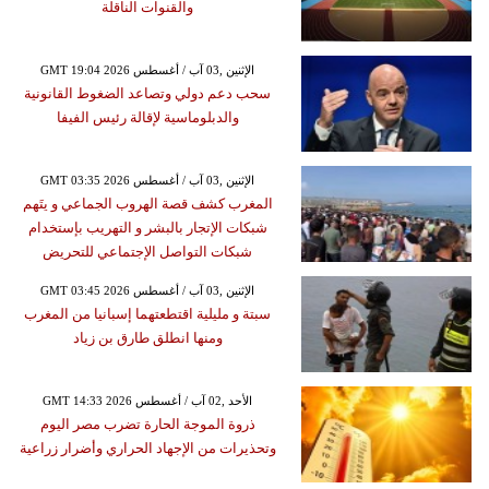
والقنوات الناقلة
GMT 19:04 2026 الإثنين ,03 آب / أغسطس
سحب دعم دولي وتصاعد الضغوط القانونية
والدبلوماسية لإقالة رئيس الفيفا
GMT 03:35 2026 الإثنين ,03 آب / أغسطس
المغرب كشف قصة الهروب الجماعي و يتَهم
شبكات الإتجار بالبشر و التهريب بإستخدام
شبكات التواصل الإجتماعي للتحريض
GMT 03:45 2026 الإثنين ,03 آب / أغسطس
سبتة و مليلية اقتطعتهما إسبانيا من المغرب
ومنها انطلق طارق بن زياد
GMT 14:33 2026 الأحد ,02 آب / أغسطس
ذروة الموجة الحارة تضرب مصر اليوم
وتحذيرات من الإجهاد الحراري وأضرار زراعية