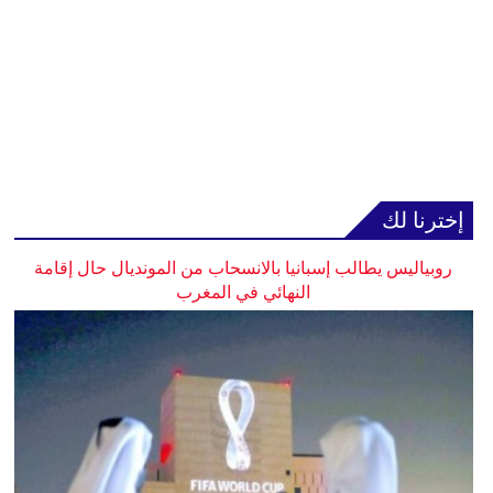
إخترنا لك
روبياليس يطالب إسبانيا بالانسحاب من المونديال حال إقامة
النهائي في المغرب