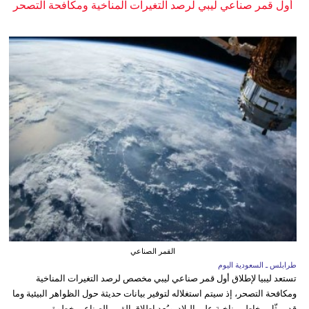
أول قمر صناعي ليبي لرصد التغيرات المناخية ومكافحة التصحر
القمر الصناعي
طرابلس ـ السعودية اليوم
تستعد ليبيا لإطلاق أول قمر صناعي ليبي مخصص لرصد التغيرات المناخية
ومكافحة التصحر، إذ سيتم استغلاله لتوفير بيانات حديثة حول الظواهر البيئية وما
قد يمثّل مخاطر مناخية على البلاد. ويُعد إطلاق القمر الصناعي خطوة