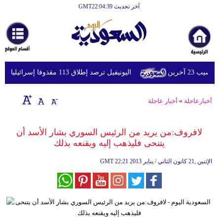
آخر تحديث GMT22:04:39
الرئيسية
أخبارعاجلة
رياضة
اليونيفيل ترصد إطلاق 113 مقذوفا إسرائيليا على لبنان خلال يوم واحد
ثقافة
إقتصاد
أخبارعاجلة
»
أخبار عاجلة
فن
لافروف:من يريد من الرئيس السوري بشار الأسد أن
وموسيقى
يتنحى فليذهب إليه ويقنعه بذلك
أزياء
22:21 2013 الإثنين ,21 كانون الثاني / يناير
GMT
صحة
وتغذية
سياحة