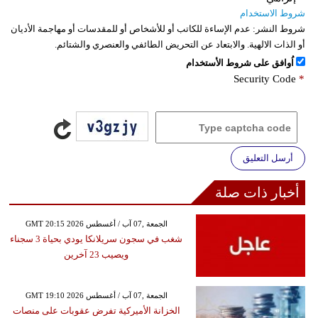
شروط الاستخدام
شروط النشر:
عدم الإساءة للكاتب أو للأشخاص أو للمقدسات أو مهاجمة الأديان
أو الذات الالهية. والابتعاد عن التحريض الطائفي والعنصري والشتائم.
اُوافق على شروط الأستخدام
Security Code
*
أرسل التعليق
أخبار ذات صلة
GMT 20:15 2026 الجمعة ,07 آب / أغسطس
شغب في سجون سريلانكا يودي بحياة 3 سجناء
ويصيب 23 آخرين
GMT 19:10 2026 الجمعة ,07 آب / أغسطس
الخزانة الأميركية تفرض عقوبات على منصات