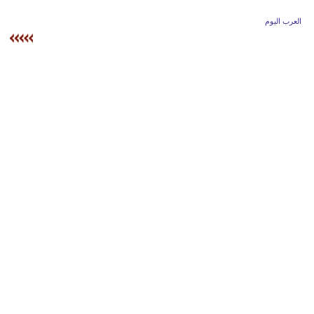
وسفر
العرب اليوم
ديكور
أخبار
إعلام
تعليم
مرأة
علوم
وتكنولوجيا
بيئة
مدوَّنات
أبراج