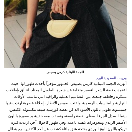
النجمة اللبنانية كارمن بصيبص
بيروت - السعودية اليوم
أبهرت النجمة اللبنانية كارمن بصيبص الجمهور مؤخراً بأحدث ظهور لها، حيث
اعتمدت قصة الشعر القصير متخلية عن شعرها الطويل المعتاد، لتتألق بإطلالات
مبتكرة وخاطفة جمعت بين التصاميم العملية والراقية التي تناسب الأوقات
النهارية والمناسبات الرسمية. ولفتت بصيبص الأنظار بإطلالة عصرية ارتدت فيها
جمبسوت طويل باللون الأسود الداكن بقصة كورسيه ضيقة مكشوفة الكتفين،
بينما انسدل الجزء السفلي بقصة واسعة، ونسقت معه حقيبة يد صغيرة باللون
الأصفر الزبدي ومجوهرات ذهبية ناعمة. وفي ظهور كاجوال آخر، ارتدت كنزة
تريكو باللون البيج الوردي بفتحة عنق مائلة كشفت عن أحد الكتفين، مع بنطال