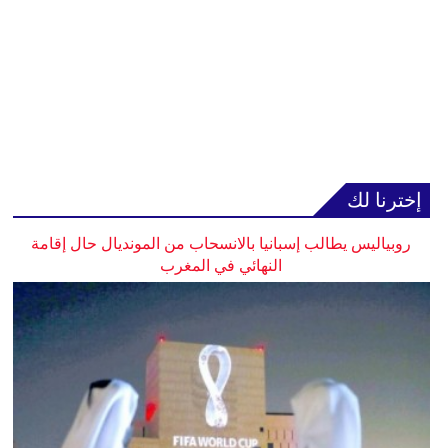
إخترنا لك
روبياليس يطالب إسبانيا بالانسحاب من المونديال حال إقامة
النهائي في المغرب