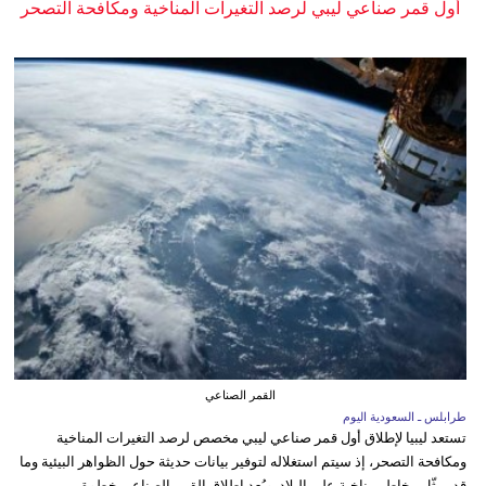
أول قمر صناعي ليبي لرصد التغيرات المناخية ومكافحة التصحر
القمر الصناعي
طرابلس ـ السعودية اليوم
تستعد ليبيا لإطلاق أول قمر صناعي ليبي مخصص لرصد التغيرات المناخية
ومكافحة التصحر، إذ سيتم استغلاله لتوفير بيانات حديثة حول الظواهر البيئية وما
قد يمثّل مخاطر مناخية على البلاد. ويُعد إطلاق القمر الصناعي خطوة