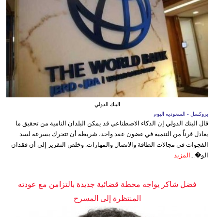
البنك الدولي
بروكسل - السعوديه اليوم
قال البنك الدولي إن الذكاء الاصطناعي قد يمكن البلدان النامية من تحقيق ما
يعادل قرناً من التنمية في غضون عقد واحد، شريطة أن تتحرك بسرعة لسد
الفجوات في مجالات الطاقة والاتصال والمهارات. وخلص التقرير إلى أن فقدان
الو�...
المزيد
فضل شاكر يواجه محطة قضائية جديدة بالتزامن مع عودته
المنتظرة إلى المسرح