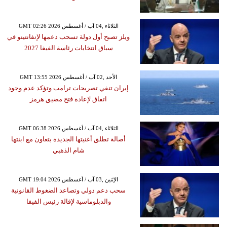
GMT 02:26 2026 الثلاثاء ,04 آب / أغسطس
ويلز تصبح أول دولة تسحب دعمها لإنفانتينو في
سباق انتخابات رئاسة الفيفا 2027
GMT 13:55 2026 الأحد ,02 آب / أغسطس
إيران تنفي تصريحات ترامب وتؤكد عدم وجود
اتفاق لإعادة فتح مضيق هرمز
GMT 06:38 2026 الثلاثاء ,04 آب / أغسطس
أصالة تطلق أغنيتها الجديدة بتعاون مع ابنتها
شام الذهبي
GMT 19:04 2026 الإثنين ,03 آب / أغسطس
سحب دعم دولي وتصاعد الضغوط القانونية
والدبلوماسية لإقالة رئيس الفيفا