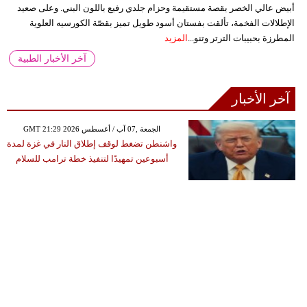
أبيض عالي الخصر بقصة مستقيمة وحزام جلدي رفيع باللون البني. وعلى صعيد
الإطلالات الفخمة، تألقت بفستان أسود طويل تميز بقصّة الكورسيه العلوية
المطرزة بحبيبات الترتر وتنو...
المزيد
آخر الأخبار الطبية
آخر الأخبار
GMT 21:29 2026 الجمعة ,07 آب / أغسطس
واشنطن تضغط لوقف إطلاق النار في غزة لمدة
أسبوعين تمهيدًا لتنفيذ خطة ترامب للسلام