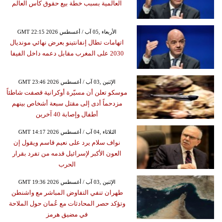
العالمية بسبب خطة بيع حقوق كأس العالم
GMT 22:15 2026 الأربعاء ,05 آب / أغسطس
اتهامات تطال إنفانتينو بعرض نهائي مونديال
2030 على المغرب مقابل دعمه داخل الفيفا
GMT 23:46 2026 الإثنين ,03 آب / أغسطس
موسكو تعلن أن مسيّرة أوكرانية قصفت شاطئاً
مزدحماً أدى إلى مقتل سبعة أشخاص بينهم
أطفال وإصابة 40 آخرين
GMT 14:17 2026 الثلاثاء ,04 آب / أغسطس
نواف سلام يرد على نعيم قاسم ويقول إن
العون الأكبر لإسرائيل قدمه من تفرد بقرار
الحرب
GMT 19:36 2026 الإثنين ,03 آب / أغسطس
طهران تنفي التفاوض المباشر مع واشنطن
وتؤكد حصر المحادثات مع عُمان حول الملاحة
في مضيق هرمز