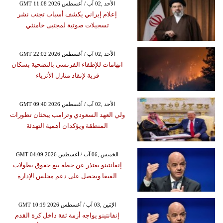
GMT 11:08 2026 الأحد ,02 آب / أغسطس
إعلام إيراني يكشف أسباب تجنب نشر
تسجيلات صوتية لمجتبى خامنئي
GMT 22:02 2026 الأحد ,02 آب / أغسطس
اتهامات للإطفاء الفرنسي بالتضحية بسكان
قرية لإنقاذ منازل الأثرياء
GMT 09:40 2026 الأحد ,02 آب / أغسطس
ولي العهد السعودي وترامب يبحثان تطورات
المنطقة ويؤكدان أهمية التهدئة
GMT 04:09 2026 الخميس ,06 آب / أغسطس
إنفانتينو يعتذر عن خطة بيع حقوق بطولات
الفيفا ويحصل على دعم مجلس الإدارة
GMT 10:19 2026 الإثنين ,03 آب / أغسطس
إنفانتينو يواجه أزمة ثقة داخل كرة القدم