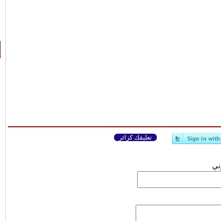
تعليقك كزائر
وني