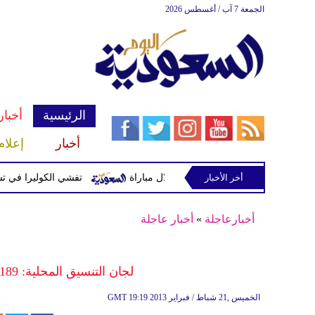
الجمعة 7 آب / أغسطس 2026
الرئيسية
أخبار
أخبار
إعلام
وتصيب 12 آخرين خلال مباراة
أخر الأخبار
تفشي الكوليرا في تشاد يتسبب في
أخبارعاجلة
»
أخبار عاجلة
لجان التنسيق المحلية: 189 قتيلاً برصاص قوات الأسد الخميس
19:19 2013 الخميس ,21 شباط / فبراير
GMT