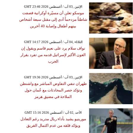
GMT 23:46 2026 الإثنين ,03 آب / أغسطس
موسكو تعلن أن مسيّرة أوكرانية قصفت
شاطئاً مزدحماً أدى إلى مقتل سبعة أشخاص
بينهم أطفال وإصابة 40 آخرين
GMT 14:17 2026 الثلاثاء ,04 آب / أغسطس
نواف سلام يرد على نعيم قاسم ويقول إن
العون الأكبر لإسرائيل قدمه من تفرد بقرار
الحرب
GMT 19:36 2026 الإثنين ,03 آب / أغسطس
طهران تنفي التفاوض المباشر مع واشنطن
وتؤكد حصر المحادثات مع عُمان حول
الملاحة في مضيق هرمز
GMT 15:16 2026 الأحد ,02 آب / أغسطس
مورينيو يشيد بأداء ريال مدريد رغم التعادل
ويؤكد قلقه من عدم اكتمال الفريق