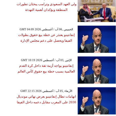
ولي العهد السعودي وترامب يبحثان تطورات
المنطقة ويؤكدان أهمية التهدئة
GMT 04:09 2026 الخميس ,06 آب / أغسطس
إنفانتينو يعتذر عن خطة بيع حقوق بطولات
الفيفا ويحصل على دعم مجلس الإدارة
GMT 10:19 2026 الإثنين ,03 آب / أغسطس
إنفانتينو يواجه أزمة ثقة داخل كرة القدم
العالمية بسبب خطة بيع حقوق كأس العالم
GMT 22:15 2026 الأربعاء ,05 آب / أغسطس
اتهامات تطال إنفانتينو بعرض نهائي مونديال
2030 على المغرب مقابل دعمه داخل الفيفا