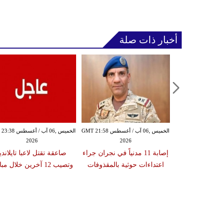
أخبار ذات صلة
الخميس ,06 آب / أغسطس GMT 20:58
الخميس ,06 آب / أغسطس GMT 21:58
الخميس ,06 آب / أغ
2026
2026
20
ة تعلن مقتل
إصابة 11 مدنياً في نجران جراء
صاعقة تقتل لاعبا تايلانديا
شخصين وإصابة 13 بانفجار
اعتداءات حوثية بالمقذوفات
وتصيب 12 آخرين خلال مباراة
رب دمشق