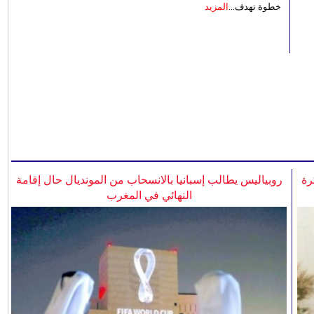
خطوة تهدف...
المزيد
رة
روبياليس يطالب إسبانيا بالانسحاب من المونديال حال إقامة
النهائي في المغرب