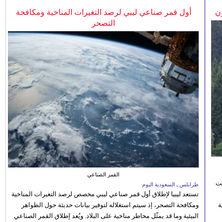
ن
أول قمر صناعي ليبي لرصد التغيرات المناخية ومكافحة
التصحر
القمر الصناعي
نت
طرابلس ـ السعودية اليوم
تستعد ليبيا لإطلاق أول قمر صناعي ليبي مخصص لرصد التغيرات المناخية
 رؤية
ومكافحة التصحر، إذ سيتم استغلاله لتوفير بيانات حديثة حول الظواهر
البيئية وما قد يمثّل مخاطر مناخية على البلاد. ويُعد إطلاق القمر الصناعي