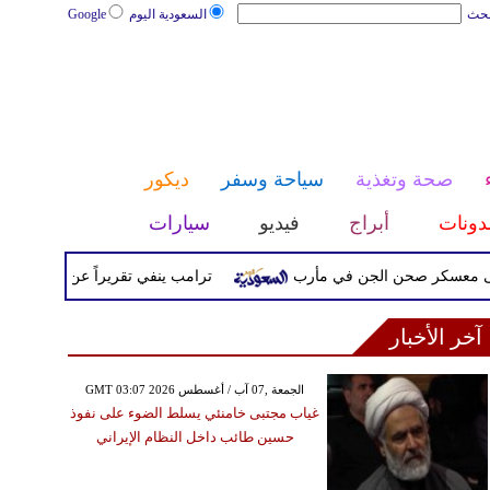
بحث
السعودية اليوم
Google
صحة وتغذية
سياحة وسفر
ديكور
دونات
أبراج
فيديو
سيارات
ر صحن الجن في مأرب
ترامب ينفي تقريراً عن خلافه مع هيجسي
آخر الأخبار
GMT 03:07 2026 الجمعة ,07 آب / أغسطس
غياب مجتبى خامنئي يسلط الضوء على نفوذ
حسين طائب داخل النظام الإيراني