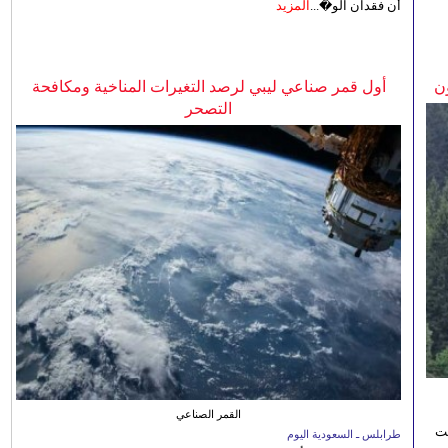
أن فقدان الو�...
المزيد
ن
أول قمر صناعي ليبي لرصد التغيرات المناخية ومكافحة
التصحر
القمر الصناعي
نت
طرابلس ـ السعودية اليوم