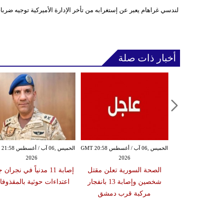
لندسي غراهام يعبر عن إستغرابه من تأخر الإدارة الأميركية توجيه ضر
أخبار ذات صلة
الخميس ,06 آب / أغسطس GMT 20:54
الخميس ,06 آب / أغسطس GMT 20:58
الخميس ,06 آب / أغ
2026
2026
20
ة تعلن إصابة
الصحة السورية تعلن مقتل
إصابة 11 مدنياً في نجران
نتا بعد عبوره
شخصين وإصابة 13 بانفجار
اعتداءات حوثية بالمقذوف
 في إسبانيا
مركبة قرب دمشق