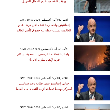
ويؤكد قلقه من عدم اكتمال الفريق
GMT 10:19 2026 الإثنين ,03 آب / أغسطس
إنفانتينو يواجه أزمة ثقة داخل كرة القدم
العالمية بسبب خطة بيع حقوق كأس العالم
GMT 22:02 2026 الأحد ,02 آب / أغسطس
اتهامات للإطفاء الفرنسي بالتضحية بسكان
قرية لإنقاذ منازل الأثرياء
GMT 09:05 2026 الثلاثاء ,04 آب / أغسطس
جياني إنفانتينو ينفي طلب دعم سياسي
أميركي وسط تصاعد أزمة الثقة داخل الفيفا
GMT 08:04 2026 الإثنين ,03 آب / أغسطس