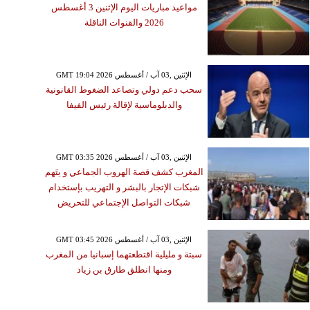
مواعيد مباريات اليوم الإثنين 3 أغسطس
2026 والقنوات الناقلة
GMT 19:04 2026 الإثنين ,03 آب / أغسطس
سحب دعم دولي وتصاعد الضغوط القانونية
والدبلوماسية لإقالة رئيس الفيفا
GMT 03:35 2026 الإثنين ,03 آب / أغسطس
المغرب كشف قصة الهروب الجماعي و يتَهم
شبكات الإتجار بالبشر و التهريب بإستخدام
شبكات التواصل الإجتماعي للتحريض
GMT 03:45 2026 الإثنين ,03 آب / أغسطس
سبتة و مليلية اقتطعتهما إسبانيا من المغرب
ومنها انطلق طارق بن زياد