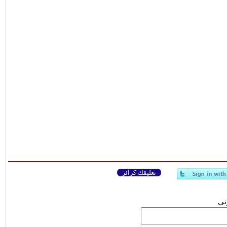
تعليقك كزائر
وني