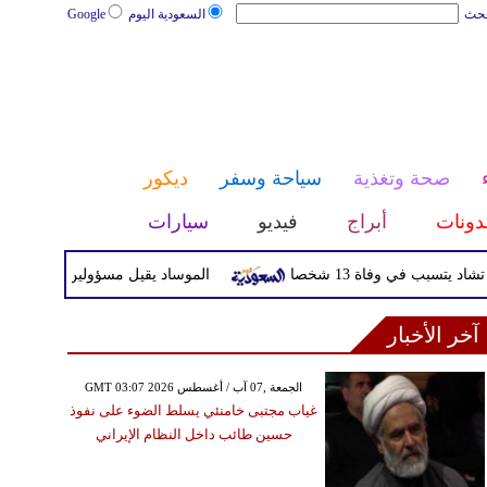
بحث
السعودية اليوم
Google
صحة وتغذية
سياحة وسفر
ديكور
دونات
أبراج
فيديو
سيارات
في وفاة 13 شخصا
الموساد يقيل مسؤولين بارزين بعد تعثر خ
آخر الأخبار
GMT 03:07 2026 الجمعة ,07 آب / أغسطس
غياب مجتبى خامنئي يسلط الضوء على نفوذ
حسين طائب داخل النظام الإيراني