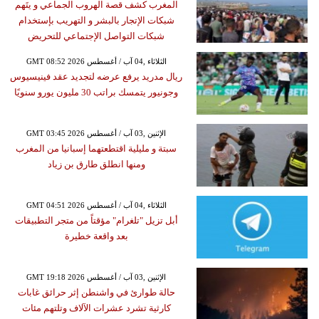
المغرب كشف قصة الهروب الجماعي و يتَهم
شبكات الإتجار بالبشر و التهريب بإستخدام
شبكات التواصل الإجتماعي للتحريض
GMT 08:52 2026 الثلاثاء ,04 آب / أغسطس
ريال مدريد يرفع عرضه لتجديد عقد فينيسيوس
وجونيور يتمسك براتب 30 مليون يورو سنويًا
GMT 03:45 2026 الإثنين ,03 آب / أغسطس
سبتة و مليلية اقتطعتهما إسبانيا من المغرب
ومنها انطلق طارق بن زياد
GMT 04:51 2026 الثلاثاء ,04 آب / أغسطس
أبل تزيل "تلغرام" مؤقتاً من متجر التطبيقات
بعد واقعة خطيرة
GMT 19:18 2026 الإثنين ,03 آب / أغسطس
حالة طوارئ في واشنطن إثر حرائق غابات
كارثية تشرد عشرات الآلاف وتلتهم مئات