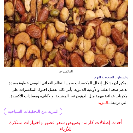
المكسرات
واشنطن ـ السعودية اليوم
يمكن أن يشكل إدخال المكسرات ضمن النظام الغذائي اليومي خطوة مفيدة
لدعم صحة القلب والأوعية الدموية. يأتي ذلك بفضل احتواء المكسرات على
مكونات غذائية مهمة مثل الدهون غير المشبعة، والألياف، ومضادات الأكسدة،
التي ترتبط...
المزيد
المزيد من التحقيقات السياحية
أحدث إطلالات كارمن بصيبص شعر قصير واختيارات مبتكرة
للأزياء