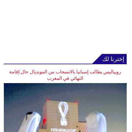
إخترنا لك
روبياليس يطالب إسبانيا بالانسحاب من المونديال حال إقامة
النهائي في المغرب