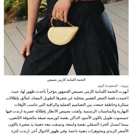
النجمة اللبنانية كارمن بصيبص
بيروت - السعودية اليوم
أبهرت النجمة اللبنانية كارمن بصيبص الجمهور مؤخراً بأحدث ظهور لها، حيث
اعتمدت قصة الشعر القصير متخلية عن شعرها الطويل المعتاد، لتتألق بإطلالات
مبتكرة وخاطفة جمعت بين التصاميم العملية والراقية التي تناسب الأوقات
النهارية والمناسبات الرسمية. ولفتت بصيبص الأنظار بإطلالة عصرية ارتدت فيها
جمبسوت طويل باللون الأسود الداكن بقصة كورسيه ضيقة مكشوفة الكتفين،
بينما انسدل الجزء السفلي بقصة واسعة، ونسقت معه حقيبة يد صغيرة باللون
الأصفر الزبدي ومجوهرات ذهبية ناعمة. وفي ظهور كاجوال آخر، ارتدت كنزة