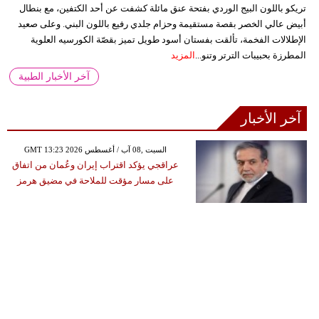
تريكو باللون البيج الوردي بفتحة عنق مائلة كشفت عن أحد الكتفين، مع بنطال
أبيض عالي الخصر بقصة مستقيمة وحزام جلدي رفيع باللون البني. وعلى صعيد
الإطلالات الفخمة، تألقت بفستان أسود طويل تميز بقصّة الكورسيه العلوية
المطرزة بحبيبات الترتر وتنو...
المزيد
آخر الأخبار الطبية
آخر الأخبار
GMT 13:23 2026 السبت ,08 آب / أغسطس
عراقجي يؤكد اقتراب إيران وعُمان من اتفاق
على مسار مؤقت للملاحة في مضيق هرمز