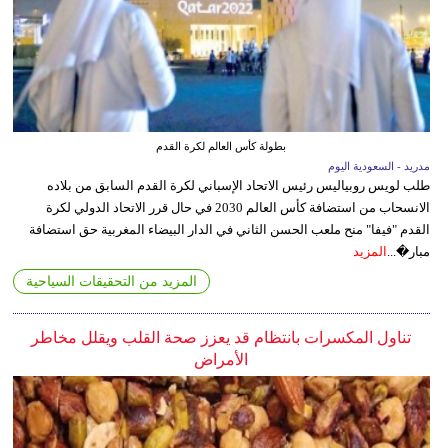
بطولة كأس العالم لكرة القدم
مدريد - السعودية اليوم
طلب لويس روبياليس رئيس الاتحاد الإسباني لكرة القدم السابق من بلاده
الانسحاب من استضافة كأس العالم 2030 في حال قرر الاتحاد الدولي لكرة
القدم "فيفا" منح ملعب الحسن الثاني في الدار البيضاء المغربية حق استضافة
مبار�...
المزيد
المزيد من التحقيقات السياحية
تناول المكسرات بانتظام قد يعزز صحة القلب ويقلل مخاطر
الأمراض