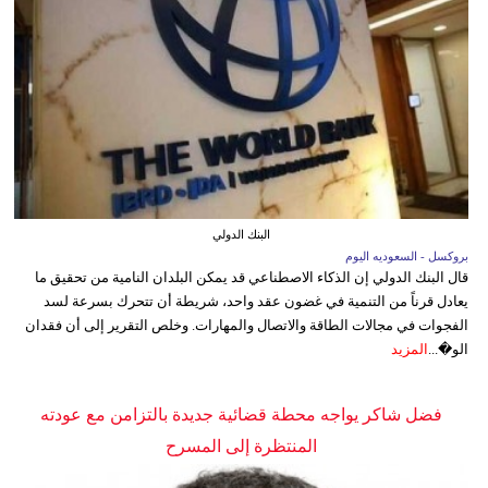
البنك الدولي
بروكسل - السعوديه اليوم
قال البنك الدولي إن الذكاء الاصطناعي قد يمكن البلدان النامية من تحقيق ما
يعادل قرناً من التنمية في غضون عقد واحد، شريطة أن تتحرك بسرعة لسد
الفجوات في مجالات الطاقة والاتصال والمهارات. وخلص التقرير إلى أن فقدان
الو�...
المزيد
فضل شاكر يواجه محطة قضائية جديدة بالتزامن مع عودته
المنتظرة إلى المسرح