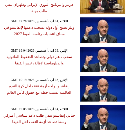
هرمز والبرنامج النووي الإيراني وطهران تنفي
طلب مهلة
GMT 02:26 2026 الثلاثاء ,04 آب / أغسطس
ويلز تصبح أول دولة تسحب دعمها لإنفانتينو في
سباق انتخابات رئاسة الفيفا 2027
GMT 19:04 2026 الإثنين ,03 آب / أغسطس
سحب دعم دولي وتصاعد الضغوط القانونية
والدبلوماسية لإقالة رئيس الفيفا
GMT 10:19 2026 الإثنين ,03 آب / أغسطس
إنفانتينو يواجه أزمة ثقة داخل كرة القدم
العالمية بسبب خطة بيع حقوق كأس العالم
GMT 09:05 2026 الثلاثاء ,04 آب / أغسطس
جياني إنفانتينو ينفي طلب دعم سياسي أميركي
وسط تصاعد أزمة الثقة داخل الفيفا