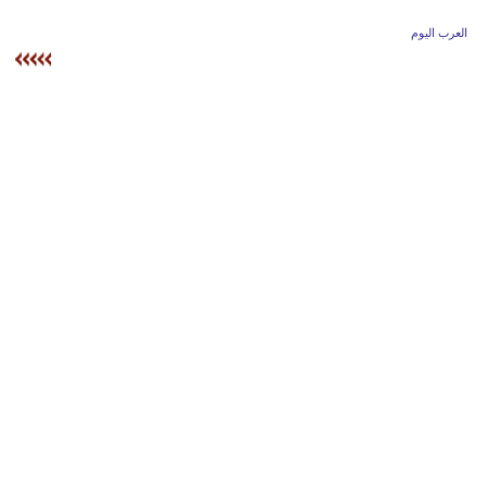
وسفر
العرب اليوم
ديكور
أخبار
إعلام
تعليم
مرأة
علوم
وتكنولوجيا
بيئة
مدوَّنات
أبراج