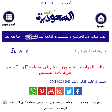
آخر تحديث GMT18:21:31
الرئيسية
أخبارعاجلة
رياضة
نفيذ عملية ضد الحوثيين والميليشيات التابعة لهم
صاعقة تقتل لاعبا تايلانديا و
ثقافة
إقتصاد
أخبارعاجلة
»
أخبار عاجلة
فن
مئات المواطنين ينصبون الخيام في منطقة "إي 1" بإسم
وموسيقى
قرية باب الشمس
أزياء
09:03 2013 الجمعة ,11 كانون الثاني / يناير
GMT
صحة
وتغذية
سياحة