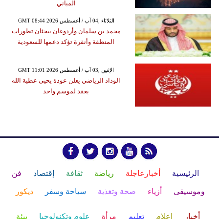
المباني
GMT 08:44 2026 الثلاثاء ,04 آب / أغسطس
محمد بن سلمان وأردوغان يبحثان تطورات
المنطقة وأنقرة تؤكد دعمها للسعودية
GMT 11:01 2026 الإثنين ,03 آب / أغسطس
الوداد الرياضي يعلن عودة يحيى عطية الله
بعقد لموسم واحد
الرئيسية
أخبارعاجلة
رياضة
ثقافة
إقتصاد
فن
وموسيقى
أزياء
صحة وتغذية
سياحة وسفر
ديكور
أخبار
إعلام
تعليم
مرأة
علوم وتكنولوجيا
بيئة