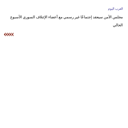
وسفر
العرب اليوم
ديكور
مجلس الأمن سيعقد إجتماعًا غير رسمي مع أعضاء الإئتلاف السوري الأسبوع
الحالي
أخبار
إعلام
تعليم
مرأة
علوم
وتكنولوجيا
بيئة
مدوَّنات
أبراج