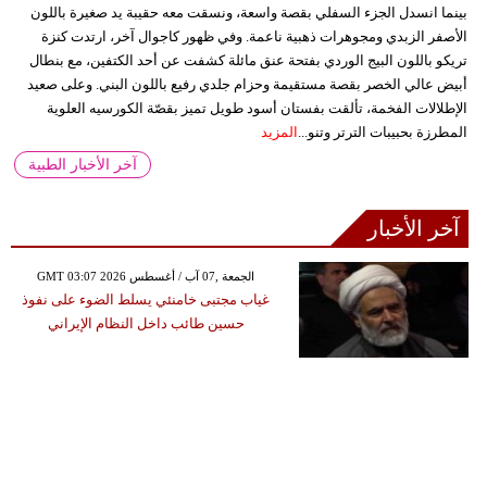
بينما انسدل الجزء السفلي بقصة واسعة، ونسقت معه حقيبة يد صغيرة باللون
الأصفر الزبدي ومجوهرات ذهبية ناعمة. وفي ظهور كاجوال آخر، ارتدت كنزة
تريكو باللون البيج الوردي بفتحة عنق مائلة كشفت عن أحد الكتفين، مع بنطال
أبيض عالي الخصر بقصة مستقيمة وحزام جلدي رفيع باللون البني. وعلى صعيد
الإطلالات الفخمة، تألقت بفستان أسود طويل تميز بقصّة الكورسيه العلوية
المطرزة بحبيبات الترتر وتنو...
المزيد
آخر الأخبار الطبية
آخر الأخبار
GMT 03:07 2026 الجمعة ,07 آب / أغسطس
غياب مجتبى خامنئي يسلط الضوء على نفوذ
حسين طائب داخل النظام الإيراني