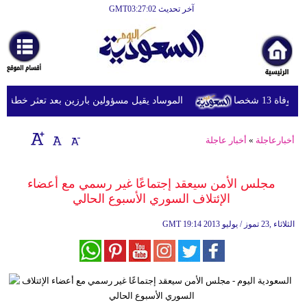
آخر تحديث GMT03:27:02
الرئيسية
أخبارعاجلة
رياضة
 شخصا
الموساد يقيل مسؤولين بارزين بعد تعثر خطة مزعومة
ثقافة
إقتصاد
أخبارعاجلة
»
أخبار عاجلة
فن
مجلس الأمن سيعقد إجتماعًا غير رسمي مع أعضاء
وموسيقى
الإئتلاف السوري الأسبوع الحالي
أزياء
19:14 2013 الثلاثاء ,23 تموز / يوليو
GMT
صحة
وتغذية
سياحة