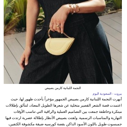
النجمة اللبنانية كارمن بصيبص
بيروت - السعودية اليوم
أبهرت النجمة اللبنانية كارمن بصيبص الجمهور مؤخراً بأحدث ظهور لها، حيث
اعتمدت قصة الشعر القصير متخلية عن شعرها الطويل المعتاد، لتتألق بإطلالات
مبتكرة وخاطفة جمعت بين التصاميم العملية والراقية التي تناسب الأوقات
النهارية والمناسبات الرسمية. ولفتت بصيبص الأنظار بإطلالة عصرية ارتدت فيها
جمبسوت طويل باللون الأسود الداكن بقصة كورسيه ضيقة مكشوفة الكتفين،