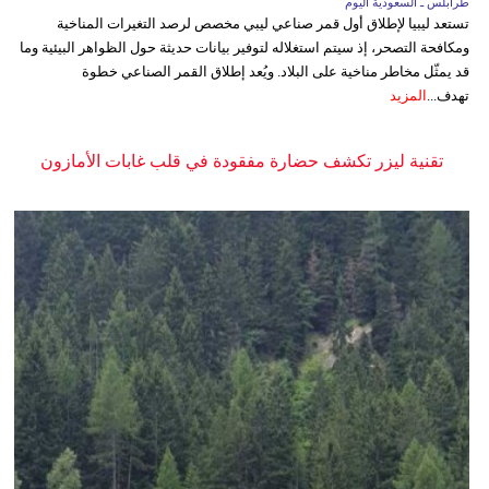
طرابلس ـ السعودية اليوم
تستعد ليبيا لإطلاق أول قمر صناعي ليبي مخصص لرصد التغيرات المناخية
ومكافحة التصحر، إذ سيتم استغلاله لتوفير بيانات حديثة حول الظواهر البيئية وما
قد يمثّل مخاطر مناخية على البلاد. ويُعد إطلاق القمر الصناعي خطوة
تهدف...
المزيد
تقنية ليزر تكشف حضارة مفقودة في قلب غابات الأمازون