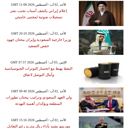
GMT 11:08 2026 الأحد ,02 آب / أغسطس
إعلام إيراني يكشف أسباب تجنب نشر
تسجيلات صوتية لمجتبى خامنئي
GMT 20:19 2026 الأحد ,02 آب / أغسطس
وزيرا خارجية السعودية وإيران يبحثان جهود
خفض التصعيد
GMT 07:57 2026 الإثنين ,03 آب / أغسطس
النفط يهبط مع انحسار التوترات الجيوسياسية
وآمال التوصل لاتفاق
GMT 09:40 2026 الأحد ,02 آب / أغسطس
ولي العهد السعودي وترامب يبحثان تطورات
المنطقة ويؤكدان أهمية التهدئة
GMT 15:16 2026 الأحد ,02 آب / أغسطس
مورينيو يشيد بأداء ريال مدريد رغم التعادل