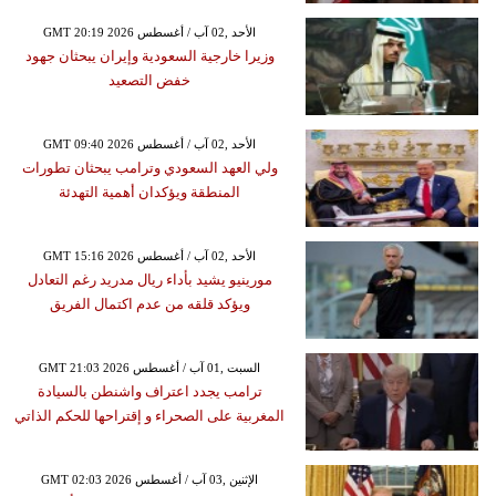
GMT 20:19 2026 الأحد ,02 آب / أغسطس
وزيرا خارجية السعودية وإيران يبحثان جهود
خفض التصعيد
GMT 09:40 2026 الأحد ,02 آب / أغسطس
ولي العهد السعودي وترامب يبحثان تطورات
المنطقة ويؤكدان أهمية التهدئة
GMT 15:16 2026 الأحد ,02 آب / أغسطس
مورينيو يشيد بأداء ريال مدريد رغم التعادل
ويؤكد قلقه من عدم اكتمال الفريق
GMT 21:03 2026 السبت ,01 آب / أغسطس
ترامب يجدد اعتراف واشنطن بالسيادة
المغربية على الصحراء و إقتراحها للحكم الذاتي
GMT 02:03 2026 الإثنين ,03 آب / أغسطس