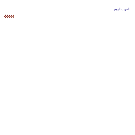
وسفر
العرب اليوم
ديكور
أخبار
إعلام
تعليم
مرأة
علوم
وتكنولوجيا
بيئة
مدوَّنات
أبراج