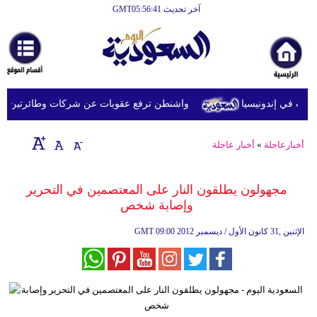
آخر تحديث GMT05:56:41
الرئيسية
أخبارعاجلة
رياضة
ت في إندونيسيا
واشنطن ترفع عقوبات عن شركات وطائرتين على صل
ثقافة
إقتصاد
أخبارعاجلة
»
أخبار عاجلة
فن
مجهولون يطلقون النار على المعتصمين في التحرير
وموسيقى
وإصابة شخص
أزياء
09:00 2012 الإثنين ,31 كانون الأول / ديسمبر
GMT
صحة
وتغذية
سياحة