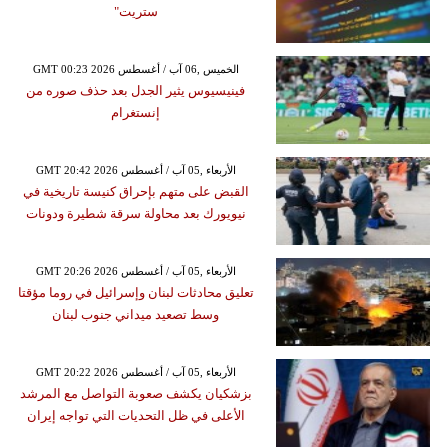
ستريت"
GMT 00:23 2026 الخميس ,06 آب / أغسطس
فينيسيوس يثير الجدل بعد حذف صوره من
إنستغرام
GMT 20:42 2026 الأربعاء ,05 آب / أغسطس
القبض على متهم بإحراق كنيسة تاريخية في
نيويورك بعد محاولة سرقة شطيرة ودونات
GMT 20:26 2026 الأربعاء ,05 آب / أغسطس
تعليق محادثات لبنان وإسرائيل في روما مؤقتا
وسط تصعيد ميداني جنوب لبنان
GMT 20:22 2026 الأربعاء ,05 آب / أغسطس
بزشكيان يكشف صعوبة التواصل مع المرشد
الأعلى في ظل التحديات التي تواجه إيران