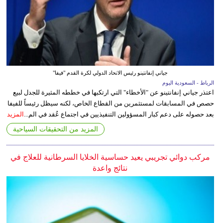
جياني إنفانتينو رئيس الاتحاد الدولي لكرة القدم "فيفا"
الرباط - السعودية اليوم
اعتذر جياني إنفانتينو عن "الأخطاء" التي ارتكبها في خططه المثيرة للجدل لبيع
حصص في المسابقات لمستثمرين من القطاع الخاص، لكنه سيظل رئيساً للفيفا
بعد حصوله على دعم كبار المسؤولين التنفيذيين في اجتماع عُقد في الم...
المزيد
المزيد من التحقيقات السياحية
مركب دوائي تجريبي يعيد حساسية الخلايا السرطانية للعلاج في
نتائج واعدة