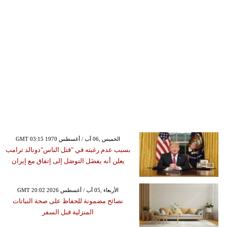
GMT 03:15 1970 الخميس ,06 آب / أغسطس
بسبب عدم رغبته في "قتل الناس"دونالد ترامب
يعلن أنه يفضَل التوصَل إلى إتفاق مع إيران
GMT 20:02 2026 الأربعاء ,05 آب / أغسطس
نصائح مضمونة للحفاظ على صحة النباتات
المنزلية قبل السفر