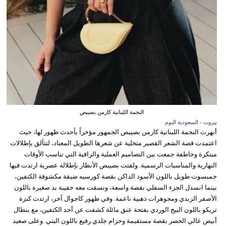
النجمة اللبنانية كارمن بصيبص
بيروت - السعودية اليوم
أبهرت النجمة اللبنانية كارمن بصيبص الجمهور مؤخراً بأحدث ظهور لها، حيث
اعتمدت قصة الشعر القصير متخلية عن شعرها الطويل المعتاد، لتتألق بإطلالات
مبتكرة وخاطفة جمعت بين التصاميم العملية والراقية التي تناسب الأوقات
النهارية والمناسبات الرسمية. ولفتت بصيبص الأنظار بإطلالة عصرية ارتدت فيها
جمبسوت طويل باللون الأسود الداكن بقصة كورسيه ضيقة مكشوفة الكتفين،
بينما انسدل الجزء السفلي بقصة واسعة، ونسقت معه حقيبة يد صغيرة باللون
الأصفر الزبدي ومجوهرات ذهبية ناعمة. وفي ظهور كاجوال آخر، ارتدت كنزة
تريكو باللون البيج الوردي بفتحة عنق مائلة كشفت عن أحد الكتفين، مع بنطال
أبيض عالي الخصر بقصة مستقيمة وحزام جلدي رفيع باللون البني. وعلى صعيد