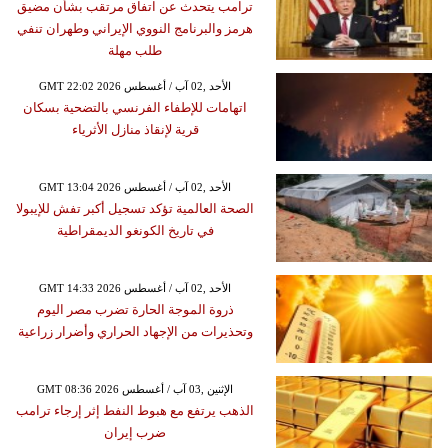
ترامب يتحدث عن اتفاق مرتقب بشأن مضيق
هرمز والبرنامج النووي الإيراني وطهران تنفي
طلب مهلة
GMT 22:02 2026 الأحد ,02 آب / أغسطس
اتهامات للإطفاء الفرنسي بالتضحية بسكان
قرية لإنقاذ منازل الأثرياء
GMT 13:04 2026 الأحد ,02 آب / أغسطس
الصحة العالمية تؤكد تسجيل أكبر تفش للإيبولا
في تاريخ الكونغو الديمقراطية
GMT 14:33 2026 الأحد ,02 آب / أغسطس
ذروة الموجة الحارة تضرب مصر اليوم
وتحذيرات من الإجهاد الحراري وأضرار زراعية
GMT 08:36 2026 الإثنين ,03 آب / أغسطس
الذهب يرتفع مع هبوط النفط إثر إرجاء ترامب
ضرب إيران