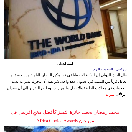
البنك الدولي
بروكسل - السعوديه اليوم
قال البنك الدولي إن الذكاء الاصطناعي قد يمكن البلدان النامية من تحقيق ما
يعادل قرناً من التنمية في غضون عقد واحد، شريطة أن تتحرك بسرعة لسد
الفجوات في مجالات الطاقة والاتصال والمهارات. وخلص التقرير إلى أن فقدان
الو�...
المزيد
محمد رمضان يحصد جائزة التميز كأفضل مغنٍ أفريقي في
مهرجان Africa Choice Awards