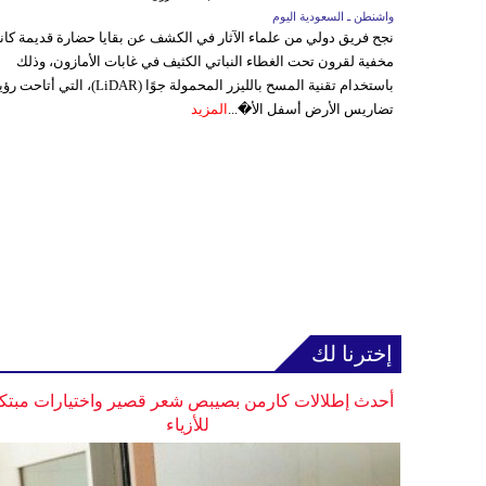
واشنطن ـ السعودية اليوم
نجح فريق دولي من علماء الآثار في الكشف عن بقايا حضارة قديمة كا
مخفية لقرون تحت الغطاء النباتي الكثيف في غابات الأمازون، وذلك
باستخدام تقنية المسح بالليزر المحمولة جوًا (LiDAR)، التي أتاحت
تضاريس الأرض أسفل الأ�...
المزيد
إخترنا لك
أحدث إطلالات كارمن بصيبص شعر قصير واختيارات مبتك
للأزياء