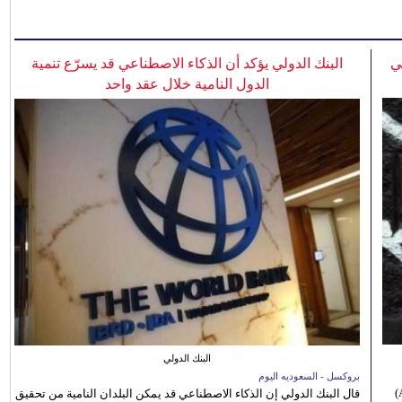
ي
البنك الدولي يؤكد أن الذكاء الاصطناعي قد يسرّع تنمية
الدول النامية خلال عقد واحد
البنك الدولي
بروكسل - السعوديه اليوم
أعلنت إدارة مهرجان الموسيقى بجنوب أفريقيا (Africa Choice Awards)
قال البنك الدولي إن الذكاء الاصطناعي قد يمكن البلدان النامية من تحقيق