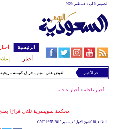
الخميس 6 آب / أغسطس 2026
الرئيسية
أخبار
أخبار
إعلام
 ميداني جنوب لبنان
أخر الأخبار
القبض على متهم بإحراق كنيسة تاريخية في ني
أخبارعاجلة
»
أخبار عاجلة
محكمة سويسرية تلغي قرارًا يمن
16:55 2012 الثلاثاء ,18 كانون الأول / ديسمبر
GMT