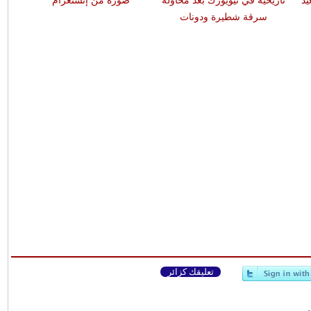
د
تاريخية في نيويورك بعد محاولة
صوره من إنستغرام
سرقة شطيرة ودونات
تعليقك كزائر