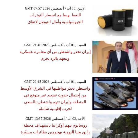
GMT 07:57 2026 الإثنين ,03 آب / أغسطس
النفط يهبط مع انحسار التوترات
الجيوسياسية وآمال التوصل لاتفاق
GMT 21:46 2026 السبت ,01 آب / أغسطس
إيران تحذر واشنطن من أي مغامرة عسكرية
وتتعهد بالرد بحزم
GMT 20:15 2026 السبت ,01 آب / أغسطس
واشنطن تحذَر مواطنيها في الشرق الأوسط
من إحتمال حدوث تصعيد غير متوقع في
المنطقة وإيران تتهم واشنطن بالسعي
لحرب إقليمية شاملة
GMT 13:37 2026 الأحد ,02 آب / أغسطس
روساتوم تتهم أوكرانيا باستهداف محطة
زابوريجيا النووية بهجومين بطائرات مسيّرة