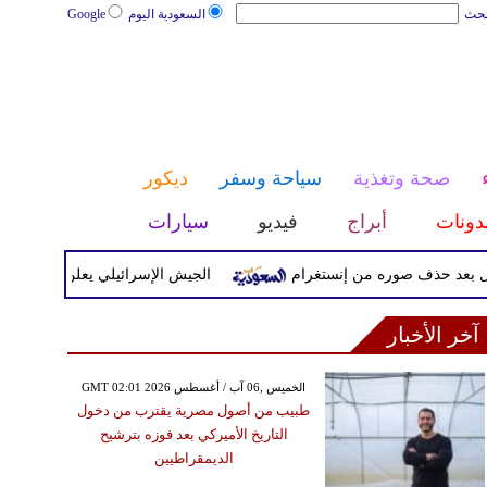
بحث
السعودية اليوم
Google
صحة وتغذية
سياحة وسفر
ديكور
دونات
أبراج
فيديو
سيارات
حذف صوره من إنستغرام
الجيش الإسرائيلي يعلن بدء موجة هجمات 
آخر الأخبار
GMT 02:01 2026 الخميس ,06 آب / أغسطس
طبيب من أصول مصرية يقترب من دخول
التاريخ الأميركي بعد فوزه بترشيح
الديمقراطيين