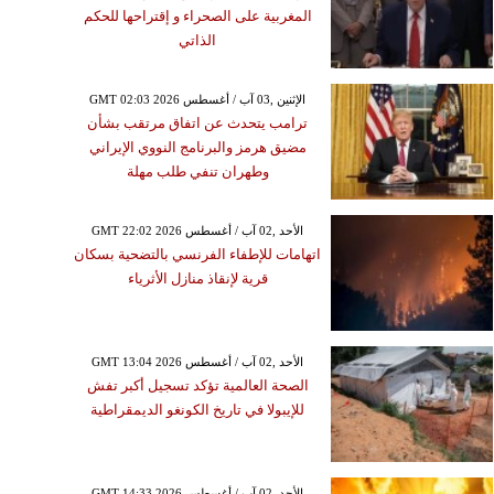
المغربية على الصحراء و إقتراحها للحكم
الذاتي
GMT 02:03 2026 الإثنين ,03 آب / أغسطس
ترامب يتحدث عن اتفاق مرتقب بشأن
مضيق هرمز والبرنامج النووي الإيراني
وطهران تنفي طلب مهلة
GMT 22:02 2026 الأحد ,02 آب / أغسطس
اتهامات للإطفاء الفرنسي بالتضحية بسكان
قرية لإنقاذ منازل الأثرياء
GMT 13:04 2026 الأحد ,02 آب / أغسطس
الصحة العالمية تؤكد تسجيل أكبر تفش
للإيبولا في تاريخ الكونغو الديمقراطية
GMT 14:33 2026 الأحد ,02 آب / أغسطس