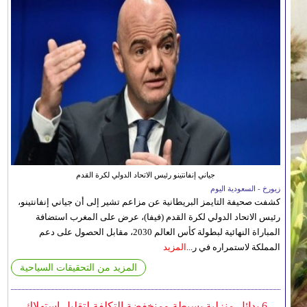
جياني إنفانتينو رئيس الاتحاد الدولي لكرة القدم
زيورخ - السعودية اليوم
كشفت صحيفة التايمز البريطانية عن مزاعم تشير إلى أن جياني إنفانتينو،
رئيس الاتحاد الدولي لكرة القدم (فيفا)، عرض على المغرب استضافة
المباراة النهائية لبطولة كأس العالم 2030، مقابل الحصول على دعم
المملكة لاستمراره في ر...
المزيد
المزيد من التحقيقات السياحية
6 بدائل منزلية بسيطة ومنخفضة التكلفة لتقليل استهلاك