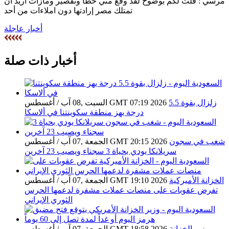
مرسي : قلت لكم بوضوح لقد وقع مني خطأ وتقصير ومازات أريد أن
تمتلك مصر إرادتها دون املاءات من أحد‏
أخبار عاجلة
أخبار ذات صلة
زلزال بقوة 5.5
السبت ,08 آب / أغسطس GMT 07:19 2026
درجة يهز منطقة سكوينتنا في ألاسكا
شغب في سجون
الجمعة ,07 آب / أغسطس GMT 20:15 2026
سريلانكا يودي بحياة 3 سجناء ويصيب 23 آخرين
الخزانة الأميركية
الجمعة ,07 آب / أغسطس GMT 19:10 2026
تفرض عقوبات على منصات عملات مشفرة لدعمها الحرس
الثوري الإيراني
وزير الخزانة
الجمعة ,07 آب / أغسطس GMT 18:58 2026