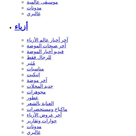
موسيقى عالمية
مدونات
غاليري
أزياء
آخر أخبار عالم الأزياء
آخر صيحات الموضة
فيديو أخبار الموضة
للرجال فقط
مُثير
مناسبات
إتيكيت
آخر موضة
جديد المحلات
مجوهرات
عطور
العناية بالشعر
ماكياج ومستحضرات
أخر عروض الأزياء
حوارات وتقارير
مدونات
غاليري