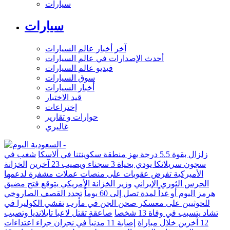
سيارات
سيارات
آخر أخبار عالم السيارات
أحدث الإصدارات في عالم السيارات
فيديو عالم السيارات
سوق السيارات
أخبار السيارات
قيد الاختبار
إختراعات
حوارات و تقارير
غاليري
زلزال بقوة 5.5 درجة يهز منطقة سكوينتنا في ألاسكا
شغب في
سجون سريلانكا يودي بحياة 3 سجناء ويصيب 23 آخرين
الخزانة
الأميركية تفرض عقوبات على منصات عملات مشفرة لدعمها
الحرس الثوري الإيراني
وزير الخزانة الأمريكي يتوقع فتح مضيق
هرمز اليوم أو غداً لمدة تصل إلى 60 يوماً
تجدد القصف الصاروخي
للحوثيين على معسكر صحن الجن في مأرب
تفشي الكوليرا في
تشاد يتسبب في وفاة 13 شخصا
صاعقة تقتل لاعبا تايلانديا وتصيب
12 آخرين خلال مباراة
إصابة 11 مدنياً في نجران جراء اعتداءات