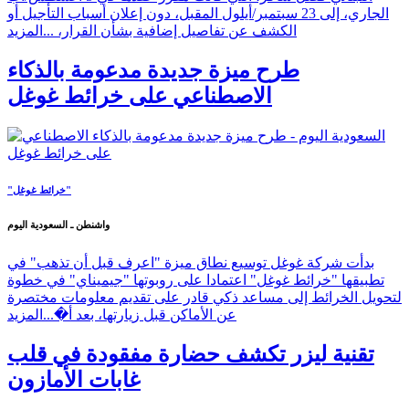
الجاري، إلى 23 سبتمبر/أيلول المقبل، دون إعلان أسباب التأجيل أو
الكشف عن تفاصيل إضافية بشأن القرار، ...
المزيد
طرح ميزة جديدة مدعومة بالذكاء
الاصطناعي على خرائط غوغل
"خرائط غوغل"
واشنطن ـ السعودية اليوم
بدأت شركة غوغل توسيع نطاق ميزة "اعرف قبل أن تذهب" في
تطبيقها "خرائط غوغل" اعتمادا على روبوتها "جيميناي" في خطوة
لتحويل الخرائط إلى مساعد ذكي قادر على تقديم معلومات مختصرة
عن الأماكن قبل زيارتها، بعد أ�...
المزيد
تقنية ليزر تكشف حضارة مفقودة في قلب
غابات الأمازون