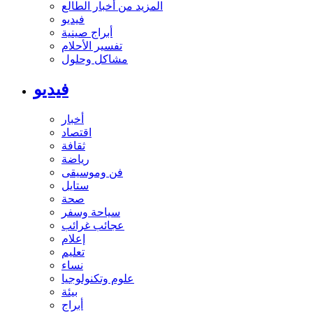
المزيد من أخبار الطالع
فيديو
أبراج صينية
تفسير الأحلام
مشاكل وحلول
فيديو
أخبار
اقتصاد
ثقافة
رياضة
فن وموسيقى
ستايل
صحة
سياحة وسفر
عجائب غرائب
إعلام
تعليم
نساء
علوم وتكنولوجيا
بيئة
أبراج