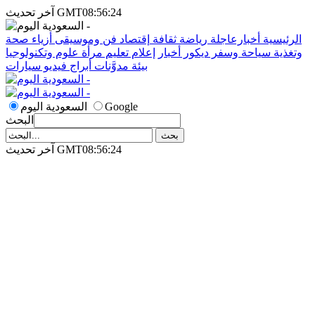
آخر تحديث GMT08:56:24
الرئيسية
أخبارعاجلة
رياضة
ثقافة
إقتصاد
فن وموسيقى
أزياء
صحة
وتغذية
سياحة وسفر
ديكور
أخبار
إعلام
تعليم
مرأة
علوم وتكنولوجيا
بيئة
مدوَّنات
أبراج
فيديو
سيارات
Google
السعودية اليوم
البحث
آخر تحديث GMT08:56:24