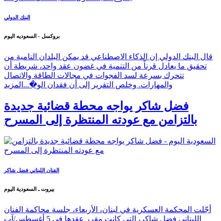
البنك الدولي
بروكسل - السعوديه اليوم
قال البنك الدولي إن الذكاء الاصطناعي قد يمكن البلدان النامية من
تحقيق ما يعادل قرناً من التنمية في غضون عقد واحد، شريطة أن
تتحرك بسرعة لسد الفجوات في مجالات الطاقة والاتصال
والمهارات. وخلص التقرير إلى أن فقدان الو�...
المزيد
فضل شاكر يواجه محطة قضائية جديدة
بالتزامن مع عودته المنتظرة إلى المسرح
الفنان اللبناني فضل شاكر
بيروت ـ السعودية اليوم
أجّلت المحكمة العسكرية في لبنان، الأربعاء، جلسة محاكمة الفنان
اللبناني فضل شاكر، التي كانت مقرر عقدها في 5 أغسطس/آب