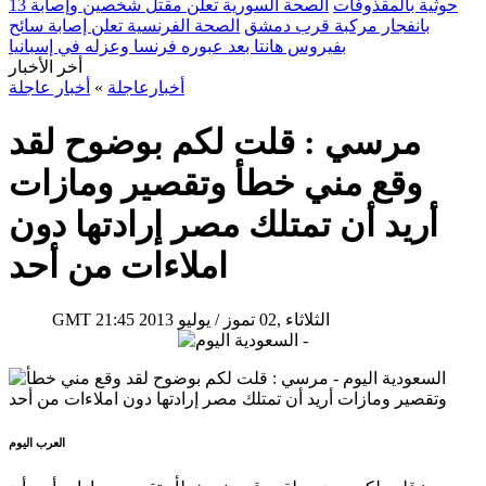
حوثية بالمقذوفات
الصحة السورية تعلن مقتل شخصين وإصابة 13
بانفجار مركبة قرب دمشق
الصحة الفرنسية تعلن إصابة سائح
بفيروس هانتا بعد عبوره فرنسا وعزله في إسبانيا
أخر الأخبار
أخبارعاجلة
»
أخبار عاجلة
مرسي : قلت لكم بوضوح لقد
وقع مني خطأ وتقصير ومازات
أريد أن تمتلك مصر إرادتها دون
املاءات من أحد‏
21:45 2013 الثلاثاء ,02 تموز / يوليو
GMT
العرب اليوم