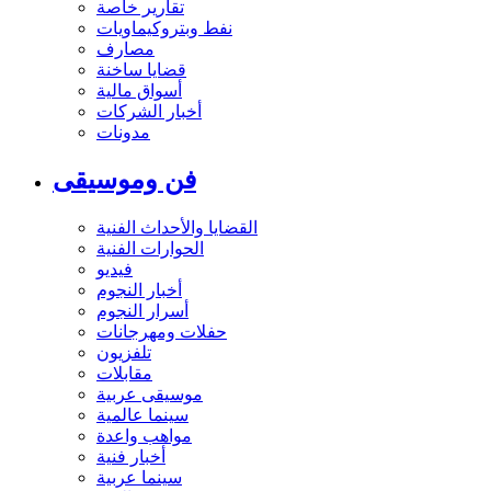
تقارير خاصة
نفط وبتروكيماويات
مصارف
قضايا ساخنة
أسواق مالية
أخبار الشركات
مدونات
فن وموسيقى
القضايا والأحداث الفنية
الحوارات الفنية
فيديو
أخبار النجوم
أسرار النجوم
حفلات ومهرجانات
تلفزيون
مقابلات
موسيقى عربية
سينما عالمية
مواهب واعدة
أخبار فنية
سينما عربية