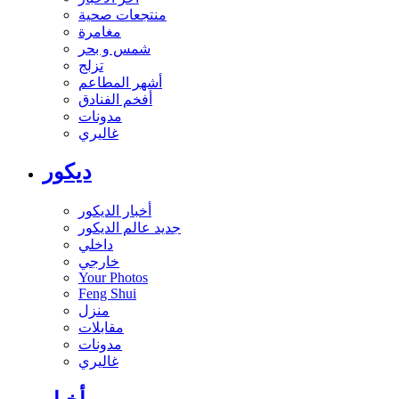
منتجعات صحية
مغامرة
شمس و بحر
تزلج
أشهر المطاعم
أفخم الفنادق
مدونات
غاليري
ديكور
أخبار الديكور
جديد عالم الديكور
داخلي
خارجي
Your Photos
Feng Shui
منزل
مقابلات
مدونات
غاليري