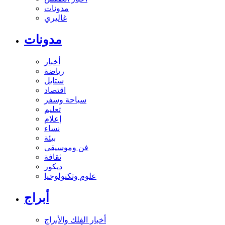
مدونات
غاليري
مدونات
أخبار
رياضة
ستايل
اقتصاد
سياحة وسفر
تعليم
إعلام
نساء
بيئة
فن وموسيقى
ثقافة
ديكور
علوم وتكنولوجيا
أبراج
أخبار الفلك والأبراج