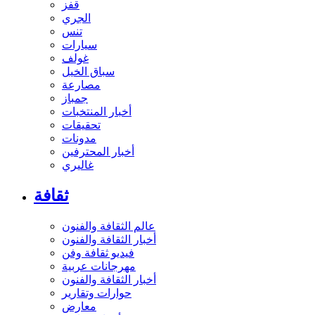
قفز
الجري
تنس
سيارات
غولف
سباق الخيل
مصارعة
جمباز
أخبار المنتخبات
تحقيقات
مدونات
أخبار المحترفين
غاليري
ثقافة
عالم الثقافة والفنون
أخبار الثقافة والفنون
فيديو ثقافة وفن
مهرجانات عربية
أخبار الثقافة والفنون
حوارات وتقارير
معارض