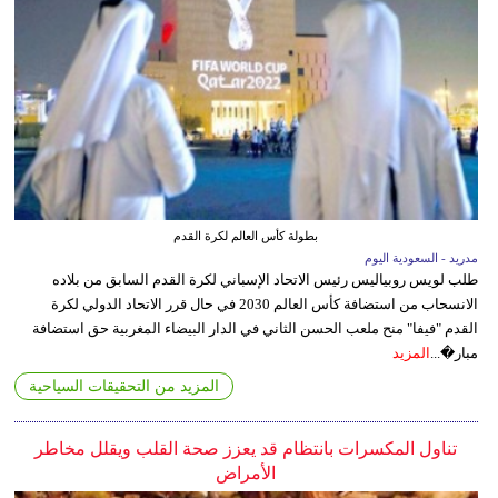
بطولة كأس العالم لكرة القدم
مدريد - السعودية اليوم
طلب لويس روبياليس رئيس الاتحاد الإسباني لكرة القدم السابق من بلاده
الانسحاب من استضافة كأس العالم 2030 في حال قرر الاتحاد الدولي لكرة
القدم "فيفا" منح ملعب الحسن الثاني في الدار البيضاء المغربية حق استضافة
مبار�...
المزيد
المزيد من التحقيقات السياحية
تناول المكسرات بانتظام قد يعزز صحة القلب ويقلل مخاطر
الأمراض