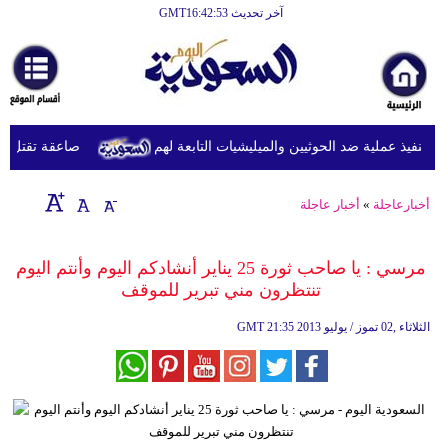
آخر تحديث GMT16:42:53
الرئيسية
أخبارعاجلة
رياضة
نفيذ عملية ضد الحوثيين والميليشيات التابعة لهم
صاعقة تقتل لاعبا تايلانديا وت
ثقافة
إقتصاد
أخبارعاجلة
»
أخبار عاجلة
فن
مرسي : يا صاحب ثورة 25 يناير أنشادكم اليوم وأنتم اليوم
وموسيقى
تنتظرون مني تبرير للموقف‏
أزياء
21:35 2013 الثلاثاء ,02 تموز / يوليو
GMT
صحة
وتغذية
سياحة