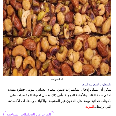
المكسرات
واشنطن ـ السعودية اليوم
يمكن أن يشكل إدخال المكسرات ضمن النظام الغذائي اليومي خطوة مفيدة
لدعم صحة القلب والأوعية الدموية. يأتي ذلك بفضل احتواء المكسرات على
مكونات غذائية مهمة مثل الدهون غير المشبعة، والألياف، ومضادات الأكسدة،
التي ترتبط...
المزيد
المزيد من التحقيقات السياحية