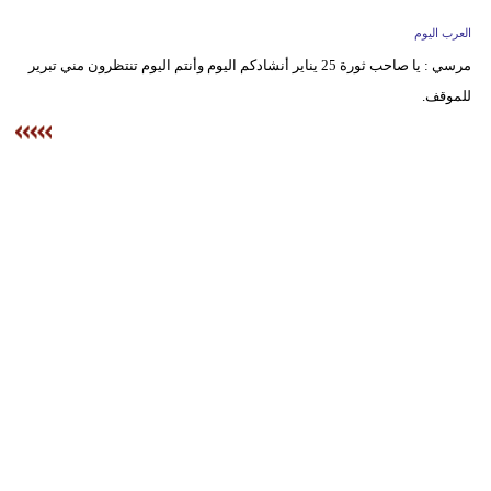
وسفر
العرب اليوم
ديكور
مرسي : يا صاحب ثورة 25 يناير أنشادكم اليوم وأنتم اليوم تنتظرون مني تبرير
للموقف‏.
أخبار
إعلام
تعليم
مرأة
علوم
وتكنولوجيا
بيئة
مدوَّنات
أبراج