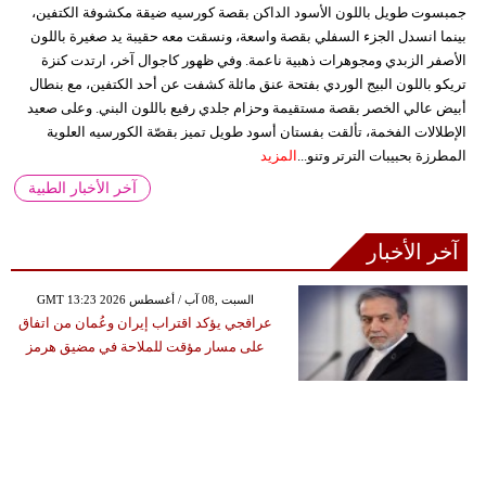
جمبسوت طويل باللون الأسود الداكن بقصة كورسيه ضيقة مكشوفة الكتفين،
بينما انسدل الجزء السفلي بقصة واسعة، ونسقت معه حقيبة يد صغيرة باللون
الأصفر الزبدي ومجوهرات ذهبية ناعمة. وفي ظهور كاجوال آخر، ارتدت كنزة
تريكو باللون البيج الوردي بفتحة عنق مائلة كشفت عن أحد الكتفين، مع بنطال
أبيض عالي الخصر بقصة مستقيمة وحزام جلدي رفيع باللون البني. وعلى صعيد
الإطلالات الفخمة، تألقت بفستان أسود طويل تميز بقصّة الكورسيه العلوية
المطرزة بحبيبات الترتر وتنو...
المزيد
آخر الأخبار الطبية
آخر الأخبار
GMT 13:23 2026 السبت ,08 آب / أغسطس
عراقجي يؤكد اقتراب إيران وعُمان من اتفاق
على مسار مؤقت للملاحة في مضيق هرمز