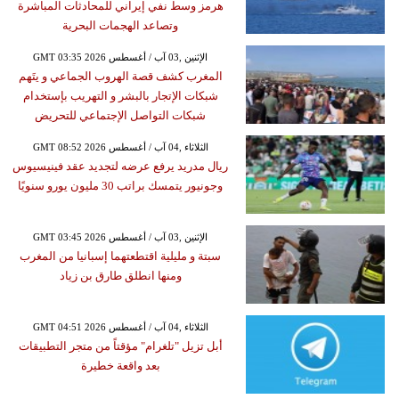
هرمز وسط نفي إيراني للمحادثات المباشرة
وتصاعد الهجمات البحرية
GMT 03:35 2026 الإثنين ,03 آب / أغسطس
المغرب كشف قصة الهروب الجماعي و يتَهم
شبكات الإتجار بالبشر و التهريب بإستخدام
شبكات التواصل الإجتماعي للتحريض
GMT 08:52 2026 الثلاثاء ,04 آب / أغسطس
ريال مدريد يرفع عرضه لتجديد عقد فينيسيوس
وجونيور يتمسك براتب 30 مليون يورو سنويًا
GMT 03:45 2026 الإثنين ,03 آب / أغسطس
سبتة و مليلية اقتطعتهما إسبانيا من المغرب
ومنها انطلق طارق بن زياد
GMT 04:51 2026 الثلاثاء ,04 آب / أغسطس
أبل تزيل "تلغرام" مؤقتاً من متجر التطبيقات
بعد واقعة خطيرة