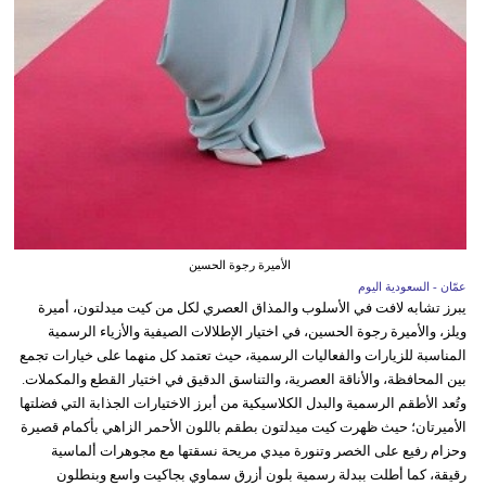
الأميرة رجوة الحسين
عمّان - السعودية اليوم
يبرز تشابه لافت في الأسلوب والمذاق العصري لكل من كيت ميدلتون، أميرة
ويلز، والأميرة رجوة الحسين، في اختيار الإطلالات الصيفية والأزياء الرسمية
المناسبة للزيارات والفعاليات الرسمية، حيث تعتمد كل منهما على خيارات تجمع
بين المحافظة، والأناقة العصرية، والتناسق الدقيق في اختيار القطع والمكملات.
وتُعد الأطقم الرسمية والبدل الكلاسيكية من أبرز الاختيارات الجذابة التي فضلتها
الأميرتان؛ حيث ظهرت كيت ميدلتون بطقم باللون الأحمر الزاهي بأكمام قصيرة
وحزام رفيع على الخصر وتنورة ميدي مريحة نسقتها مع مجوهرات ألماسية
رقيقة، كما أطلت ببدلة رسمية بلون أزرق سماوي بجاكيت واسع وبنطلون