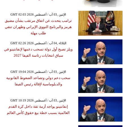
GMT 02:03 2026 الإثنين ,03 آب / أغسطس
ترامب يتحدث عن اتفاق مرتقب بشأن مضيق
هرمز والبرنامج النووي الإيراني وطهران تنفي
طلب مهلة
GMT 02:26 2026 الثلاثاء ,04 آب / أغسطس
ويلز تصبح أول دولة تسحب دعمها لإنفانتينو في
سباق انتخابات رئاسة الفيفا 2027
GMT 19:04 2026 الإثنين ,03 آب / أغسطس
سحب دعم دولي وتصاعد الضغوط القانونية
والدبلوماسية لإقالة رئيس الفيفا
GMT 10:19 2026 الإثنين ,03 آب / أغسطس
إنفانتينو يواجه أزمة ثقة داخل كرة القدم
العالمية بسبب خطة بيع حقوق كأس العالم