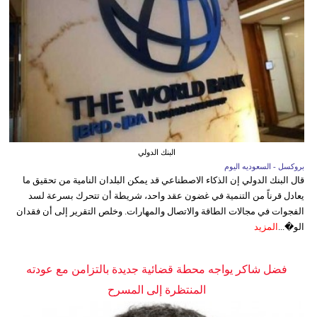
البنك الدولي
بروكسل - السعوديه اليوم
قال البنك الدولي إن الذكاء الاصطناعي قد يمكن البلدان النامية من تحقيق ما
يعادل قرناً من التنمية في غضون عقد واحد، شريطة أن تتحرك بسرعة لسد
الفجوات في مجالات الطاقة والاتصال والمهارات. وخلص التقرير إلى أن فقدان
الو�...
المزيد
فضل شاكر يواجه محطة قضائية جديدة بالتزامن مع عودته
المنتظرة إلى المسرح