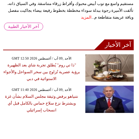
مستقيم واسع مع توب أبيض محبوك وأقراط زرقاء متناسقة. وفي السياق ذاته،
تألقت الأميرة رجوة ببدلة سوداء مخططة بخطوط رفيعة بيضاء بجاكيت مفصل
وياقة عريضة متقاطعة م...
المزيد
آخر الأخبار الطبية
آخر الأخبار
GMT 12:50 2026 الأحد ,09 آب / أغسطس
"ذا تي روم" يُطلق تجربة شاي بعد الظهيرة
برؤية عصرية تُزاوج بين سحر السواحل والأجواء
الاستوائية في دبي
GMT 11:40 2026 الأحد ,09 آب / أغسطس
نتنياهو يرفض وثيقة مجلس السلام بشأن غزة
ويشترط نزع سلاح حماس بالكامل قبل أي
انسحاب إسرائيلي