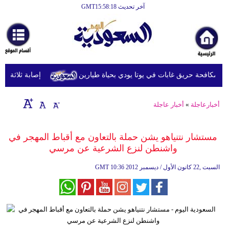
آخر تحديث GMT15:58:18
الرئيسية
أخبارعاجلة
رياضة
مكافحة حريق غابات في يوتا يودي بحياة طيارين
إصابة ثلاثة عسكري
ثقافة
إقتصاد
أخبارعاجلة
»
أخبار عاجلة
فن
مستشار نتنياهو يشن حملة بالتعاون مع أقباط المهجر في
وموسيقى
واشنطن لنزع الشرعية عن مرسي
أزياء
10:36 2012 السبت ,22 كانون الأول / ديسمبر
GMT
صحة
وتغذية
سياحة