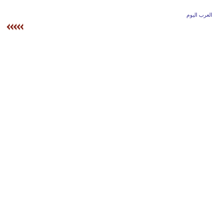
وسفر
العرب اليوم
ديكور
أخبار
إعلام
تعليم
مرأة
علوم
وتكنولوجيا
بيئة
مدوَّنات
أبراج