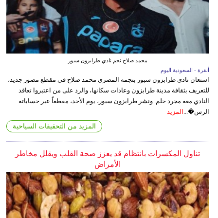
محمد صلاح نجم نادي طرابزون سبور
أنقرة - السعودية اليوم
استعان نادي طرابزون سبور بنجمه المصري محمد صلاح في مقطع مصور جديد،
للتعريف بثقافة مدينة طرابزون وعادات سكانها، والرد على من اعتبروا تعاقد
النادي معه مجرد حلم. ونشر طرابزون سبور، يوم الأحد، مقطعاً عبر حساباته
الرس�...
المزيد
المزيد من التحقيقات السياحية
تناول المكسرات بانتظام قد يعزز صحة القلب ويقلل مخاطر
الأمراض