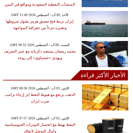
المنشآت النفطية السعودية ومواقع في اليمن
GMT 11:49 2026 الأحد ,09 آب / أغسطس
إيران تربط فتح مضيق هرمز بقبول شروطها
وتعتبره جزءاً من جغرافيا المواجهة
GMT 06:52 2026 السبت ,08 آب / أغسطس
محمد رمضان يستعيد ذكرياته مع عمر الشريف
ويهدي «عشماوي» إلى روحه
الأخبار الأكثر قراءة
GMT 08:36 2026 الإثنين ,03 آب / أغسطس
الذهب يرتفع مع هبوط النفط إثر إرجاء ترامب
ضرب إيران
GMT 07:57 2026 الإثنين ,03 آب / أغسطس
النفط يهبط مع انحسار التوترات الجيوسياسية
وآمال التوصل لاتفاق