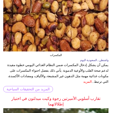
المكسرات
واشنطن ـ السعودية اليوم
يمكن أن يشكل إدخال المكسرات ضمن النظام الغذائي اليومي خطوة مفيدة
لدعم صحة القلب والأوعية الدموية. يأتي ذلك بفضل احتواء المكسرات على
مكونات غذائية مهمة مثل الدهون غير المشبعة، والألياف، ومضادات الأكسدة،
التي ترتبط...
المزيد
المزيد من التحقيقات السياحية
تقارب أسلوبي الأميرتين رجوة وكيت ميدلتون في اختيار
إطلالاتهما