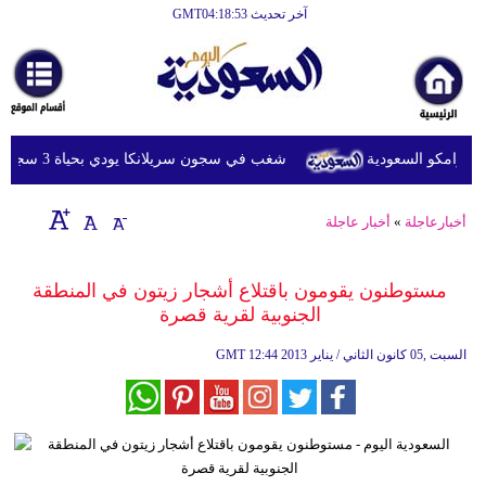
آخر تحديث GMT04:18:53
الرئيسية
أخبارعاجلة
رياضة
رامكو السعودية
شغب في سجون سريلانكا يودي بحياة 3 سجناء ويصيب 23 آخرين
ثقافة
إقتصاد
أخبارعاجلة
»
أخبار عاجلة
فن
مستوطنون يقومون باقتلاع أشجار زيتون في المنطقة
وموسيقى
الجنوبية لقرية قصرة
أزياء
12:44 2013 السبت ,05 كانون الثاني / يناير
GMT
صحة
وتغذية
سياحة