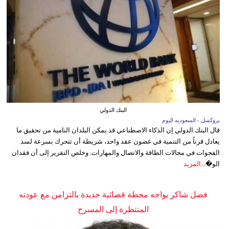
البنك الدولي
بروكسل - السعوديه اليوم
قال البنك الدولي إن الذكاء الاصطناعي قد يمكن البلدان النامية من تحقيق ما
يعادل قرناً من التنمية في غضون عقد واحد، شريطة أن تتحرك بسرعة لسد
الفجوات في مجالات الطاقة والاتصال والمهارات. وخلص التقرير إلى أن فقدان
الو�...
المزيد
فضل شاكر يواجه محطة قضائية جديدة بالتزامن مع عودته
المنتظرة إلى المسرح