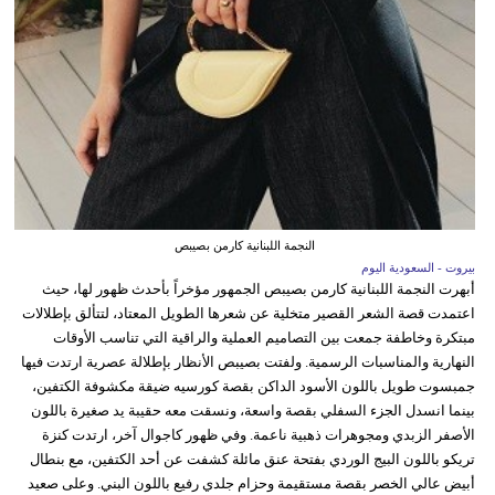
النجمة اللبنانية كارمن بصيبص
بيروت - السعودية اليوم
أبهرت النجمة اللبنانية كارمن بصيبص الجمهور مؤخراً بأحدث ظهور لها، حيث
اعتمدت قصة الشعر القصير متخلية عن شعرها الطويل المعتاد، لتتألق بإطلالات
مبتكرة وخاطفة جمعت بين التصاميم العملية والراقية التي تناسب الأوقات
النهارية والمناسبات الرسمية. ولفتت بصيبص الأنظار بإطلالة عصرية ارتدت فيها
جمبسوت طويل باللون الأسود الداكن بقصة كورسيه ضيقة مكشوفة الكتفين،
بينما انسدل الجزء السفلي بقصة واسعة، ونسقت معه حقيبة يد صغيرة باللون
الأصفر الزبدي ومجوهرات ذهبية ناعمة. وفي ظهور كاجوال آخر، ارتدت كنزة
تريكو باللون البيج الوردي بفتحة عنق مائلة كشفت عن أحد الكتفين، مع بنطال
أبيض عالي الخصر بقصة مستقيمة وحزام جلدي رفيع باللون البني. وعلى صعيد