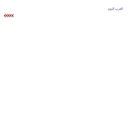
وسفر
العرب اليوم
ديكور
أخبار
إعلام
تعليم
مرأة
علوم
وتكنولوجيا
بيئة
مدوَّنات
أبراج