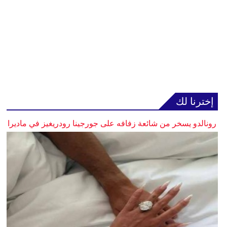
إخترنا لك
رونالدو يسخر من شائعة زفافه على جورجينا رودريغيز في ماديرا