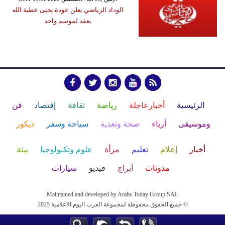
الوداد الرياضي يعلن عودة يحيى عطية الله
بعقد لموسم واحد
الرئيسية
أخبارعاجلة
رياضة
ثقافة
إقتصاد
فن
وموسيقى
أزياء
صحة وتغذية
سياحة وسفر
ديكور
أخبار
إعلام
تعليم
مرأة
علوم وتكنولوجيا
بيئة
مدونات
أبراج
فيديو
سيارات
Maintained and developed by Arabs Today Group SAL
جميع الحقوق محفوظة لمجموعة العرب اليوم الاعلامية 2025 ©