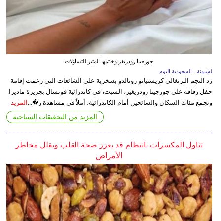
جورجينا رودريغز وخاتمها المثير للتساؤلات
لشبونة - السعودية اليوم
رد النجم البرتغالي كريستيانو رونالدو بسخرية على الشائعات التي زعمت إقامة
حفل زفافه على جورجينا رودريغيز، السبت، في كاتدرائية فونشال بجزيرة ماديرا.
وتجمع مئات السكان والسائحين أمام الكاتدرائية، أملاً في مشاهدة ر�...
المزيد
المزيد من التحقيقات السياحية
تناول المكسرات بانتظام قد يعزز صحة القلب ويقلل مخاطر
الأمراض