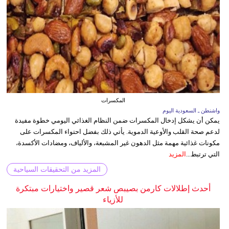
المكسرات
واشنطن ـ السعودية اليوم
يمكن أن يشكل إدخال المكسرات ضمن النظام الغذائي اليومي خطوة مفيدة
لدعم صحة القلب والأوعية الدموية. يأتي ذلك بفضل احتواء المكسرات على
مكونات غذائية مهمة مثل الدهون غير المشبعة، والألياف، ومضادات الأكسدة،
التي ترتبط...
المزيد
المزيد من التحقيقات السياحية
أحدث إطلالات كارمن بصيبص شعر قصير واختيارات مبتكرة
للأزياء