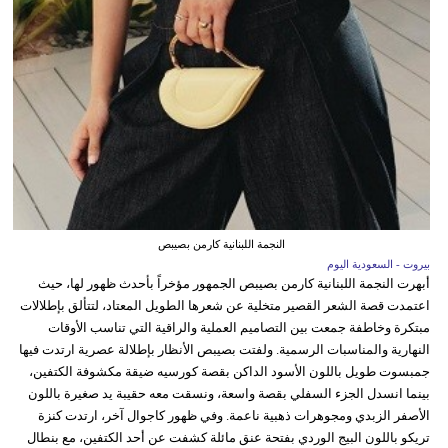
النجمة اللبنانية كارمن بصيبص
بيروت - السعودية اليوم
أبهرت النجمة اللبنانية كارمن بصيبص الجمهور مؤخراً بأحدث ظهور لها، حيث
اعتمدت قصة الشعر القصير متخلية عن شعرها الطويل المعتاد، لتتألق بإطلالات
مبتكرة وخاطفة جمعت بين التصاميم العملية والراقية التي تناسب الأوقات
النهارية والمناسبات الرسمية. ولفتت بصيبص الأنظار بإطلالة عصرية ارتدت فيها
جمبسوت طويل باللون الأسود الداكن بقصة كورسيه ضيقة مكشوفة الكتفين،
بينما انسدل الجزء السفلي بقصة واسعة، ونسقت معه حقيبة يد صغيرة باللون
الأصفر الزبدي ومجوهرات ذهبية ناعمة. وفي ظهور كاجوال آخر، ارتدت كنزة
تريكو باللون البيج الوردي بفتحة عنق مائلة كشفت عن أحد الكتفين، مع بنطال