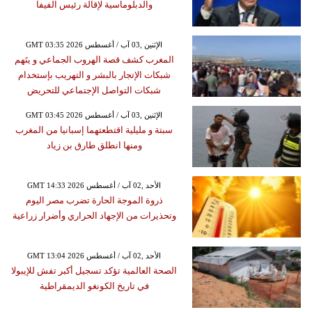
والدبلوماسية لإقالة رئيس الفيفا
GMT 03:35 2026 الإثنين ,03 آب / أغسطس
المغرب كشف قصة الهروب الجماعي و يتَهم
شبكات الإتجار بالبشر و التهريب بإستخدام
شبكات التواصل الإجتماعي للتحريض
GMT 03:45 2026 الإثنين ,03 آب / أغسطس
سبتة و مليلية اقتطعتهما إسبانيا من المغرب
ومنها انطلق طارق بن زياد
GMT 14:33 2026 الأحد ,02 آب / أغسطس
ذروة الموجة الحارة تضرب مصر اليوم
وتحذيرات من الإجهاد الحراري وأضرار زراعية
GMT 13:04 2026 الأحد ,02 آب / أغسطس
الصحة العالمية تؤكد تسجيل أكبر تفش للإيبولا
في تاريخ الكونغو الديمقراطية