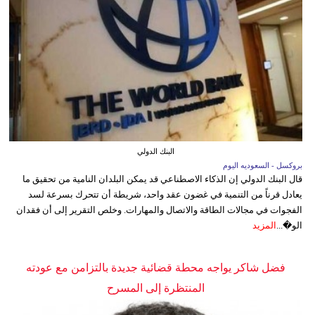
البنك الدولي
بروكسل - السعوديه اليوم
قال البنك الدولي إن الذكاء الاصطناعي قد يمكن البلدان النامية من تحقيق ما
يعادل قرناً من التنمية في غضون عقد واحد، شريطة أن تتحرك بسرعة لسد
الفجوات في مجالات الطاقة والاتصال والمهارات. وخلص التقرير إلى أن فقدان
الو�...
المزيد
فضل شاكر يواجه محطة قضائية جديدة بالتزامن مع عودته
المنتظرة إلى المسرح