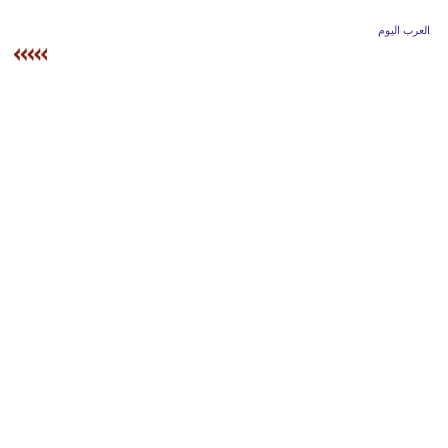
وسفر
العرب اليوم
ديكور
أخبار
إعلام
تعليم
مرأة
علوم
وتكنولوجيا
بيئة
مدوَّنات
أبراج