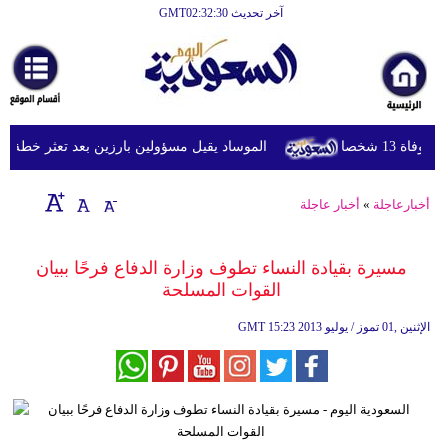
آخر تحديث GMT02:32:30
الرئيسية
أخبارعاجلة
رياضة
1 شخصا
الموساد يقيل مسؤولين بارزين بعد تعثر خطة مزعوم
ثقافة
إقتصاد
أخبارعاجلة
»
أخبار عاجلة
فن
مسيرة بقيادة النساء تطوف وزارة الدفاع فرحًا ببيان
وموسيقى
القوات المسلحة
أزياء
15:23 2013 الإثنين ,01 تموز / يوليو
GMT
صحة
وتغذية
سياحة