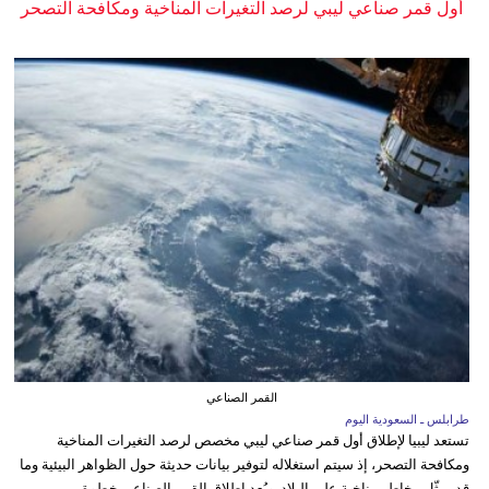
أول قمر صناعي ليبي لرصد التغيرات المناخية ومكافحة التصحر
القمر الصناعي
طرابلس ـ السعودية اليوم
تستعد ليبيا لإطلاق أول قمر صناعي ليبي مخصص لرصد التغيرات المناخية
ومكافحة التصحر، إذ سيتم استغلاله لتوفير بيانات حديثة حول الظواهر البيئية وما
قد يمثّل مخاطر مناخية على البلاد. ويُعد إطلاق القمر الصناعي خطوة