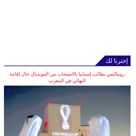
إخترنا لك
روبياليس يطالب إسبانيا بالانسحاب من المونديال حال إقامة
النهائي في المغرب