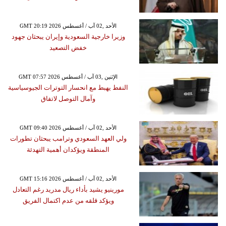
GMT 20:19 2026 الأحد ,02 آب / أغسطس
وزيرا خارجية السعودية وإيران يبحثان جهود
خفض التصعيد
GMT 07:57 2026 الإثنين ,03 آب / أغسطس
النفط يهبط مع انحسار التوترات الجيوسياسية
وآمال التوصل لاتفاق
GMT 09:40 2026 الأحد ,02 آب / أغسطس
ولي العهد السعودي وترامب يبحثان تطورات
المنطقة ويؤكدان أهمية التهدئة
GMT 15:16 2026 الأحد ,02 آب / أغسطس
مورينيو يشيد بأداء ريال مدريد رغم التعادل
ويؤكد قلقه من عدم اكتمال الفريق