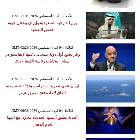
GMT 20:19 2026 الأحد ,02 آب / أغسطس
وزيرا خارجية السعودية وإيران يبحثان جهود
خفض التصعيد
GMT 02:26 2026 الثلاثاء ,04 آب / أغسطس
ويلز تصبح أول دولة تسحب دعمها لإنفانتينو في
سباق انتخابات رئاسة الفيفا 2027
GMT 13:55 2026 الأحد ,02 آب / أغسطس
إيران تنفي تصريحات ترامب وتؤكد عدم وجود
اتفاق لإعادة فتح مضيق هرمز
GMT 06:38 2026 الثلاثاء ,04 آب / أغسطس
أصالة تطلق أغنيتها الجديدة بتعاون مع ابنتها
شام الذهبي