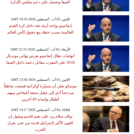
الفيفا ويحصل على دعم مجلس الإدارة
GMT 10:19 2026 الإثنين ,03 آب / أغسطس
إنفانتينو يواجه أزمة ثقة داخل كرة القدم
العالمية بسبب خطة بيع حقوق كأس العالم
GMT 22:15 2026 الأربعاء ,05 آب / أغسطس
اتهامات تطال إنفانتينو بعرض نهائي مونديال
2030 على المغرب مقابل دعمه داخل الفيفا
GMT 23:46 2026 الإثنين ,03 آب / أغسطس
موسكو تعلن أن مسيّرة أوكرانية قصفت شاطئاً
مزدحماً أدى إلى مقتل سبعة أشخاص بينهم
أطفال وإصابة 40 آخرين
GMT 14:17 2026 الثلاثاء ,04 آب / أغسطس
نواف سلام يرد على نعيم قاسم ويقول إن
العون الأكبر لإسرائيل قدمه من تفرد بقرار
الحرب