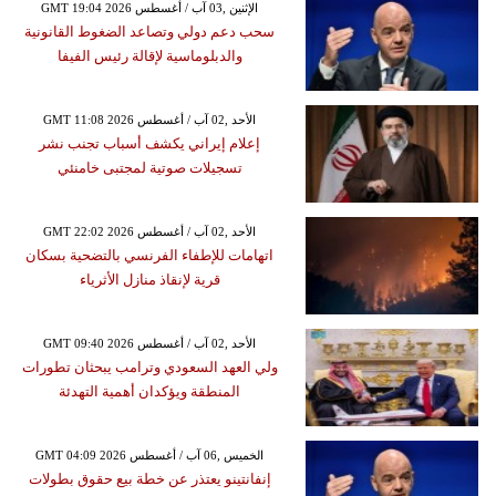
GMT 19:04 2026 الإثنين ,03 آب / أغسطس
سحب دعم دولي وتصاعد الضغوط القانونية
والدبلوماسية لإقالة رئيس الفيفا
GMT 11:08 2026 الأحد ,02 آب / أغسطس
إعلام إيراني يكشف أسباب تجنب نشر
تسجيلات صوتية لمجتبى خامنئي
GMT 22:02 2026 الأحد ,02 آب / أغسطس
اتهامات للإطفاء الفرنسي بالتضحية بسكان
قرية لإنقاذ منازل الأثرياء
GMT 09:40 2026 الأحد ,02 آب / أغسطس
ولي العهد السعودي وترامب يبحثان تطورات
المنطقة ويؤكدان أهمية التهدئة
GMT 04:09 2026 الخميس ,06 آب / أغسطس
إنفانتينو يعتذر عن خطة بيع حقوق بطولات