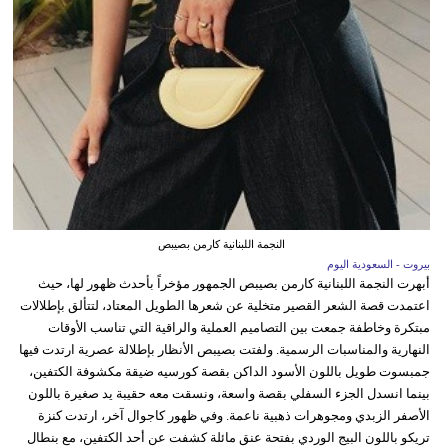
النجمة اللبنانية كارمن بصيبص
بيروت - السعودية اليوم
أبهرت النجمة اللبنانية كارمن بصيبص الجمهور مؤخراً بأحدث ظهور لها، حيث
اعتمدت قصة الشعر القصير متخلية عن شعرها الطويل المعتاد، لتتألق بإطلالات
مبتكرة وخاطفة جمعت بين التصاميم العملية والراقية التي تناسب الأوقات
النهارية والمناسبات الرسمية. ولفتت بصيبص الأنظار بإطلالة عصرية ارتدت فيها
جمبسوت طويل باللون الأسود الداكن بقصة كورسيه ضيقة مكشوفة الكتفين،
بينما انسدل الجزء السفلي بقصة واسعة، ونسقت معه حقيبة يد صغيرة باللون
الأصفر الزبدي ومجوهرات ذهبية ناعمة. وفي ظهور كاجوال آخر، ارتدت كنزة
تريكو باللون البيج الوردي بفتحة عنق مائلة كشفت عن أحد الكتفين، مع بنطال