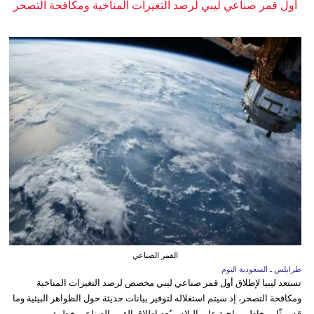
أول قمر صناعي ليبي لرصد التغيرات المناخية ومكافحة التصحر
القمر الصناعي
طرابلس ـ السعودية اليوم
تستعد ليبيا لإطلاق أول قمر صناعي ليبي مخصص لرصد التغيرات المناخية
ومكافحة التصحر، إذ سيتم استغلاله لتوفير بيانات حديثة حول الظواهر البيئية وما
قد يمثّل مخاطر مناخية على البلاد. ويُعد إطلاق القمر الصناعي خطوة