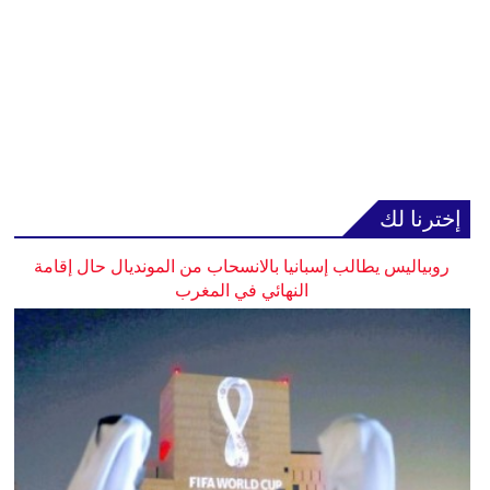
إخترنا لك
روبياليس يطالب إسبانيا بالانسحاب من المونديال حال إقامة
النهائي في المغرب