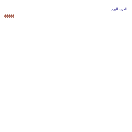
وسفر
العرب اليوم
ديكور
أخبار
إعلام
تعليم
مرأة
علوم
وتكنولوجيا
بيئة
مدوَّنات
أبراج