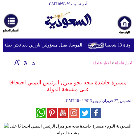
آخر تحديث GMT16:53:59
الرئيسية
أخبارعاجلة
رياضة
 شخصا
الموساد يقيل مسؤولين بارزين بعد تعثر خطة مزعومة
ثقافة
إقتصاد
أخبارعاجلة
»
أخبار عاجلة
فن
مسيرة حاشدة تتجه نحو منزل الرئيس اليمني احتجاجًا
وموسيقى
على مشيخة الدولة
أزياء
10:42 2013 الخميس ,27 حزيران / يونيو
GMT
صحة
وتغذية
سياحة