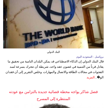
البنك الدولي
بروكسل - السعوديه اليوم
قال البنك الدولي إن الذكاء الاصطناعي قد يمكن البلدان النامية من تحقيق ما
يعادل قرناً من التنمية في غضون عقد واحد، شريطة أن تتحرك بسرعة لسد
الفجوات في مجالات الطاقة والاتصال والمهارات. وخلص التقرير إلى أن فقدان
الو�...
المزيد
فضل شاكر يواجه محطة قضائية جديدة بالتزامن مع عودته
المنتظرة إلى المسرح