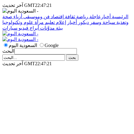
آخر تحديث GMT22:47:21
الرئيسية
أخبارعاجلة
رياضة
ثقافة
إقتصاد
فن وموسيقى
أزياء
صحة
وتغذية
سياحة وسفر
ديكور
أخبار
إعلام
تعليم
مرأة
علوم وتكنولوجيا
بيئة
مدوَّنات
أبراج
فيديو
سيارات
Google
السعودية اليوم
البحث
آخر تحديث GMT22:47:21