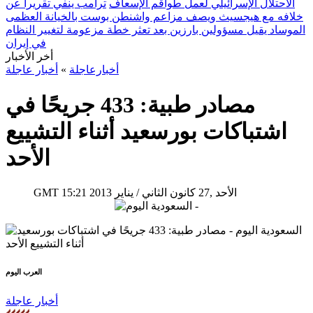
الاحتلال الإسرائيلي لعمل طواقم الإسعاف
ترامب ينفي تقريراً عن
خلافه مع هيجسيث ويصف مزاعم واشنطن بوست بالخيانة العظمى
الموساد يقيل مسؤولين بارزين بعد تعثر خطة مزعومة لتغيير النظام
في إيران
أخر الأخبار
أخبارعاجلة
»
أخبار عاجلة
مصادر طبية: 433 جريحًا في
اشتباكات بورسعيد أثناء التشييع
الأحد
15:21 2013 الأحد ,27 كانون الثاني / يناير
GMT
العرب اليوم
أخبار عاجلة