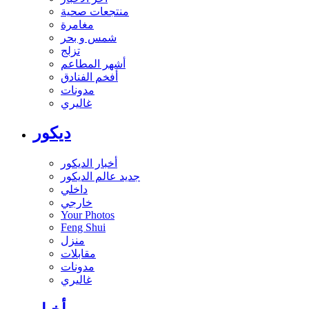
منتجعات صحية
مغامرة
شمس و بحر
تزلج
أشهر المطاعم
أفخم الفنادق
مدونات
غاليري
ديكور
أخبار الديكور
جديد عالم الديكور
داخلي
خارجي
Your Photos
Feng Shui
منزل
مقابلات
مدونات
غاليري