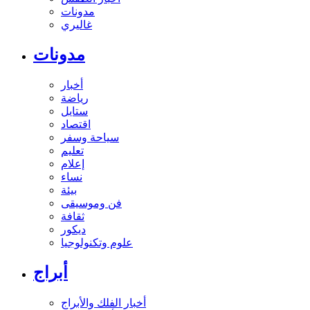
مدونات
غاليري
مدونات
أخبار
رياضة
ستايل
اقتصاد
سياحة وسفر
تعليم
إعلام
نساء
بيئة
فن وموسيقى
ثقافة
ديكور
علوم وتكنولوجيا
أبراج
أخبار الفلك والأبراج