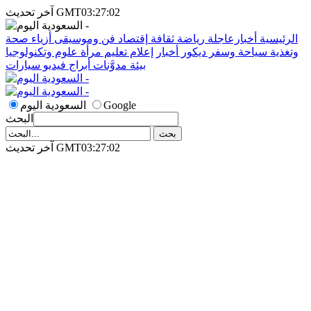
آخر تحديث GMT03:27:02
الرئيسية
أخبارعاجلة
رياضة
ثقافة
إقتصاد
فن وموسيقى
أزياء
صحة
وتغذية
سياحة وسفر
ديكور
أخبار
إعلام
تعليم
مرأة
علوم وتكنولوجيا
بيئة
مدوَّنات
أبراج
فيديو
سيارات
Google
السعودية اليوم
البحث
آخر تحديث GMT03:27:02