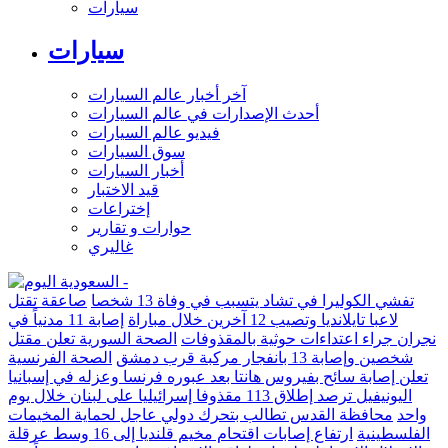
سيارات
سيارات
آخر أخبار عالم السيارات
أحدث الإصدارات في عالم السيارات
فيديو عالم السيارات
سوق السيارات
أخبار السيارات
قيد الاختبار
إختراعات
حوارات و تقارير
غاليري
تفشي الكوليرا في تشاد يتسبب في وفاة 13 شخصا
صاعقة تقتل
لاعبا تايلانديا وتصيب 12 آخرين خلال مباراة
إصابة 11 مدنياً في
نجران جراء اعتداءات حوثية بالمقذوفات
الصحة السورية تعلن مقتل
شخصين وإصابة 13 بانفجار مركبة قرب دمشق
الصحة الفرنسية
تعلن إصابة سائح بفيروس هانتا بعد عبوره فرنسا وعزله في إسبانيا
اليونيفيل ترصد إطلاق 113 مقذوفا إسرائيليا على لبنان خلال يوم
واحد
محافظة القدس تطالب بتحرك دولي عاجل لحماية المخيمات
الفلسطينية
ارتفاع إصابات اقتحام مخيم قلنديا إلى 16 وسط عرقلة