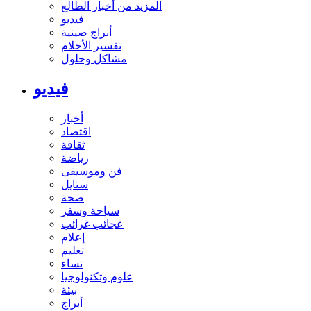
المزيد من أخبار الطالع
فيديو
أبراج صينية
تفسير الأحلام
مشاكل وحلول
فيديو
أخبار
اقتصاد
ثقافة
رياضة
فن وموسيقى
ستايل
صحة
سياحة وسفر
عجائب غرائب
إعلام
تعليم
نساء
علوم وتكنولوجيا
بيئة
أبراج