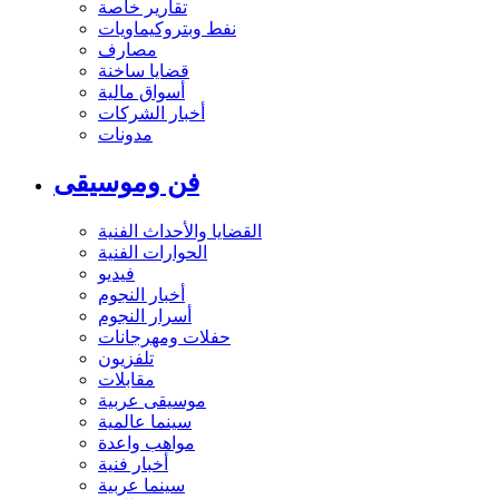
تقارير خاصة
نفط وبتروكيماويات
مصارف
قضايا ساخنة
أسواق مالية
أخبار الشركات
مدونات
فن وموسيقى
القضايا والأحداث الفنية
الحوارات الفنية
فيديو
أخبار النجوم
أسرار النجوم
حفلات ومهرجانات
تلفزيون
مقابلات
موسيقى عربية
سينما عالمية
مواهب واعدة
أخبار فنية
سينما عربية