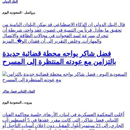
البنك الدولي
بروكسل - السعوديه اليوم
قال البنك الدولي إن الذكاء الاصطناعي قد يمكن البلدان النامية من
تحقيق ما يعادل قرناً من التنمية في غضون عقد واحد، شريطة أن
تتحرك بسرعة لسد الفجوات في مجالات الطاقة والاتصال
والمهارات. وخلص التقرير إلى أن فقدان الو�...
المزيد
فضل شاكر يواجه محطة قضائية جديدة
بالتزامن مع عودته المنتظرة إلى المسرح
الفنان اللبناني فضل شاكر
بيروت ـ السعودية اليوم
أجّلت المحكمة العسكرية في لبنان، الأربعاء، جلسة محاكمة الفنان
اللبناني فضل شاكر، التي كانت مقرر عقدها في 5 أغسطس/آب
الجاري، إلى 23 سبتمبر/أيلول المقبل، دون إعلان أسباب التأجيل أو