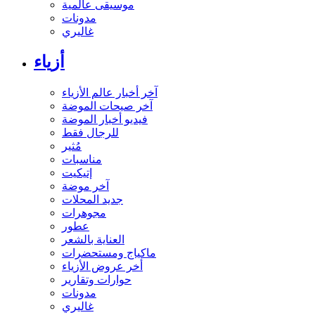
موسيقى عالمية
مدونات
غاليري
أزياء
آخر أخبار عالم الأزياء
آخر صيحات الموضة
فيديو أخبار الموضة
للرجال فقط
مُثير
مناسبات
إتيكيت
آخر موضة
جديد المحلات
مجوهرات
عطور
العناية بالشعر
ماكياج ومستحضرات
أخر عروض الأزياء
حوارات وتقارير
مدونات
غاليري