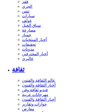
قفز
الجري
تنس
سيارات
غولف
سباق الخيل
مصارعة
جمباز
أخبار المنتخبات
تحقيقات
مدونات
أخبار المحترفين
غاليري
ثقافة
عالم الثقافة والفنون
أخبار الثقافة والفنون
فيديو ثقافة وفن
مهرجانات عربية
أخبار الثقافة والفنون
حوارات وتقارير
معارض