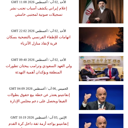
GMT 11:08 2026 الأحد ,02 آب / أغسطس
إعلام إيراني يكشف أسباب تجنب نشر
تسجيلات صوتية لمجتبى خامنئي
GMT 22:02 2026 الأحد ,02 آب / أغسطس
اتهامات للإطفاء الفرنسي بالتضحية بسكان
قرية لإنقاذ منازل الأثرياء
GMT 09:40 2026 الأحد ,02 آب / أغسطس
ولي العهد السعودي وترامب يبحثان تطورات
المنطقة ويؤكدان أهمية التهدئة
GMT 04:09 2026 الخميس ,06 آب / أغسطس
إنفانتينو يعتذر عن خطة بيع حقوق بطولات
الفيفا ويحصل على دعم مجلس الإدارة
GMT 10:19 2026 الإثنين ,03 آب / أغسطس
إنفانتينو يواجه أزمة ثقة داخل كرة القدم