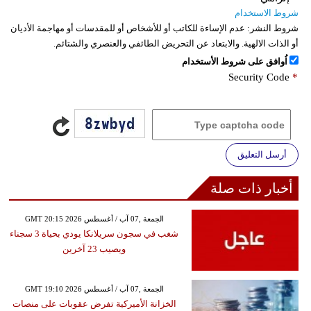
شروط الاستخدام
شروط النشر:
عدم الإساءة للكاتب أو للأشخاص أو للمقدسات أو مهاجمة الأديان
أو الذات الالهية. والابتعاد عن التحريض الطائفي والعنصري والشتائم.
اُوافق على شروط الأستخدام
Security Code
*
أرسل التعليق
أخبار ذات صلة
GMT 20:15 2026 الجمعة ,07 آب / أغسطس
شغب في سجون سريلانكا يودي بحياة 3 سجناء
ويصيب 23 آخرين
GMT 19:10 2026 الجمعة ,07 آب / أغسطس
الخزانة الأميركية تفرض عقوبات على منصات