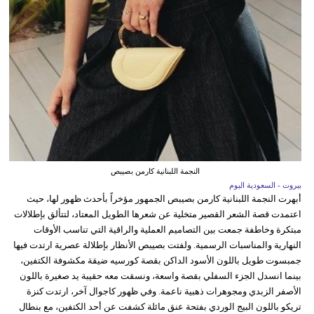
النجمة اللبنانية كارمن بصيبص
بيروت - السعودية اليوم
أبهرت النجمة اللبنانية كارمن بصيبص الجمهور مؤخراً بأحدث ظهور لها، حيث
اعتمدت قصة الشعر القصير متخلية عن شعرها الطويل المعتاد، لتتألق بإطلالات
مبتكرة وخاطفة جمعت بين التصاميم العملية والراقية التي تناسب الأوقات
النهارية والمناسبات الرسمية. ولفتت بصيبص الأنظار بإطلالة عصرية ارتدت فيها
جمبسوت طويل باللون الأسود الداكن بقصة كورسيه ضيقة مكشوفة الكتفين،
بينما انسدل الجزء السفلي بقصة واسعة، ونسقت معه حقيبة يد صغيرة باللون
الأصفر الزبدي ومجوهرات ذهبية ناعمة. وفي ظهور كاجوال آخر، ارتدت كنزة
تريكو باللون البيج الوردي بفتحة عنق مائلة كشفت عن أحد الكتفين، مع بنطال