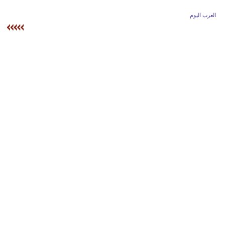
وسفر
العرب اليوم
ديكور
أخبار
إعلام
تعليم
مرأة
علوم
وتكنولوجيا
بيئة
مدوَّنات
أبراج