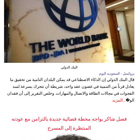
البنك الدولي
بروكسل - السعوديه اليوم
قال البنك الدولي إن الذكاء الاصطناعي قد يمكن البلدان النامية من تحقيق ما
يعادل قرناً من التنمية في غضون عقد واحد، شريطة أن تتحرك بسرعة لسد
الفجوات في مجالات الطاقة والاتصال والمهارات. وخلص التقرير إلى أن فقدان
الو�...
المزيد
فضل شاكر يواجه محطة قضائية جديدة بالتزامن مع عودته
المنتظرة إلى المسرح