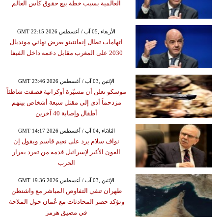
العالمية بسبب خطة بيع حقوق كأس العالم
GMT 22:15 2026 الأربعاء ,05 آب / أغسطس
اتهامات تطال إنفانتينو بعرض نهائي مونديال
2030 على المغرب مقابل دعمه داخل الفيفا
GMT 23:46 2026 الإثنين ,03 آب / أغسطس
موسكو تعلن أن مسيّرة أوكرانية قصفت شاطئاً
مزدحماً أدى إلى مقتل سبعة أشخاص بينهم
أطفال وإصابة 40 آخرين
GMT 14:17 2026 الثلاثاء ,04 آب / أغسطس
نواف سلام يرد على نعيم قاسم ويقول إن
العون الأكبر لإسرائيل قدمه من تفرد بقرار
الحرب
GMT 19:36 2026 الإثنين ,03 آب / أغسطس
طهران تنفي التفاوض المباشر مع واشنطن
وتؤكد حصر المحادثات مع عُمان حول الملاحة
في مضيق هرمز