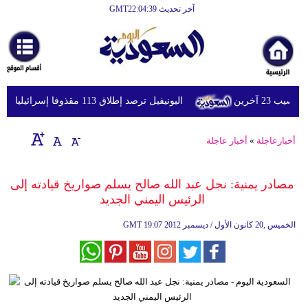
آخر تحديث GMT22:04:39
الرئيسية
أخبارعاجلة
رياضة
اليونيفيل ترصد إطلاق 113 مقذوفا إسرائيليا على لبنان خلال يوم واحد
ثقافة
إقتصاد
أخبارعاجلة
»
أخبار عاجلة
فن
مصادر يمنية: نجل عبد الله صالح يسلم صواريخ قيادته إلى
وموسيقى
الرئيس اليمني الجديد
أزياء
19:07 2012 الخميس ,20 كانون الأول / ديسمبر
GMT
صحة
وتغذية
سياحة