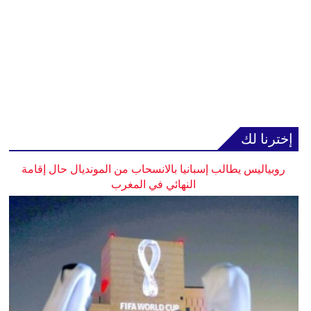
إخترنا لك
روبياليس يطالب إسبانيا بالانسحاب من المونديال حال إقامة
النهائي في المغرب