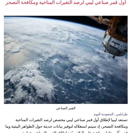
أول قمر صناعي ليبي لرصد التغيرات المناخية ومكافحة التصحر
القمر الصناعي
طرابلس ـ السعودية اليوم
تستعد ليبيا لإطلاق أول قمر صناعي ليبي مخصص لرصد التغيرات المناخية
ومكافحة التصحر، إذ سيتم استغلاله لتوفير بيانات حديثة حول الظواهر البيئية وما
قد يمثّل مخاطر مناخية على البلاد. ويُعد إطلاق القمر الصناعي خطوة