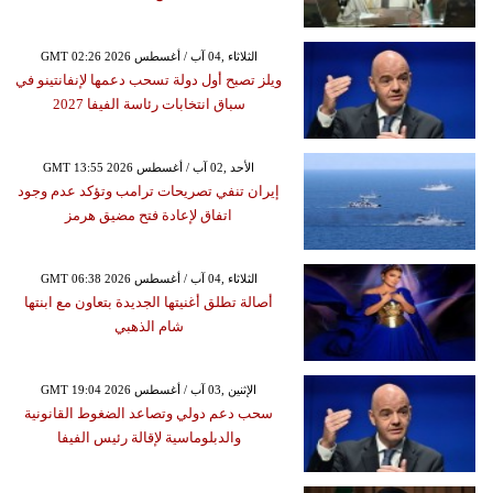
GMT 02:26 2026 الثلاثاء ,04 آب / أغسطس
ويلز تصبح أول دولة تسحب دعمها لإنفانتينو في
سباق انتخابات رئاسة الفيفا 2027
GMT 13:55 2026 الأحد ,02 آب / أغسطس
إيران تنفي تصريحات ترامب وتؤكد عدم وجود
اتفاق لإعادة فتح مضيق هرمز
GMT 06:38 2026 الثلاثاء ,04 آب / أغسطس
أصالة تطلق أغنيتها الجديدة بتعاون مع ابنتها
شام الذهبي
GMT 19:04 2026 الإثنين ,03 آب / أغسطس
سحب دعم دولي وتصاعد الضغوط القانونية
والدبلوماسية لإقالة رئيس الفيفا