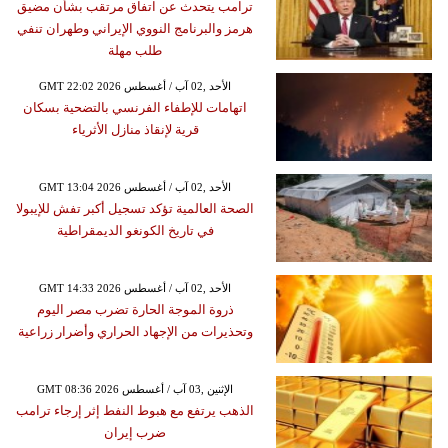
ترامب يتحدث عن اتفاق مرتقب بشأن مضيق
هرمز والبرنامج النووي الإيراني وطهران تنفي
طلب مهلة
GMT 22:02 2026 الأحد ,02 آب / أغسطس
اتهامات للإطفاء الفرنسي بالتضحية بسكان
قرية لإنقاذ منازل الأثرياء
GMT 13:04 2026 الأحد ,02 آب / أغسطس
الصحة العالمية تؤكد تسجيل أكبر تفش للإيبولا
في تاريخ الكونغو الديمقراطية
GMT 14:33 2026 الأحد ,02 آب / أغسطس
ذروة الموجة الحارة تضرب مصر اليوم
وتحذيرات من الإجهاد الحراري وأضرار زراعية
GMT 08:36 2026 الإثنين ,03 آب / أغسطس
الذهب يرتفع مع هبوط النفط إثر إرجاء ترامب
ضرب إيران