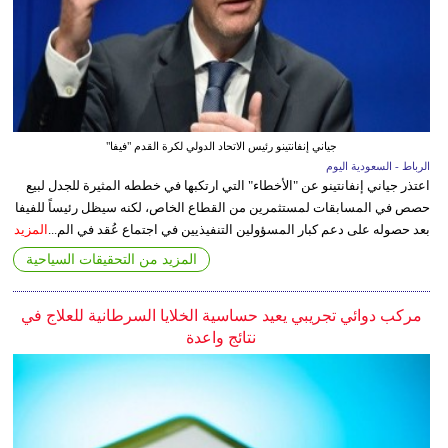
جياني إنفانتينو رئيس الاتحاد الدولي لكرة القدم "فيفا"
الرباط - السعودية اليوم
اعتذر جياني إنفانتينو عن "الأخطاء" التي ارتكبها في خططه المثيرة للجدل لبيع
حصص في المسابقات لمستثمرين من القطاع الخاص، لكنه سيظل رئيساً للفيفا
بعد حصوله على دعم كبار المسؤولين التنفيذيين في اجتماع عُقد في الم...
المزيد
المزيد من التحقيقات السياحية
مركب دوائي تجريبي يعيد حساسية الخلايا السرطانية للعلاج في
نتائج واعدة