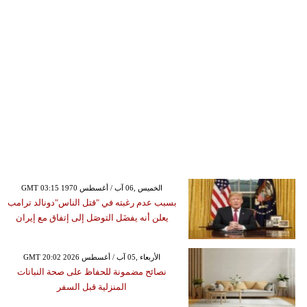
GMT 03:15 1970 الخميس ,06 آب / أغسطس
بسبب عدم رغبته في "قتل الناس"دونالد ترامب
يعلن أنه يفضَل التوصَل إلى إتفاق مع إيران
GMT 20:02 2026 الأربعاء ,05 آب / أغسطس
نصائح مضمونة للحفاظ على صحة النباتات
المنزلية قبل السفر