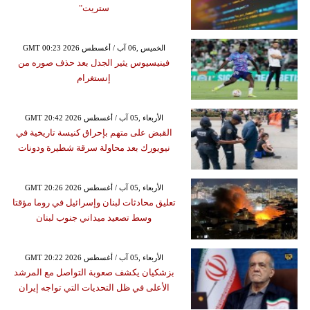
ستريت"
GMT 00:23 2026 الخميس ,06 آب / أغسطس
فينيسيوس يثير الجدل بعد حذف صوره من
إنستغرام
GMT 20:42 2026 الأربعاء ,05 آب / أغسطس
القبض على متهم بإحراق كنيسة تاريخية في
نيويورك بعد محاولة سرقة شطيرة ودونات
GMT 20:26 2026 الأربعاء ,05 آب / أغسطس
تعليق محادثات لبنان وإسرائيل في روما مؤقتا
وسط تصعيد ميداني جنوب لبنان
GMT 20:22 2026 الأربعاء ,05 آب / أغسطس
بزشكيان يكشف صعوبة التواصل مع المرشد
الأعلى في ظل التحديات التي تواجه إيران