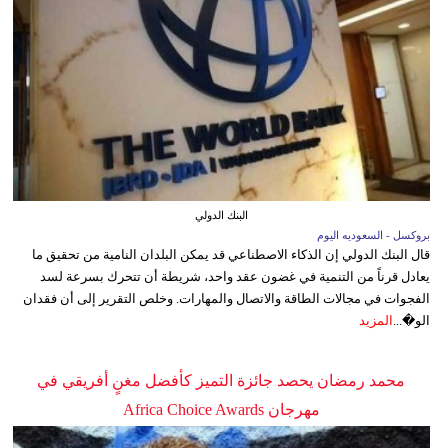
البنك الدولي
بروكسل - السعوديه اليوم
قال البنك الدولي إن الذكاء الاصطناعي قد يمكن البلدان النامية من تحقيق ما
يعادل قرناً من التنمية في غضون عقد واحد، شريطة أن تتحرك بسرعة لسد
الفجوات في مجالات الطاقة والاتصال والمهارات. وخلص التقرير إلى أن فقدان
الو�...
المزيد
محمد رمضان يحصد جائزة التميز كأفضل مغنٍ أفريقي في
مهرجان Africa Choice Awards