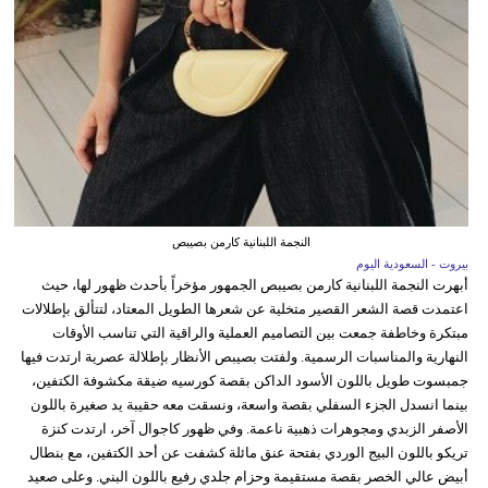
النجمة اللبنانية كارمن بصيبص
بيروت - السعودية اليوم
أبهرت النجمة اللبنانية كارمن بصيبص الجمهور مؤخراً بأحدث ظهور لها، حيث
اعتمدت قصة الشعر القصير متخلية عن شعرها الطويل المعتاد، لتتألق بإطلالات
مبتكرة وخاطفة جمعت بين التصاميم العملية والراقية التي تناسب الأوقات
النهارية والمناسبات الرسمية. ولفتت بصيبص الأنظار بإطلالة عصرية ارتدت فيها
جمبسوت طويل باللون الأسود الداكن بقصة كورسيه ضيقة مكشوفة الكتفين،
بينما انسدل الجزء السفلي بقصة واسعة، ونسقت معه حقيبة يد صغيرة باللون
الأصفر الزبدي ومجوهرات ذهبية ناعمة. وفي ظهور كاجوال آخر، ارتدت كنزة
تريكو باللون البيج الوردي بفتحة عنق مائلة كشفت عن أحد الكتفين، مع بنطال
أبيض عالي الخصر بقصة مستقيمة وحزام جلدي رفيع باللون البني. وعلى صعيد