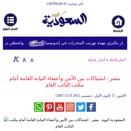
آخر تحديث GMT06:08:43
الرئيسية
أخبارعاجلة
رياضة
يار ماليزي بتهمة تهريب المخدرات في إندونيسيا
واشنطن ترفع عقو
ثقافة
إقتصاد
أخبارعاجلة
»
أخبار عاجلة
فن
مصر : اشتباكات بين الأمن وأعضاء النيابة العامة أمام
وموسيقى
مكتب النائب العام
أزياء
13:35 2012 الإثنين ,17 كانون الأول / ديسمبر
GMT
صحة
وتغذية
سياحة