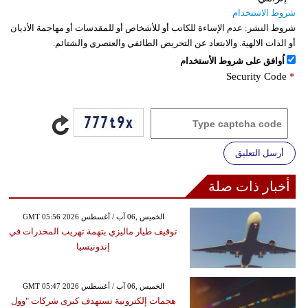
شروط الاستخدام
شروط النشر:
عدم الإساءة للكاتب أو للأشخاص أو للمقدسات أو مهاجمة الأديان
أو الذات الالهية. والابتعاد عن التحريض الطائفي والعنصري والشتائم.
اُوافق على شروط الأستخدام
Security Code
*
أرسل التعليق
أخبار ذات صلة
GMT 05:56 2026 الخميس ,06 آب / أغسطس
توقيف طيار ماليزي بتهمة تهريب المخدرات في
إندونيسيا
GMT 05:47 2026 الخميس ,06 آب / أغسطس
هجمات إلكترونية تستهدف كبرى شركات "وول