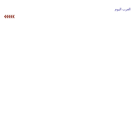
وسفر
العرب اليوم
ديكور
أخبار
إعلام
تعليم
مرأة
علوم
وتكنولوجيا
بيئة
مدوَّنات
أبراج