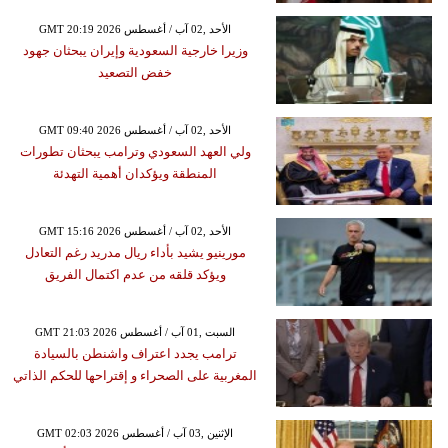
GMT 20:19 2026 الأحد ,02 آب / أغسطس
وزيرا خارجية السعودية وإيران يبحثان جهود
خفض التصعيد
GMT 09:40 2026 الأحد ,02 آب / أغسطس
ولي العهد السعودي وترامب يبحثان تطورات
المنطقة ويؤكدان أهمية التهدئة
GMT 15:16 2026 الأحد ,02 آب / أغسطس
مورينيو يشيد بأداء ريال مدريد رغم التعادل
ويؤكد قلقه من عدم اكتمال الفريق
GMT 21:03 2026 السبت ,01 آب / أغسطس
ترامب يجدد اعتراف واشنطن بالسيادة
المغربية على الصحراء و إقتراحها للحكم الذاتي
GMT 02:03 2026 الإثنين ,03 آب / أغسطس