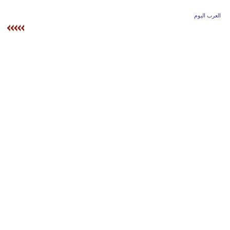
وسفر
العرب اليوم
ديكور
أخبار
إعلام
تعليم
مرأة
علوم
وتكنولوجيا
بيئة
مدوَّنات
أبراج