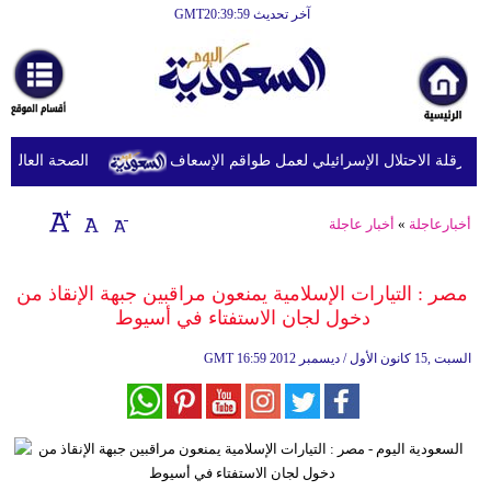
آخر تحديث GMT20:39:59
الرئيسية
أخبارعاجلة
رياضة
الصحة العالمية ت
ثقافة
إقتصاد
أخبارعاجلة
»
أخبار عاجلة
فن
مصر : التيارات الإسلامية يمنعون مراقبين جبهة الإنقاذ من
وموسيقى
دخول لجان الاستفتاء في أسيوط
أزياء
16:59 2012 السبت ,15 كانون الأول / ديسمبر
GMT
صحة
وتغذية
سياحة