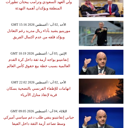
ولي العهد السعودي وترامب يبحثان تطورات
المنطقة ويؤكدان أهمية التهدئة
GMT 15:16 2026 الأحد ,02 آب / أغسطس
مورينيو يشيد بأداء ريال مدريد رغم التعادل
ويؤكد قلقه من عدم اكتمال الفريق
GMT 10:19 2026 الإثنين ,03 آب / أغسطس
إنفانتينو يواجه أزمة ثقة داخل كرة القدم
العالمية بسبب خطة بيع حقوق كأس العالم
GMT 22:02 2026 الأحد ,02 آب / أغسطس
اتهامات للإطفاء الفرنسي بالتضحية بسكان
قرية لإنقاذ منازل الأثرياء
GMT 09:05 2026 الثلاثاء ,04 آب / أغسطس
جياني إنفانتينو ينفي طلب دعم سياسي أميركي
وسط تصاعد أزمة الثقة داخل الفيفا