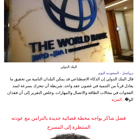
البنك الدولي
بروكسل - السعوديه اليوم
قال البنك الدولي إن الذكاء الاصطناعي قد يمكن البلدان النامية من تحقيق ما
يعادل قرناً من التنمية في غضون عقد واحد، شريطة أن تتحرك بسرعة لسد
الفجوات في مجالات الطاقة والاتصال والمهارات. وخلص التقرير إلى أن فقدان
الو�...
المزيد
فضل شاكر يواجه محطة قضائية جديدة بالتزامن مع عودته
المنتظرة إلى المسرح