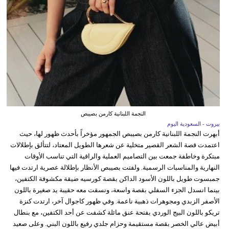
النجمة اللبنانية كارمن بصيبص
بيروت - السعودية اليوم
أبهرت النجمة اللبنانية كارمن بصيبص الجمهور مؤخراً بأحدث ظهور لها، حيث
اعتمدت قصة الشعر القصير متخلية عن شعرها الطويل المعتاد، لتتألق بإطلالات
مبتكرة وخاطفة جمعت بين التصاميم العملية والراقية التي تناسب الأوقات
النهارية والمناسبات الرسمية. ولفتت بصيبص الأنظار بإطلالة عصرية ارتدت فيها
جمبسوت طويل باللون الأسود الداكن بقصة كورسيه ضيقة مكشوفة الكتفين،
بينما انسدل الجزء السفلي بقصة واسعة، ونسقت معه حقيبة يد صغيرة باللون
الأصفر الزبدي ومجوهرات ذهبية ناعمة. وفي ظهور كاجوال آخر، ارتدت كنزة
تريكو باللون البيج الوردي بفتحة عنق مائلة كشفت عن أحد الكتفين، مع بنطال
أبيض عالي الخصر بقصة مستقيمة وحزام جلدي رفيع باللون البني. وعلى صعيد