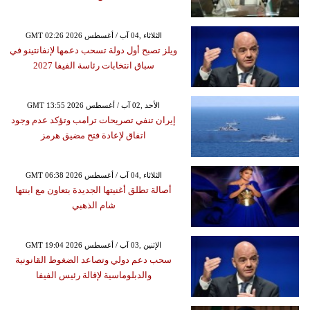
GMT 02:26 2026 الثلاثاء ,04 آب / أغسطس
ويلز تصبح أول دولة تسحب دعمها لإنفانتينو في
سباق انتخابات رئاسة الفيفا 2027
GMT 13:55 2026 الأحد ,02 آب / أغسطس
إيران تنفي تصريحات ترامب وتؤكد عدم وجود
اتفاق لإعادة فتح مضيق هرمز
GMT 06:38 2026 الثلاثاء ,04 آب / أغسطس
أصالة تطلق أغنيتها الجديدة بتعاون مع ابنتها
شام الذهبي
GMT 19:04 2026 الإثنين ,03 آب / أغسطس
سحب دعم دولي وتصاعد الضغوط القانونية
والدبلوماسية لإقالة رئيس الفيفا