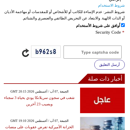
شروط الاستخدام
شروط النشر:
عدم الإساءة للكاتب أو للأشخاص أو للمقدسات أو مهاجمة الأديان
أو الذات الالهية. والابتعاد عن التحريض الطائفي والعنصري والشتائم.
اُوافق على شروط الأستخدام
Security Code
*
أرسل التعليق
أخبار ذات صلة
GMT 20:15 2026 الجمعة ,07 آب / أغسطس
شغب في سجون سريلانكا يودي بحياة 3 سجناء
ويصيب 23 آخرين
GMT 19:10 2026 الجمعة ,07 آب / أغسطس
الخزانة الأميركية تفرض عقوبات على منصات