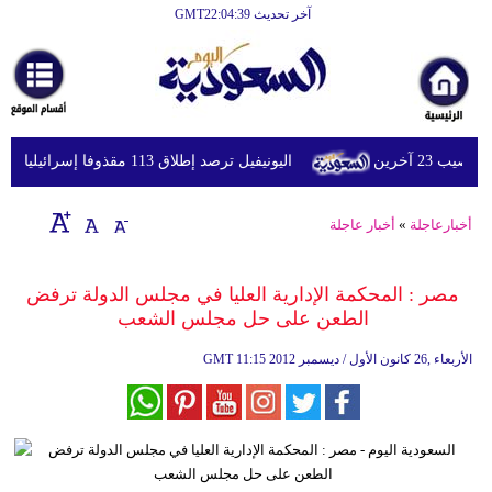
آخر تحديث GMT22:04:39
الرئيسية
أخبارعاجلة
رياضة
اليونيفيل ترصد إطلاق 113 مقذوفا إسرائيليا على لبنان خلال يوم واحد
ثقافة
إقتصاد
أخبارعاجلة
»
أخبار عاجلة
فن
مصر : المحكمة الإدارية العليا في مجلس الدولة ترفض
وموسيقى
الطعن على حل مجلس الشعب
أزياء
11:15 2012 الأربعاء ,26 كانون الأول / ديسمبر
GMT
صحة
وتغذية
سياحة