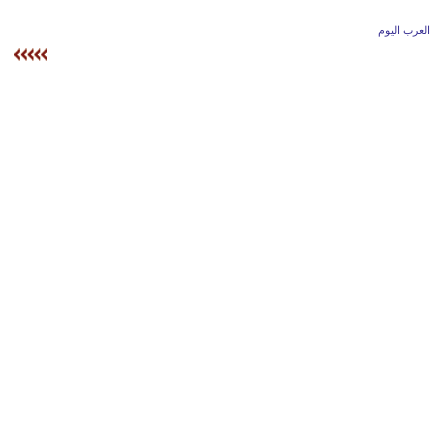
وسفر
العرب اليوم
ديكور
أخبار
إعلام
تعليم
مرأة
علوم
وتكنولوجيا
بيئة
مدوَّنات
أبراج