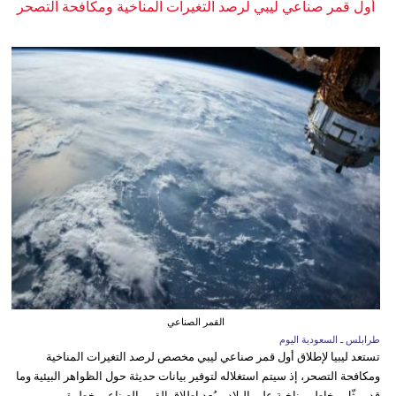
أول قمر صناعي ليبي لرصد التغيرات المناخية ومكافحة التصحر
القمر الصناعي
طرابلس ـ السعودية اليوم
تستعد ليبيا لإطلاق أول قمر صناعي ليبي مخصص لرصد التغيرات المناخية
ومكافحة التصحر، إذ سيتم استغلاله لتوفير بيانات حديثة حول الظواهر البيئية وما
قد يمثّل مخاطر مناخية على البلاد. ويُعد إطلاق القمر الصناعي خطوة