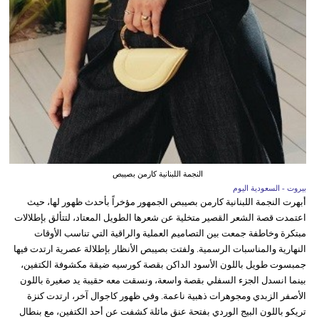
النجمة اللبنانية كارمن بصيبص
بيروت - السعودية اليوم
أبهرت النجمة اللبنانية كارمن بصيبص الجمهور مؤخراً بأحدث ظهور لها، حيث
اعتمدت قصة الشعر القصير متخلية عن شعرها الطويل المعتاد، لتتألق بإطلالات
مبتكرة وخاطفة جمعت بين التصاميم العملية والراقية التي تناسب الأوقات
النهارية والمناسبات الرسمية. ولفتت بصيبص الأنظار بإطلالة عصرية ارتدت فيها
جمبسوت طويل باللون الأسود الداكن بقصة كورسيه ضيقة مكشوفة الكتفين،
بينما انسدل الجزء السفلي بقصة واسعة، ونسقت معه حقيبة يد صغيرة باللون
الأصفر الزبدي ومجوهرات ذهبية ناعمة. وفي ظهور كاجوال آخر، ارتدت كنزة
تريكو باللون البيج الوردي بفتحة عنق مائلة كشفت عن أحد الكتفين، مع بنطال