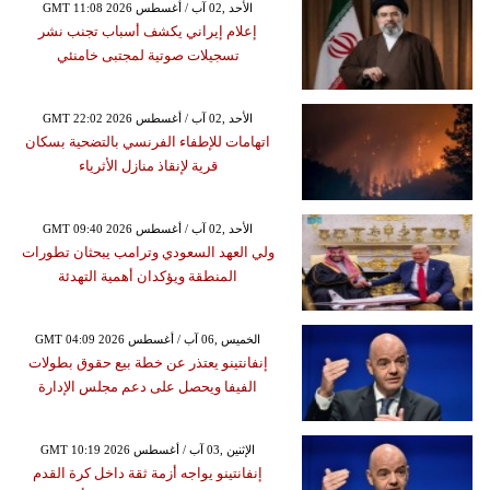
GMT 11:08 2026 الأحد ,02 آب / أغسطس
إعلام إيراني يكشف أسباب تجنب نشر
تسجيلات صوتية لمجتبى خامنئي
GMT 22:02 2026 الأحد ,02 آب / أغسطس
اتهامات للإطفاء الفرنسي بالتضحية بسكان
قرية لإنقاذ منازل الأثرياء
GMT 09:40 2026 الأحد ,02 آب / أغسطس
ولي العهد السعودي وترامب يبحثان تطورات
المنطقة ويؤكدان أهمية التهدئة
GMT 04:09 2026 الخميس ,06 آب / أغسطس
إنفانتينو يعتذر عن خطة بيع حقوق بطولات
الفيفا ويحصل على دعم مجلس الإدارة
GMT 10:19 2026 الإثنين ,03 آب / أغسطس
إنفانتينو يواجه أزمة ثقة داخل كرة القدم