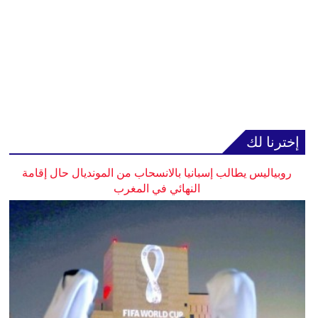
إخترنا لك
روبياليس يطالب إسبانيا بالانسحاب من المونديال حال إقامة
النهائي في المغرب