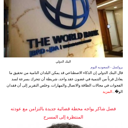
البنك الدولي
بروكسل - السعوديه اليوم
قال البنك الدولي إن الذكاء الاصطناعي قد يمكن البلدان النامية من تحقيق ما
يعادل قرناً من التنمية في غضون عقد واحد، شريطة أن تتحرك بسرعة لسد
الفجوات في مجالات الطاقة والاتصال والمهارات. وخلص التقرير إلى أن فقدان
الو�...
المزيد
فضل شاكر يواجه محطة قضائية جديدة بالتزامن مع عودته
المنتظرة إلى المسرح