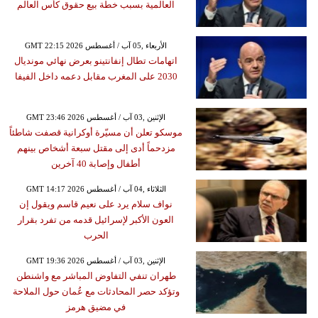
العالمية بسبب خطة بيع حقوق كأس العالم
GMT 22:15 2026 الأربعاء ,05 آب / أغسطس
اتهامات تطال إنفانتينو بعرض نهائي مونديال
2030 على المغرب مقابل دعمه داخل الفيفا
GMT 23:46 2026 الإثنين ,03 آب / أغسطس
موسكو تعلن أن مسيّرة أوكرانية قصفت شاطئاً
مزدحماً أدى إلى مقتل سبعة أشخاص بينهم
أطفال وإصابة 40 آخرين
GMT 14:17 2026 الثلاثاء ,04 آب / أغسطس
نواف سلام يرد على نعيم قاسم ويقول إن
العون الأكبر لإسرائيل قدمه من تفرد بقرار
الحرب
GMT 19:36 2026 الإثنين ,03 آب / أغسطس
طهران تنفي التفاوض المباشر مع واشنطن
وتؤكد حصر المحادثات مع عُمان حول الملاحة
في مضيق هرمز