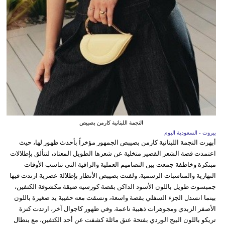
النجمة اللبنانية كارمن بصيبص
بيروت - السعودية اليوم
أبهرت النجمة اللبنانية كارمن بصيبص الجمهور مؤخراً بأحدث ظهور لها، حيث
اعتمدت قصة الشعر القصير متخلية عن شعرها الطويل المعتاد، لتتألق بإطلالات
مبتكرة وخاطفة جمعت بين التصاميم العملية والراقية التي تناسب الأوقات
النهارية والمناسبات الرسمية. ولفتت بصيبص الأنظار بإطلالة عصرية ارتدت فيها
جمبسوت طويل باللون الأسود الداكن بقصة كورسيه ضيقة مكشوفة الكتفين،
بينما انسدل الجزء السفلي بقصة واسعة، ونسقت معه حقيبة يد صغيرة باللون
الأصفر الزبدي ومجوهرات ذهبية ناعمة. وفي ظهور كاجوال آخر، ارتدت كنزة
تريكو باللون البيج الوردي بفتحة عنق مائلة كشفت عن أحد الكتفين، مع بنطال