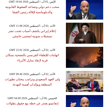
GMT 19:04 2026 الإثنين ,03 آب / أغسطس
سحب دعم دولي وتصاعد الضغوط القانونية
والدبلوماسية لإقالة رئيس الفيفا
GMT 11:08 2026 الأحد ,02 آب / أغسطس
إعلام إيراني يكشف أسباب تجنب نشر
تسجيلات صوتية لمجتبى خامنئي
GMT 22:02 2026 الأحد ,02 آب / أغسطس
اتهامات للإطفاء الفرنسي بالتضحية بسكان
قرية لإنقاذ منازل الأثرياء
GMT 09:40 2026 الأحد ,02 آب / أغسطس
ولي العهد السعودي وترامب يبحثان تطورات
المنطقة ويؤكدان أهمية التهدئة
GMT 04:09 2026 الخميس ,06 آب / أغسطس
إنفانتينو يعتذر عن خطة بيع حقوق بطولات