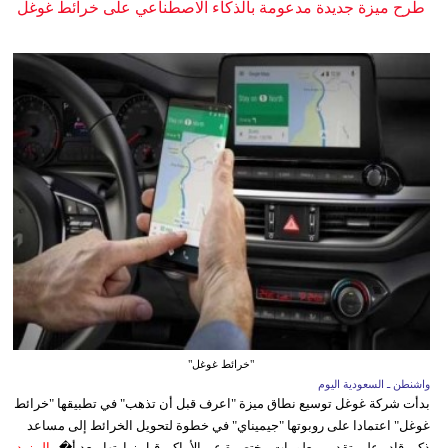
طرح ميزة جديدة مدعومة بالذكاء الاصطناعي على خرائط غوغل
"خرائط غوغل"
واشنطن ـ السعودية اليوم
بدأت شركة غوغل توسيع نطاق ميزة "اعرف قبل أن تذهب" في تطبيقها "خرائط
غوغل" اعتمادا على روبوتها "جيميناي" في خطوة لتحويل الخرائط إلى مساعد
ذكي قادر على تقديم معلومات مختصرة عن الأماكن قبل زيارتها، بعد أ�...
المزيد