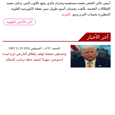
أبيض عالي الخصر بقصة مستقيمة وحزام جلدي رفيع باللون البني. وعلى صعيد
الإطلالات الفخمة، تألقت بفستان أسود طويل تميز بقصّة الكورسيه العلوية
المطرزة بحبيبات الترتر وتنو...
المزيد
آخر الأخبار الطبية
آخر الأخبار
GMT 21:29 2026 الجمعة ,07 آب / أغسطس
واشنطن تضغط لوقف إطلاق النار في غزة لمدة
أسبوعين تمهيدًا لتنفيذ خطة ترامب للسلام