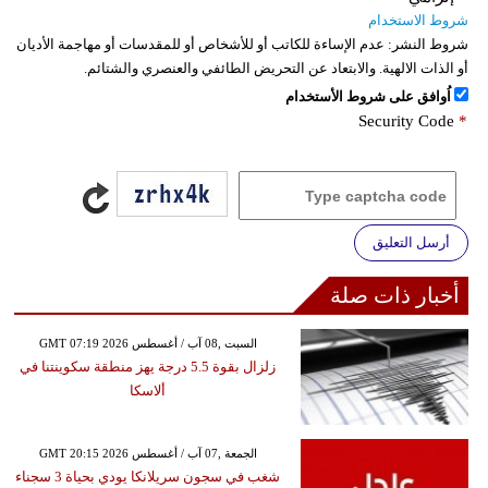
شروط الاستخدام
شروط النشر:
عدم الإساءة للكاتب أو للأشخاص أو للمقدسات أو مهاجمة الأديان
أو الذات الالهية. والابتعاد عن التحريض الطائفي والعنصري والشتائم.
اُوافق على شروط الأستخدام
Security Code
*
أرسل التعليق
أخبار ذات صلة
GMT 07:19 2026 السبت ,08 آب / أغسطس
زلزال بقوة 5.5 درجة يهز منطقة سكوينتنا في
ألاسكا
GMT 20:15 2026 الجمعة ,07 آب / أغسطس
شغب في سجون سريلانكا يودي بحياة 3 سجناء