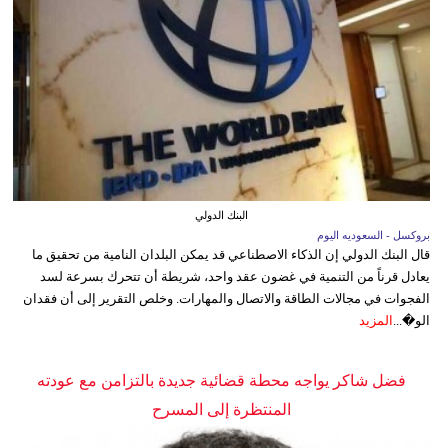
البنك الدولي
بروكسل - السعوديه اليوم
قال البنك الدولي إن الذكاء الاصطناعي قد يمكن البلدان النامية من تحقيق ما
يعادل قرناً من التنمية في غضون عقد واحد، شريطة أن تتحرك بسرعة لسد
الفجوات في مجالات الطاقة والاتصال والمهارات. وخلص التقرير إلى أن فقدان
الو�...
المزيد
فضل شاكر يواجه محطة قضائية جديدة بالتزامن مع عودته
المنتظرة إلى المسرح