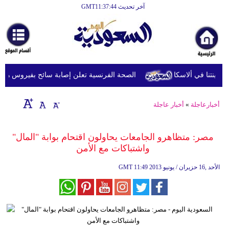
آخر تحديث GMT11:37:44
الرئيسية
أخبارعاجلة
رياضة
الصحة الفرنسية تعلن إصابة سائح بفيروس هانتا بعد
ثقافة
إقتصاد
أخبارعاجلة
»
أخبار عاجلة
فن
مصر: متظاهرو الجامعات يحاولون اقتحام بوابة "المال"
وموسيقى
واشتباكات مع الأمن
أزياء
11:49 2013 الأحد ,16 حزيران / يونيو
GMT
صحة
وتغذية
سياحة