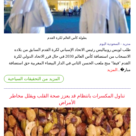
بطولة كأس العالم لكرة القدم
مدريد - السعودية اليوم
طلب لويس روبياليس رئيس الاتحاد الإسباني لكرة القدم السابق من بلاده
الانسحاب من استضافة كأس العالم 2030 في حال قرر الاتحاد الدولي لكرة
القدم "فيفا" منح ملعب الحسن الثاني في الدار البيضاء المغربية حق استضافة
مبار�...
المزيد
المزيد من التحقيقات السياحية
تناول المكسرات بانتظام قد يعزز صحة القلب ويقلل مخاطر
الأمراض