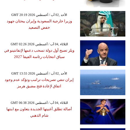
GMT 20:19 2026 الأحد ,02 آب / أغسطس
وزيرا خارجية السعودية وإيران يبحثان جهود
خفض التصعيد
GMT 02:26 2026 الثلاثاء ,04 آب / أغسطس
ويلز تصبح أول دولة تسحب دعمها لإنفانتينو في
سباق انتخابات رئاسة الفيفا 2027
GMT 13:55 2026 الأحد ,02 آب / أغسطس
إيران تنفي تصريحات ترامب وتؤكد عدم وجود
اتفاق لإعادة فتح مضيق هرمز
GMT 06:38 2026 الثلاثاء ,04 آب / أغسطس
أصالة تطلق أغنيتها الجديدة بتعاون مع ابنتها
شام الذهبي