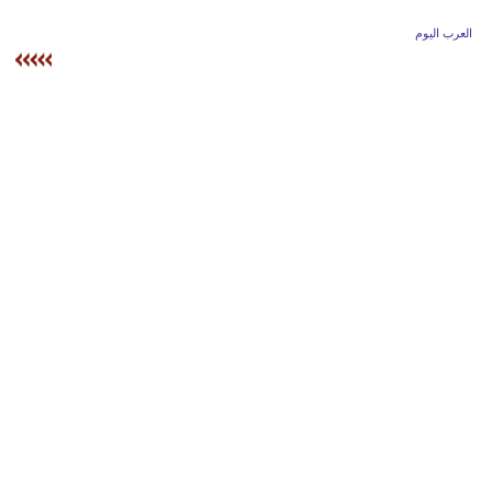
وسفر
العرب اليوم
ديكور
أخبار
إعلام
تعليم
مرأة
علوم
وتكنولوجيا
بيئة
مدوَّنات
أبراج