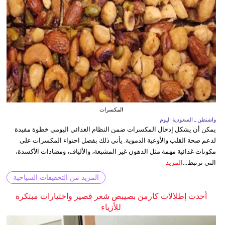
المكسرات
واشنطن ـ السعودية اليوم
يمكن أن يشكل إدخال المكسرات ضمن النظام الغذائي اليومي خطوة مفيدة
لدعم صحة القلب والأوعية الدموية. يأتي ذلك بفضل احتواء المكسرات على
مكونات غذائية مهمة مثل الدهون غير المشبعة، والألياف، ومضادات الأكسدة،
التي ترتبط...
المزيد
المزيد من التحقيقات السياحية
أحدث إطلالات كارمن بصيبص شعر قصير واختيارات مبتكرة
للأزياء