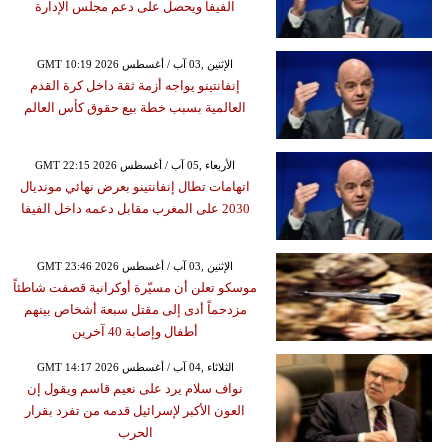
الفيفا ويحصل على دعم مجلس الإدارة
GMT 10:19 2026 الإثنين ,03 آب / أغسطس
إنفانتينو يواجه أزمة ثقة داخل كرة القدم
العالمية بسبب خطة بيع حقوق كأس العالم
GMT 22:15 2026 الأربعاء ,05 آب / أغسطس
اتهامات تطال إنفانتينو بعرض نهائي مونديال
2030 على المغرب مقابل دعمه داخل الفيفا
GMT 23:46 2026 الإثنين ,03 آب / أغسطس
موسكو تعلن أن مسيّرة أوكرانية قصفت شاطئاً
مزدحماً أدى إلى مقتل سبعة أشخاص بينهم
أطفال وإصابة 40 آخرين
GMT 14:17 2026 الثلاثاء ,04 آب / أغسطس
نواف سلام يرد على نعيم قاسم ويقول إن
العون الأكبر لإسرائيل قدمه من تفرد بقرار
الحرب